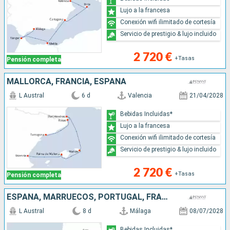
Lujo a la francesa
Conexión wifi ilimitado de cortesía
Servicio de prestigio & lujo incluido
2 720 €
+Tasas
Pensión completa
MALLORCA, FRANCIA, ESPAÑA
L Austral
6 d
Valencia
21/04/2028
Bebidas Incluidas*
Lujo a la francesa
Conexión wifi ilimitado de cortesía
Servicio de prestigio & lujo incluido
2 720 €
+Tasas
Pensión completa
ESPAÑA, MARRUECOS, PORTUGAL, FRANCIA, SUDAFRICA
L Austral
8 d
Málaga
08/07/2028
Bebidas Incluidas*