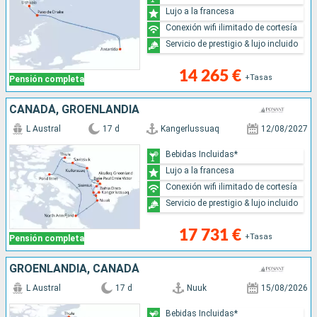
Lujo a la francesa
Conexión wifi ilimitado de cortesía
Servicio de prestigio & lujo incluido
14 265 €
+Tasas
Pensión completa
CANADÁ, GROENLANDIA
L Austral
17 d
Kangerlussuaq
12/08/2027
Bebidas Incluidas*
Lujo a la francesa
Conexión wifi ilimitado de cortesía
Servicio de prestigio & lujo incluido
17 731 €
+Tasas
Pensión completa
GROENLANDIA, CANADÁ
L Austral
17 d
Nuuk
15/08/2026
Bebidas Incluidas*