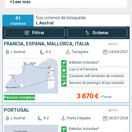
+
Leer más
41
Sus criterios de búsqueda:
L Austral
cruceros
Filtrar
Ordenar
FRANCIA, ESPAÑA, MALLORCA, ITALIA
L Austral
8 d
Tarragona
24/04/2027
Bebidas Incluidas*
Lujo a la francesa
Conexión wifi ilimitado de cortesía
Servicio de prestigio & lujo incluido
3 870 €
+Tasas
Pensión completa
PORTUGAL
L Austral
8 d
Ponta Delgada
30/07/2028
Bebidas Incluidas*