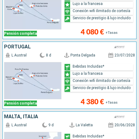
Lujo a la francesa
Conexión wifi ilimitado de cortesía
Servicio de prestigio & lujo incluido
4 080 €
+Tasas
Pensión completa
PORTUGAL
L Austral
8 d
Ponta Delgada
23/07/2028
Bebidas Incluidas*
Lujo a la francesa
Conexión wifi ilimitado de cortesía
Servicio de prestigio & lujo incluido
4 380 €
+Tasas
Pensión completa
MALTA, ITALIA
L Austral
9 d
La Valetta
20/06/2028
Bebidas Incluidas*