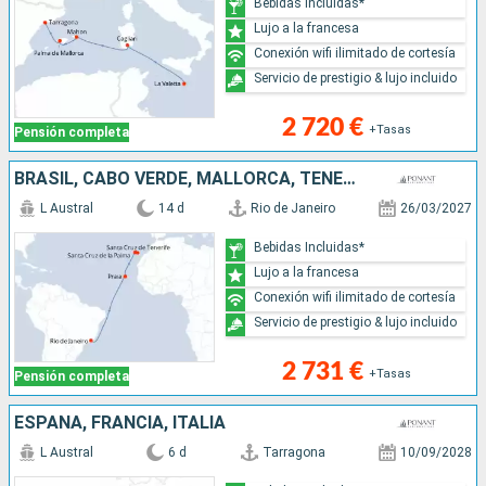
Bebidas Incluidas*
Lujo a la francesa
Conexión wifi ilimitado de cortesía
Servicio de prestigio & lujo incluido
2 720 €
+Tasas
Pensión completa
BRASIL, CABO VERDE, MALLORCA, TENERIFE
L Austral
14 d
Rio de Janeiro
26/03/2027
Bebidas Incluidas*
Lujo a la francesa
Conexión wifi ilimitado de cortesía
Servicio de prestigio & lujo incluido
2 731 €
+Tasas
Pensión completa
ESPAÑA, FRANCIA, ITALIA
L Austral
6 d
Tarragona
10/09/2028