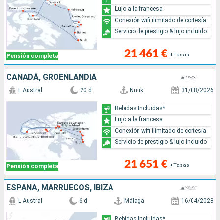
Lujo a la francesa
Conexión wifi ilimitado de cortesía
Servicio de prestigio & lujo incluido
21 461 €
+Tasas
Pensión completa
CANADÁ, GROENLANDIA
L Austral
20 d
Nuuk
31/08/2026
Bebidas Incluidas*
Lujo a la francesa
Conexión wifi ilimitado de cortesía
Servicio de prestigio & lujo incluido
21 651 €
+Tasas
Pensión completa
ESPAÑA, MARRUECOS, IBIZA
L Austral
6 d
Málaga
16/04/2028
Bebidas Incluidas*