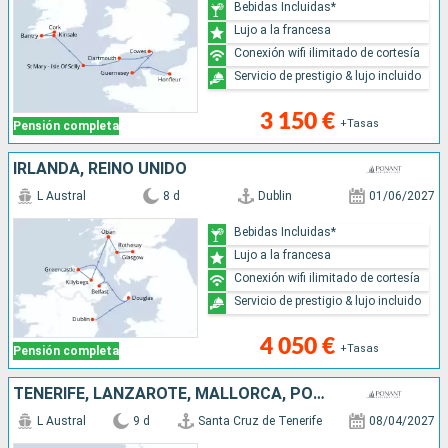
Bebidas Incluidas*
Lujo a la francesa
Conexión wifi ilimitado de cortesía
Servicio de prestigio & lujo incluido
3 150 €
+Tasas
Pensión completa
IRLANDA, REINO UNIDO
L Austral
8 d
Dublin
01/06/2027
Bebidas Incluidas*
Lujo a la francesa
Conexión wifi ilimitado de cortesía
Servicio de prestigio & lujo incluido
4 050 €
+Tasas
Pensión completa
TENERIFE, LANZAROTE, MALLORCA, PORTUGAL, MARRUECOS, ESPAÑA
L Austral
9 d
Santa Cruz de Tenerife
08/04/2027