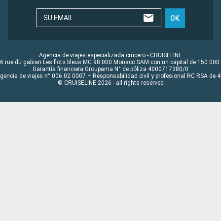
SU EMAIL
OK
Agencia de viajes especializada crucero - CRUISELINE
6 rue du gabian Les flots bleus MC 98 000 Monaco SAM con un capital de 150 000
Garantía financiera Groupama N° de póliza 4000717380/0
Agencia de viajes n° 006 02 0007 – Responsabilidad civil y profesional RC RSA de
© CRUISELINE 2026 - all rights reserved