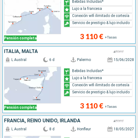
Bebidas Incluidas*
Lujo a la francesa
Conexión wifi ilimitado de cortesía
Servicio de prestigio & lujo incluido
3 110 €
+Tasas
Pensión completa
ITALIA, MALTA
L Austral
6 d
Palermo
15/06/2028
Bebidas Incluidas*
Lujo a la francesa
Conexión wifi ilimitado de cortesía
Servicio de prestigio & lujo incluido
3 110 €
+Tasas
Pensión completa
FRANCIA, REINO UNIDO, IRLANDA
L Austral
8 d
Honfleur
18/05/2027