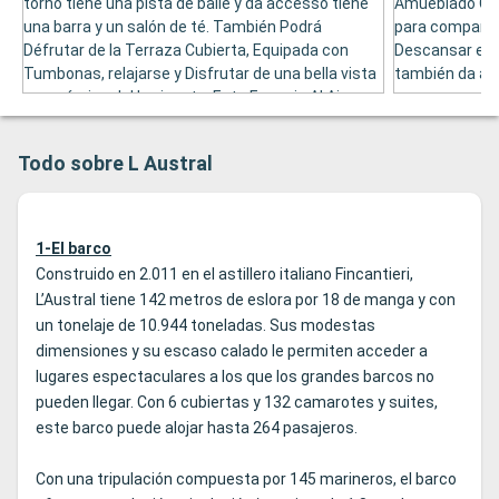
torno tiene una pista de baile y da accesso tiene
Amueblado Con 
una barra y un salón de té. También Podrá
para comparti
Défrutar de la Terraza Cubierta, Equipada con
Descansar en P
Tumbonas, relajarse y Disfrutar de una bella vista
también da ac
panorámica del horizonte. Este Espacio Al Aire
Libre Tiene Capacidad para 30 Personas Mentras
que, en El Interior, El Salón Principale Puede Recibir
Todo sobre L Austral
Hasta 110 Personas. Por la Noche, LAS Musical
Actives Animan El Local.
1-El barco
Construido en 2.011 en el astillero italiano Fincantieri,
L’Austral tiene 142 metros de eslora por 18 de manga y con
un tonelaje de 10.944 toneladas. Sus modestas
dimensiones y su escaso calado le permiten acceder a
lugares espectaculares a los que los grandes barcos no
pueden llegar. Con 6 cubiertas y 132 camarotes y suites,
este barco puede alojar hasta 264 pasajeros.
Con una tripulación compuesta por 145 marineros, el barco