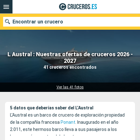
Encontrar un crucero
L Austral : Nuestras ofertas de cruceros 2026 -
Nuestros destinos
2027
41 cruceros encontrados
Fecha de salida
Puertos
Compañías
Ver las 41 fotos
Buscar
5 datos que deberías saber del L’Austral
L'Austral es un barco de crucero de exploración propiedad
de la compañía francesa
Ponant
. Inaugurado en el año
2.011, este hermoso barco lleva a sus pasajeros a los
lugares más remotos del planeta.