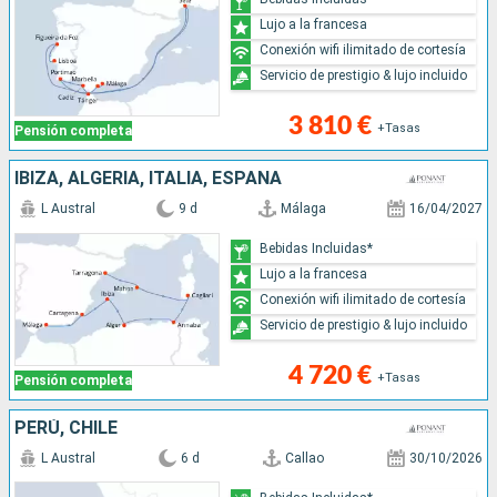
Lujo a la francesa
Conexión wifi ilimitado de cortesía
Servicio de prestigio & lujo incluido
3 810 €
+Tasas
Pensión completa
IBIZA, ALGERIA, ITALIA, ESPAÑA
L Austral
9 d
Málaga
16/04/2027
Bebidas Incluidas*
Lujo a la francesa
Conexión wifi ilimitado de cortesía
Servicio de prestigio & lujo incluido
4 720 €
+Tasas
Pensión completa
PERÚ, CHILE
L Austral
6 d
Callao
30/10/2026