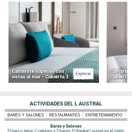
Camarote superior con
Camarote 
Explorar
vistas al mar - Cubierta 3
Cubierta 
ACTIVIDADES DEL L AUSTRAL
BARES Y SALONES
RESTAURANTES
ENTRETENIMIENTO
PI
Bares y Salones
El barco tiene 2 salones y 3 bares. El Karikal Lounge es el salón