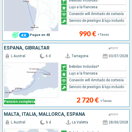
Bebidas Incluidas*
Lujo a la francesa
Conexión wifi ilimitado de cortesía
Servicio de prestigio & lujo incluido
990 €
+Tasas
Pague en 4X
ESPAÑA, GIBRALTAR
L Austral
6 d
Tarragona
03/07/2028
Bebidas Incluidas*
Lujo a la francesa
Conexión wifi ilimitado de cortesía
Servicio de prestigio & lujo incluido
2 720 €
+Tasas
Pensión completa
MALTA, ITALIA, MALLORCA, ESPAÑA
L Austral
6 d
La Valetta
28/06/2028