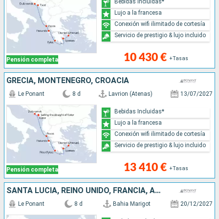
Bebidas Incluidas*
Lujo a la francesa
Conexión wifi ilimitado de cortesía
Servicio de prestigio & lujo incluido
10 430 €
+Tasas
Pensión completa
GRECIA, MONTENEGRO, CROACIA
Le Ponant
8 d
Lavrion (Atenas)
13/07/2027
Bebidas Incluidas*
Lujo a la francesa
Conexión wifi ilimitado de cortesía
Servicio de prestigio & lujo incluido
13 410 €
+Tasas
Pensión completa
SANTA LUCIA, REINO UNIDO, FRANCIA, ANTIGUA Y BARBUDA, GUADALUPE
Le Ponant
8 d
Bahia Marigot
20/12/2027