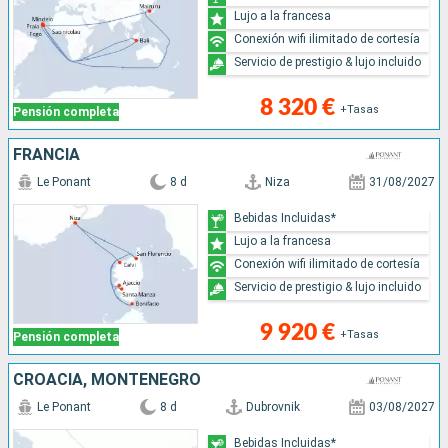
Lujo a la francesa
Conexión wifi ilimitado de cortesía
Servicio de prestigio & lujo incluido
8 320 €
+Tasas
Pensión completa
FRANCIA
Le Ponant
8 d
Niza
31/08/2027
Bebidas Incluidas*
Lujo a la francesa
Conexión wifi ilimitado de cortesía
Servicio de prestigio & lujo incluido
9 920 €
+Tasas
Pensión completa
CROACIA, MONTENEGRO
Le Ponant
8 d
Dubrovnik
03/08/2027
Bebidas Incluidas*