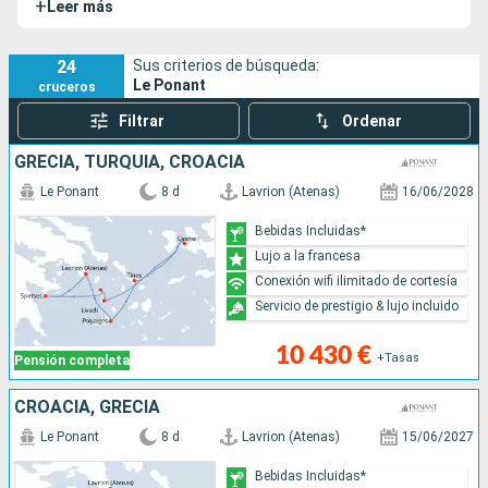
+
Leer más
completamente renovado en Génova entre 2019 y 2021.
24
Sus criterios de búsqueda:
Le Ponant
cruceros
Filtrar
Ordenar
GRECIA, TURQUÍA, CROACIA
Le Ponant
8 d
Lavrion (Atenas)
16/06/2028
Bebidas Incluidas*
Lujo a la francesa
Conexión wifi ilimitado de cortesía
Servicio de prestigio & lujo incluido
10 430 €
+Tasas
Pensión completa
CROACIA, GRECIA
Le Ponant
8 d
Lavrion (Atenas)
15/06/2027
Bebidas Incluidas*