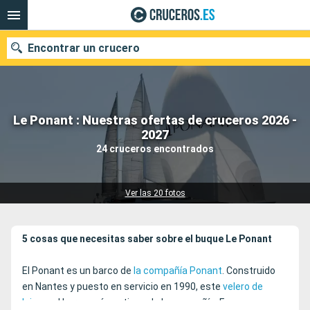
Encontrar un crucero
Le Ponant : Nuestras ofertas de cruceros 2026 -
Nuestros destinos
2027
24 cruceros encontrados
Fecha de salida
Puertos
Compañías
Ver las 20 fotos
Buscar
5 cosas que necesitas saber sobre el buque Le Ponant
El Ponant es un barco de
la compañía Ponant
. Construido
en Nantes y puesto en servicio en 1990, este
velero de
lujo
es el barco más antiguo de la compañía. Fue