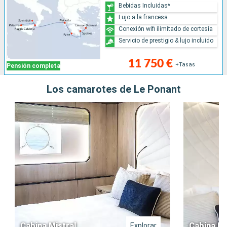
Bebidas Incluidas*
Lujo a la francesa
Conexión wifi ilimitado de cortesía
Servicio de prestigio & lujo incluido
11 750 €
+Tasas
Pensión completa
Los camarotes de Le Ponant
Cabina Mistral
Cabina Pr
Explorar