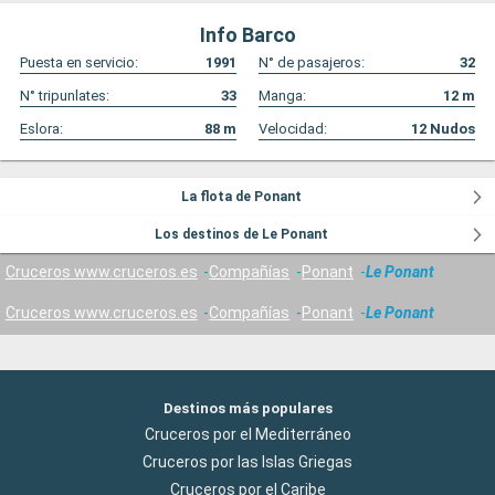
Info Barco
Puesta en servicio:
1991
N° de pasajeros:
32
N° tripunlates:
33
Manga:
12
m
Eslora:
88
m
Velocidad:
12
Nudos
La flota de Ponant
Los destinos de Le Ponant
Cruceros www.cruceros.es
Compañías
Ponant
Le Ponant
Cruceros www.cruceros.es
Compañías
Ponant
Le Ponant
Destinos más populares
Cruceros por el Mediterráneo
Cruceros por las Islas Griegas
Cruceros por el Caribe