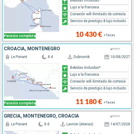
Bebidas Incluidas*
Lujo a la francesa
Conexión wifi ilimitado de cortesía
Servicio de prestigio & lujo incluido
10 430 €
+Tasas
Pensión completa
CROACIA, MONTENEGRO
Le Ponant
8 d
Dubrovnik
10/08/2027
Bebidas Incluidas*
Lujo a la francesa
Conexión wifi ilimitado de cortesía
Servicio de prestigio & lujo incluido
11 180 €
+Tasas
Pensión completa
GRECIA, MONTENEGRO, CROACIA
Le Ponant
8 d
Lavrion (Atenas)
14/07/2028