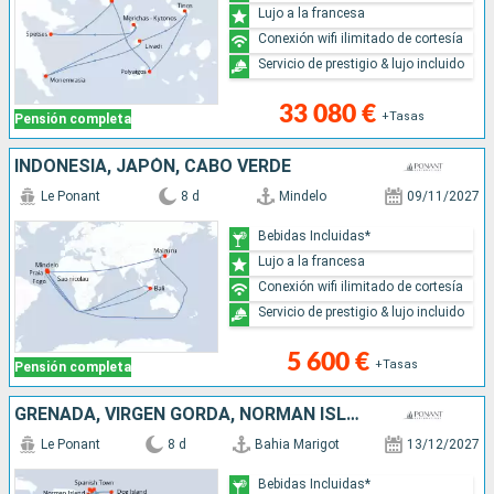
Lujo a la francesa
Conexión wifi ilimitado de cortesía
Servicio de prestigio & lujo incluido
33 080 €
+Tasas
Pensión completa
INDONESIA, JAPÓN, CABO VERDE
Le Ponant
8 d
Mindelo
09/11/2027
Bebidas Incluidas*
Lujo a la francesa
Conexión wifi ilimitado de cortesía
Servicio de prestigio & lujo incluido
5 600 €
+Tasas
Pensión completa
GRENADA, VIRGEN GORDA, NORMAN ISLAND, JOST VAN DYKE, ANTIGUA Y BARBUDA, REINO UNIDO, SANTA LUCIA
Le Ponant
8 d
Bahia Marigot
13/12/2027
Bebidas Incluidas*