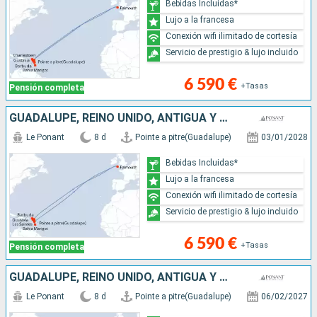
Bebidas Incluidas*
Lujo a la francesa
Conexión wifi ilimitado de cortesía
Servicio de prestigio & lujo incluido
6 590 €
+Tasas
Pensión completa
GUADALUPE, REINO UNIDO, ANTIGUA Y BARBUDA, FRANCIA, SANTA LUCIA
Le Ponant
8 d
Pointe a pitre(Guadalupe)
03/01/2028
Bebidas Incluidas*
Lujo a la francesa
Conexión wifi ilimitado de cortesía
Servicio de prestigio & lujo incluido
6 590 €
+Tasas
Pensión completa
GUADALUPE, REINO UNIDO, ANTIGUA Y BARBUDA, FRANCIA, ANGUILLA, SANTA LUCIA
Le Ponant
8 d
Pointe a pitre(Guadalupe)
06/02/2027