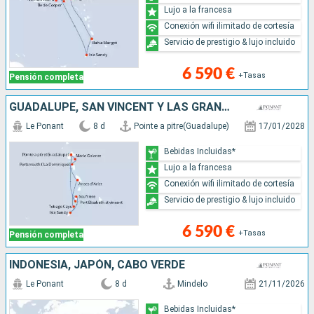
Lujo a la francesa
Conexión wifi ilimitado de cortesía
Servicio de prestigio & lujo incluido
6 590 €
+Tasas
Pensión completa
GUADALUPE, SAN VINCENT Y LAS GRANADINAS, GRENADA, SANTA LUCIA, DOMINICA
Le Ponant
8 d
Pointe a pitre(Guadalupe)
17/01/2028
Bebidas Incluidas*
Lujo a la francesa
Conexión wifi ilimitado de cortesía
Servicio de prestigio & lujo incluido
6 590 €
+Tasas
Pensión completa
INDONESIA, JAPÓN, CABO VERDE
Le Ponant
8 d
Mindelo
21/11/2026
Bebidas Incluidas*