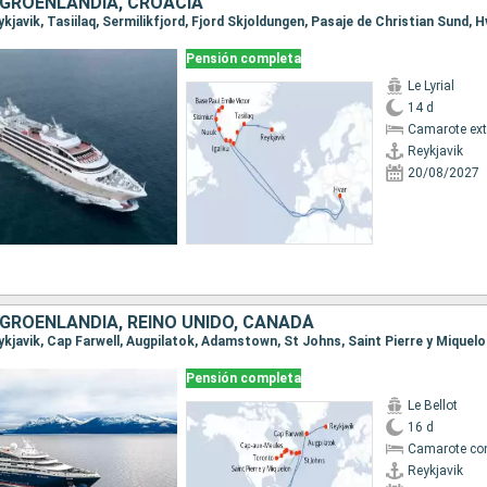
 GROENLANDIA, CROACIA
Pensión completa
Le Lyrial
14 d
Camarote ext
Reykjavik
20/08/2027
 GROENLANDIA, REINO UNIDO, CANADÁ
Pensión completa
Le Bellot
16 d
Camarote co
Reykjavik