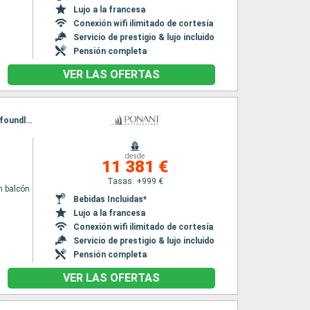
Lujo a la francesa
Conexión wifi ilimitado de cortesía
Servicio de prestigio & lujo incluido
Pensión completa
VER LAS OFERTAS
Itinerario : Reykjavik, Pasaje de Christian Sund, Augpilatok, Adamstown, Woody point - newfoundland, Havre Saint Pierre, Saguenay, Tadoussac, Quebec, Montreal, Golfe du saint laurent, Toronto
desde
11 381 €
Tasas: +999 €
n balcón
Bebidas Incluidas*
Lujo a la francesa
Conexión wifi ilimitado de cortesía
Servicio de prestigio & lujo incluido
Pensión completa
VER LAS OFERTAS