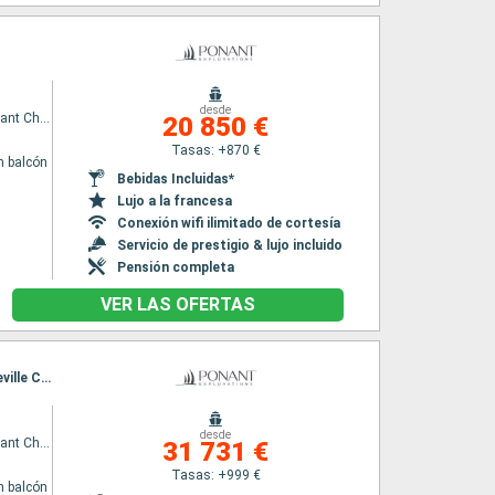
desde
Le Commandant Charcot
20 850 €
Tasas: +870 €
n balcón
Bebidas Incluidas*
Lujo a la francesa
Conexión wifi ilimitado de cortesía
Servicio de prestigio & lujo incluido
Pensión completa
VER LAS OFERTAS
Itinerario : Reykjavik, Blosseville Coast, Ittoqqortoormiit, Noroeste de Groenlandia, Blosseville Coast, Reykjavik
desde
Le Commandant Charcot
31 731 €
Tasas: +999 €
n balcón