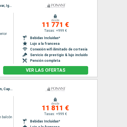
Itinerario : Reykjavik, Tasiilaq, Sermilikfjord, Fjord Skjoldungen, Pasaje de Christian Sund, Hvar, Igaliku, Ikka Fjord Groenland, Nuuk, Sisimiut, Base Paul Emile Victor, Bahia Disco, Nooralak, Nuuk
desde
11 771 €
Tasas: +999 €
erior
Bebidas Incluidas*
Lujo a la francesa
Conexión wifi ilimitado de cortesía
Servicio de prestigio & lujo incluido
Pensión completa
VER LAS OFERTAS
Itinerario : Reykjavik, Cap Farwell, Augpilatok, Adamstown, St Johns, Saint Pierre y Miquelon, Cap-aux-Meules, Golfe du saint laurent, Tadoussac, Montreal, Golfe du saint laurent, Toronto
desde
11 811 €
Tasas: +999 €
n balcón
Bebidas Incluidas*
Lujo a la francesa