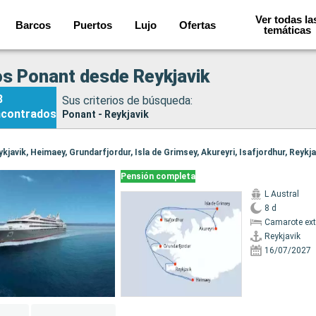
Ver todas la
Barcos
Puertos
Lujo
Ofertas
temáticas
s Ponant desde Reykjavik
8
Sus criterios de búsqueda:
ncontrados
Ponant - Reykjavik
eykjavik, Heimaey, Grundarfjordur, Isla de Grimsey, Akureyri, Isafjordhur, Reykja
Pensión completa
L Austral
8 d
Camarote ext
Reykjavik
16/07/2027