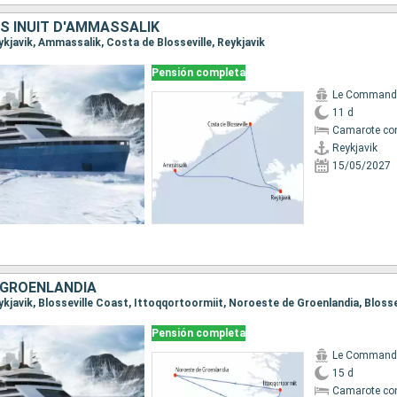
S INUIT D'AMMASSALIK
eykjavik, Ammassalik, Costa de Blosseville, Reykjavik
Pensión completa
11 d
Camarote co
Reykjavik
15/05/2027
, GROENLANDIA
Pensión completa
15 d
Camarote co