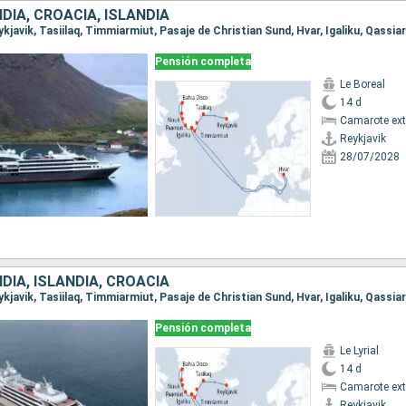
IA, CROACIA, ISLANDIA
Pensión completa
Le Boreal
14 d
Camarote ext
Reykjavik
28/07/2028
IA, ISLANDIA, CROACIA
Pensión completa
Le Lyrial
14 d
Camarote ext
Reykjavik