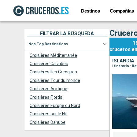
Destinos
Compañías
Crucero
FILTRAR LA BÚSQUEDA
1
Nos Top Destinations
cruceros
e
Croisières Méditerranée
ISLANDIA
Croisières Caraïbes
Itinerario : R
Croisières Iles Grecques
Croisières Tour du monde
Croisières Arctique
Croisières Fjords
Croisières Europe du Nord
Croisières sur le Nil
Croisières Danube