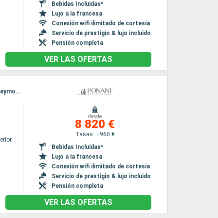
Bebidas Incluidas*
Lujo a la francesa
Conexión wifi ilimitado de cortesía
Servicio de prestigio & lujo incluido
Pensión completa
VER LAS OFERTAS
Itinerario : Reykjavik, Heimaey, Djupivogur, Eysturoy Island, Streymoy Island, Traelanipa, Streymoy Island, Suduroy Island, Foula Island, Callanish, Îles Shiant, Inverewe, LOCH SCAVAIG , Glasgow
desde
8 820 €
Tasas: +960 €
erior
Bebidas Incluidas*
Lujo a la francesa
Conexión wifi ilimitado de cortesía
Servicio de prestigio & lujo incluido
Pensión completa
VER LAS OFERTAS