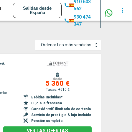
910 603
s
Salidas desde
562
España
930 474
347
Ordenar Los más vendidos
vik
desde
5 360 €
Tasas: +610 €
erior
Bebidas Incluidas*
Lujo a la francesa
Conexión wifi ilimitado de cortesía
Servicio de prestigio & lujo incluido
Pensión completa
VER LAS OFERTAS