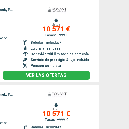
Itinerario : Reykjavik, Tasiilaq, Timmiarmiut, Pasaje de Christian Sund, Hvar, Igaliku, Qassiarsuk, Paamiut, Evighedsfjorden, Bahia Disco, Nooralak, Nuuk
desde
10 571 €
Tasas: +999 €
erior
Bebidas Incluidas*
Lujo a la francesa
Conexión wifi ilimitado de cortesía
Servicio de prestigio & lujo incluido
Pensión completa
VER LAS OFERTAS
Itinerario : Reykjavik, Tasiilaq, Timmiarmiut, Pasaje de Christian Sund, Hvar, Igaliku, Qassiarsuk, Paamiut, Evighedsfjorden, Bahia Disco, Nooralak, Nuuk
desde
10 571 €
Tasas: +999 €
erior
Bebidas Incluidas*