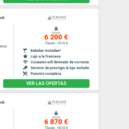
vik
desde
6 200 €
Tasas: +610 €
erior
Bebidas Incluidas*
Lujo a la francesa
Conexión wifi ilimitado de cortesía
Servicio de prestigio & lujo incluido
Pensión completa
VER LAS OFERTAS
vik
desde
6 870 €
Tasas: +610 €