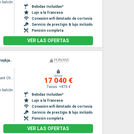
n balcón
Bebidas Incluidas*
Lujo a la francesa
Conexión wifi ilimitado de cortesía
Servicio de prestigio & lujo incluido
Pensión completa
VER LAS OFERTAS
Itinerario : Reykjavik, Ammassalik, Blosseville Coast, Ittoqqortoormiit, Blosseville Coast, Reykjavik
desde
Le Commandant Charcot
17 040 €
Tasas: +870 €
n balcón
Bebidas Incluidas*
Lujo a la francesa
Conexión wifi ilimitado de cortesía
Servicio de prestigio & lujo incluido
Pensión completa
VER LAS OFERTAS