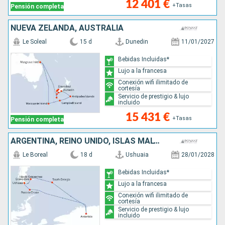
12 401 €
+Tasas
Pensión completa
NUEVA ZELANDA, AUSTRALIA
Le Soleal
15 d
Dunedin
11/01/2027
Bebidas Incluidas*
Lujo a la francesa
Conexión wifi ilimitado de
cortesía
Servicio de prestigio & lujo
incluido
15 431 €
+Tasas
Pensión completa
ARGENTINA, REINO UNIDO, ISLAS MALVINAS, ANTÁRTICO
Le Boreal
18 d
Ushuaia
28/01/2028
Bebidas Incluidas*
Lujo a la francesa
Conexión wifi ilimitado de
cortesía
Servicio de prestigio & lujo
incluido