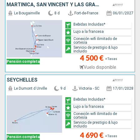
MARTINICA, SAN VINCENT Y LAS GRANADINAS, SANTA LUCIA, GUADALUPE
Le Bougainville
8 d
Fort-de-France
06/01/2027
Bebidas Incluidas*
Lujo a la francesa
Conexión wifi ilimitado de
cortesía
Servicio de prestigio & lujo
incluido
4 500 €
+Tasas
Pensión completa
Vuelo disponible
SEYCHELLES
Le Dumont d Urville
9 d
Victoria - SC
17/01/2028
Bebidas Incluidas*
Lujo a la francesa
Conexión wifi ilimitado de
cortesía
Servicio de prestigio & lujo
incluido
4 690 €
+Tasas
Pensión completa