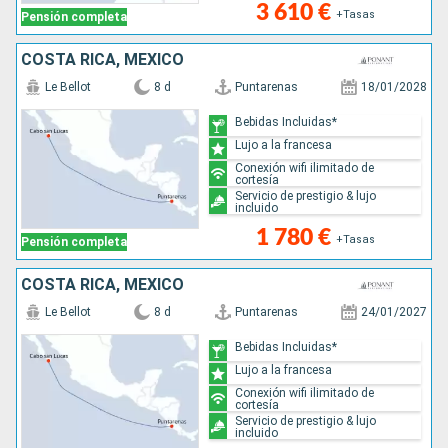
3 610 €
+Tasas
Pensión completa
COSTA RICA, MÉXICO
Le Bellot
8 d
Puntarenas
18/01/2028
Bebidas Incluidas*
Lujo a la francesa
Conexión wifi ilimitado de
cortesía
Servicio de prestigio & lujo
incluido
1 780 €
+Tasas
Pensión completa
COSTA RICA, MÉXICO
Le Bellot
8 d
Puntarenas
24/01/2027
Bebidas Incluidas*
Lujo a la francesa
Conexión wifi ilimitado de
cortesía
Servicio de prestigio & lujo
incluido