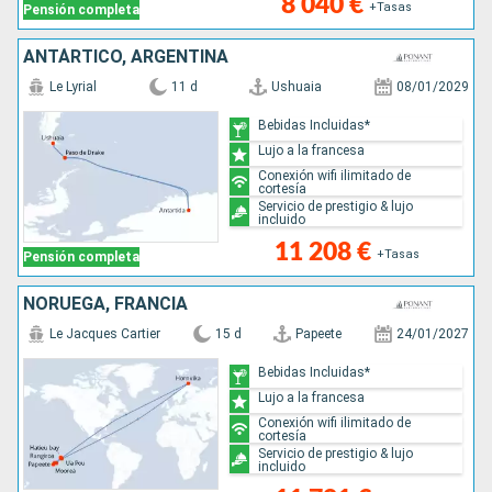
8 040 €
+Tasas
Pensión completa
ANTÁRTICO, ARGENTINA
Le Lyrial
11 d
Ushuaia
08/01/2029
Bebidas Incluidas*
Lujo a la francesa
Conexión wifi ilimitado de
cortesía
Servicio de prestigio & lujo
incluido
11 208 €
+Tasas
Pensión completa
NORUEGA, FRANCIA
Le Jacques Cartier
15 d
Papeete
24/01/2027
Bebidas Incluidas*
Lujo a la francesa
Conexión wifi ilimitado de
cortesía
Servicio de prestigio & lujo
incluido