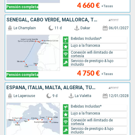
4 660 €
+Tasas
Pensión completa
SENEGAL, CABO VERDE, MALLORCA, TENERIFE, LANZAROTE
Le Champlain
11 d
Dakar
06/01/2027
Bebidas Incluidas*
Lujo a la francesa
Conexión wifi ilimitado de
cortesía
Servicio de prestigio & lujo
incluido
4 750 €
+Tasas
Pensión completa
ESPAÑA, ITALIA, MALTA, ALGERIA, TÚNEZ
Le Laperouse
9 d
La Valetta
12/01/2028
Bebidas Incluidas*
Lujo a la francesa
Conexión wifi ilimitado de
cortesía
Servicio de prestigio & lujo
incluido