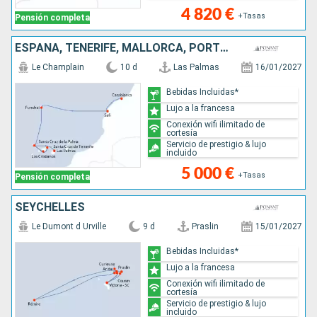
4 820 €
+Tasas
Pensión completa
ESPAÑA, TENERIFE, MALLORCA, PORTUGAL, MARRUECOS
Le Champlain
10 d
Las Palmas
16/01/2027
Bebidas Incluidas*
Lujo a la francesa
Conexión wifi ilimitado de
cortesía
Servicio de prestigio & lujo
incluido
5 000 €
+Tasas
Pensión completa
SEYCHELLES
Le Dumont d Urville
9 d
Praslin
15/01/2027
Bebidas Incluidas*
Lujo a la francesa
Conexión wifi ilimitado de
cortesía
Servicio de prestigio & lujo
incluido