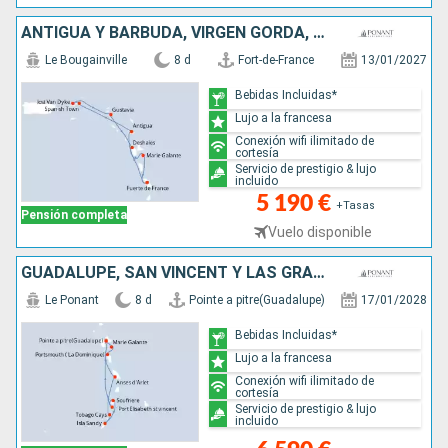
ANTIGUA Y BARBUDA, VIRGEN GORDA, JOST VAN DYKE, FRANCIA, GUADALUPE, MARTINICA
Le Bougainville
8 d
Fort-de-France
13/01/2027
Bebidas Incluidas*
Lujo a la francesa
Conexión wifi ilimitado de
cortesía
Servicio de prestigio & lujo
incluido
5 190 €
+Tasas
Pensión completa
Vuelo disponible
GUADALUPE, SAN VINCENT Y LAS GRANADINAS, GRENADA, SANTA LUCIA, DOMINICA
Le Ponant
8 d
Pointe a pitre(Guadalupe)
17/01/2028
Bebidas Incluidas*
Lujo a la francesa
Conexión wifi ilimitado de
cortesía
Servicio de prestigio & lujo
incluido