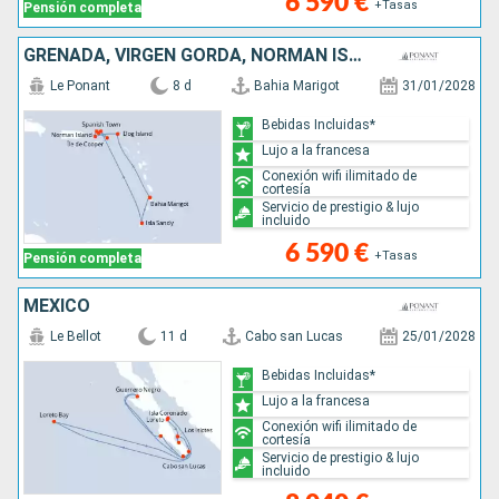
6 590 €
+Tasas
Pensión completa
GRENADA, VIRGEN GORDA, NORMAN ISLAND, JOST VAN DYKE, ANTIGUA Y BARBUDA, REINO UNIDO, SANTA LUCIA
Le Ponant
8 d
Bahia Marigot
31/01/2028
Bebidas Incluidas*
Lujo a la francesa
Conexión wifi ilimitado de
cortesía
Servicio de prestigio & lujo
incluido
6 590 €
+Tasas
Pensión completa
MÉXICO
Le Bellot
11 d
Cabo san Lucas
25/01/2028
Bebidas Incluidas*
Lujo a la francesa
Conexión wifi ilimitado de
cortesía
Servicio de prestigio & lujo
incluido