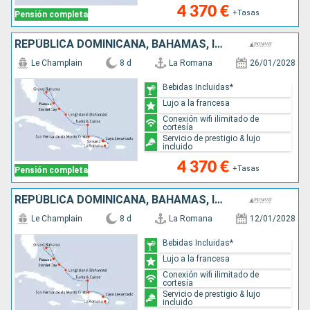
4 370 €
+Tasas
Pensión completa
REPÚBLICA DOMINICANA, BAHAMAS, ISLAS TURCAS Y CAICOS
Le Champlain
8 d
La Romana
26/01/2028
Bebidas Incluidas*
Lujo a la francesa
Conexión wifi ilimitado de
cortesía
Servicio de prestigio & lujo
incluido
4 370 €
+Tasas
Pensión completa
REPÚBLICA DOMINICANA, BAHAMAS, ISLAS TURCAS Y CAICOS
Le Champlain
8 d
La Romana
12/01/2028
Bebidas Incluidas*
Lujo a la francesa
Conexión wifi ilimitado de
cortesía
Servicio de prestigio & lujo
incluido