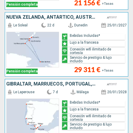
21 156 €
+Tasas
Pensión completa
NUEVA ZELANDA, ANTÁRTICO, AUSTRALIA
Le Soleal
22 d
Dunedin
25/01/2027
Bebidas Incluidas*
Lujo a la francesa
Conexión wifi ilimitado de
cortesía
Servicio de prestigio & lujo
incluido
29 311 €
+Tasas
Pensión completa
GIBRALTAR, MARRUECOS, PORTUGAL, ESPAÑA
Le Laperouse
7 d
Málaga
20/01/2028
Bebidas Incluidas*
Lujo a la francesa
Conexión wifi ilimitado de
cortesía
Servicio de prestigio & lujo
incluido