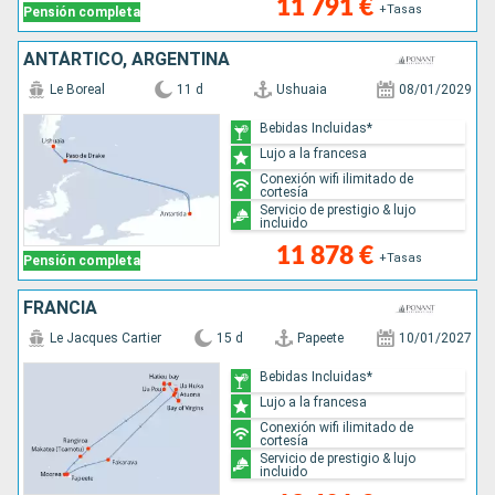
11 791 €
+Tasas
Pensión completa
ANTÁRTICO, ARGENTINA
Le Boreal
11 d
Ushuaia
08/01/2029
Bebidas Incluidas*
Lujo a la francesa
Conexión wifi ilimitado de
cortesía
Servicio de prestigio & lujo
incluido
11 878 €
+Tasas
Pensión completa
FRANCIA
Le Jacques Cartier
15 d
Papeete
10/01/2027
Bebidas Incluidas*
Lujo a la francesa
Conexión wifi ilimitado de
cortesía
Servicio de prestigio & lujo
incluido