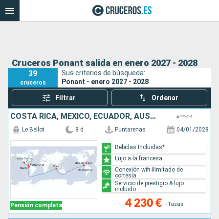
Cruceros Ponant salida en enero 2027 - 2028
39
Sus criterios de búsqueda:
Ponant - enero 2027 - 2028
cruceros
Filtrar
Ordenar
COSTA RICA, MÉXICO, ECUADOR, AUSTRALIA
Le Bellot
8 d
Puntarenas
04/01/2028
Bebidas Incluidas*
Lujo a la francesa
Conexión wifi ilimitado de
cortesía
Servicio de prestigio & lujo
incluido
4 230 €
+Tasas
Pensión completa