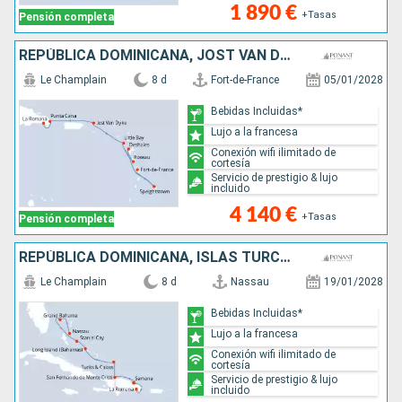
1 890 €
+Tasas
Pensión completa
REPÚBLICA DOMINICANA, JOST VAN DYKE, REINO UNIDO, DOMINICA, FRANCIA, MARTINICA, BARBADOS
Le Champlain
8 d
Fort-de-France
05/01/2028
Bebidas Incluidas*
Lujo a la francesa
Conexión wifi ilimitado de
cortesía
Servicio de prestigio & lujo
incluido
4 140 €
+Tasas
Pensión completa
REPÚBLICA DOMINICANA, ISLAS TURCAS Y CAICOS, BAHAMAS
Le Champlain
8 d
Nassau
19/01/2028
Bebidas Incluidas*
Lujo a la francesa
Conexión wifi ilimitado de
cortesía
Servicio de prestigio & lujo
incluido