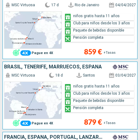
MSC Virtuosa
17 d
Rio de Janeiro
04/04/2027
niños gratis hasta 11 años
Club para niños desde los 3 años
Paquete de bebidas disponible
Pensión completa
859 €
+Tasas
Pague en 4X
BRASIL, TENERIFE, MARRUECOS, ESPAÑA
MSC Virtuosa
18 d
Santos
03/04/2027
niños gratis hasta 11 años
Club para niños desde los 3 años
Paquete de bebidas disponible
Pensión completa
879 €
+Tasas
Pague en 4X
FRANCIA, ESPAÑA, PORTUGAL, LANZAROTE, MALLORCA, BRASIL