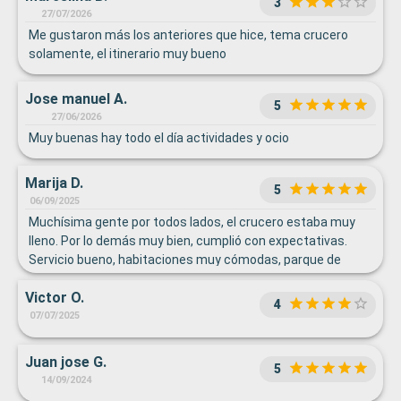
3
27/07/2026
Me gustaron más los anteriores que hice, tema crucero
solamente, el itinerario muy bueno
Jose manuel A.
5
27/06/2026
Muy buenas hay todo el día actividades y ocio
Marija D.
5
06/09/2025
Muchísima gente por todos lados, el crucero estaba muy
lleno. Por lo demás muy bien, cumplió con expectativas.
Servicio bueno, habitaciones muy cómodas, parque de
cuerdas y parque acuático una pasada para los niños (y
Victor O.
adultos), el kids club les encantó también.
4
07/07/2025
Juan jose G.
5
14/09/2024