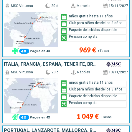
MSC Virtuosa
20 d
Marsella
15/11/2027
niños gratis hasta 11 años
Club para niños desde los 3 años
Paquete de bebidas disponible
Pensión completa
969 €
+Tasas
Pague en 4X
ITALIA, FRANCIA, ESPAÑA, TENERIFE, BRASIL
MSC Virtuosa
20 d
Nápoles
13/11/2027
niños gratis hasta 11 años
Club para niños desde los 3 años
Paquete de bebidas disponible
Pensión completa
1 049 €
+Tasas
Pague en 4X
PORTUGAL, LANZAROTE, MALLORCA, BRASIL