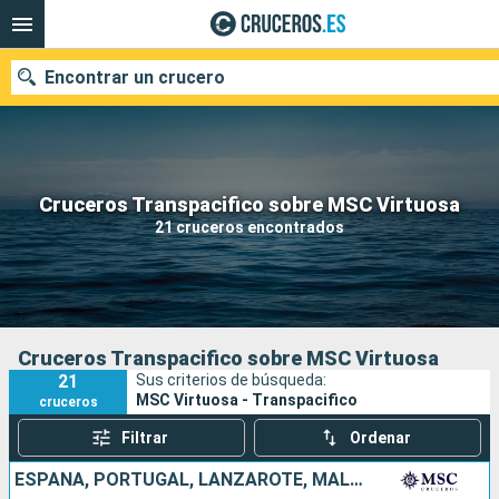
Encontrar un crucero
Nuestros destinos
Cruceros Transpacifico sobre MSC Virtuosa
21 cruceros encontrados
Fecha de salida
Puertos
Compañías
Buscar
Cruceros Transpacifico sobre MSC Virtuosa
21
Sus criterios de búsqueda:
MSC Virtuosa - Transpacifico
cruceros
Filtrar
Ordenar
ESPAÑA, PORTUGAL, LANZAROTE, MALLORCA, BRASIL