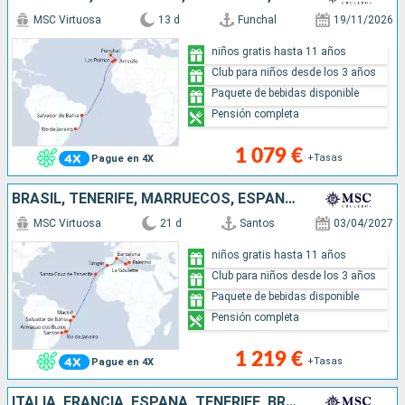
MSC Virtuosa
13 d
Funchal
19/11/2026
niños gratis hasta 11 años
Club para niños desde los 3 años
Paquete de bebidas disponible
Pensión completa
1 079 €
+Tasas
Pague en 4X
BRASIL, TENERIFE, MARRUECOS, ESPAÑA, TÚNEZ, ITALIA
MSC Virtuosa
21 d
Santos
03/04/2027
niños gratis hasta 11 años
Club para niños desde los 3 años
Paquete de bebidas disponible
Pensión completa
1 219 €
+Tasas
Pague en 4X
ITALIA, FRANCIA, ESPAÑA, TENERIFE, BRASIL