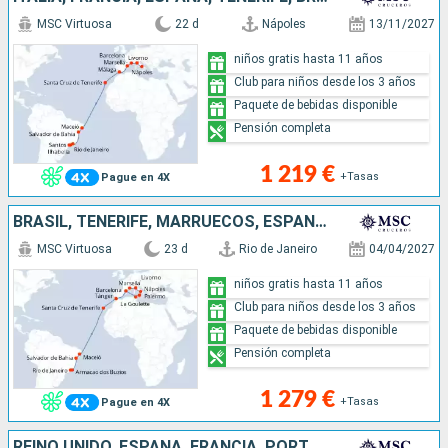
MSC Virtuosa
22 d
Nápoles
13/11/2027
niños gratis hasta 11 años
Club para niños desde los 3 años
Paquete de bebidas disponible
Pensión completa
1 219 €
+Tasas
Pague en 4X
BRASIL, TENERIFE, MARRUECOS, ESPAÑA, TÚNEZ, ITALIA, FRANCIA
MSC Virtuosa
23 d
Rio de Janeiro
04/04/2027
niños gratis hasta 11 años
Club para niños desde los 3 años
Paquete de bebidas disponible
Pensión completa
1 279 €
+Tasas
Pague en 4X
REINO UNIDO, ESPAÑA, FRANCIA, PORTUGAL, LANZAROTE, MALLORCA, BRASIL