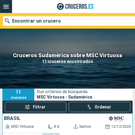
Encontrar un crucero
Nuestros destinos
Cruceros Sudamérica sobre MSC Virtuosa
11 cruceros encontrados
Fecha de salida
Puertos
Compañías
11
Sus criterios de búsqueda:
Buscar
MSC Virtuosa - Sudamérica
cruceros
Filtrar
Ordenar
BRASIL
MSC Virtuosa
8 d
Santos
12/12/2026