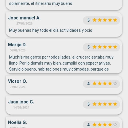
solamente, el itinerario muy bueno
Jose manuel A.
5
27/06/2026
Muy buenas hay todo el día actividades y ocio
Marija D.
5
06/09/2025
Muchísima gente por todos lados, el crucero estaba muy
lleno. Por lo demás muy bien, cumplió con expectativas.
Servicio bueno, habitaciones muy cómodas, parque de
cuerdas y parque acuático una pasada para los niños (y
Victor O.
adultos), el kids club les encantó también.
4
07/07/2025
Juan jose G.
5
14/09/2024
Noelia G.
4