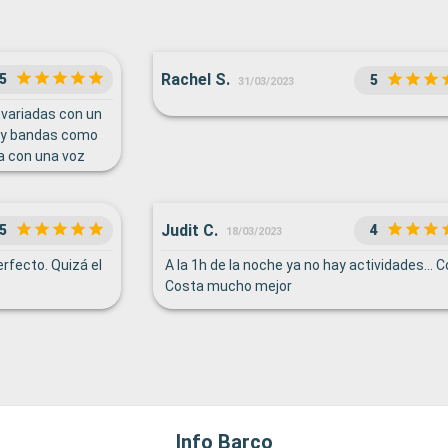
Rachel S.
5
5
31/03/2023
 variadas con un
n y bandas como
ca con una voz
Judit C.
5
4
18/03/2023
erfecto. Quizá el
A la 1h de la noche ya no hay actividades... 
Costa mucho mejor
Info Barco