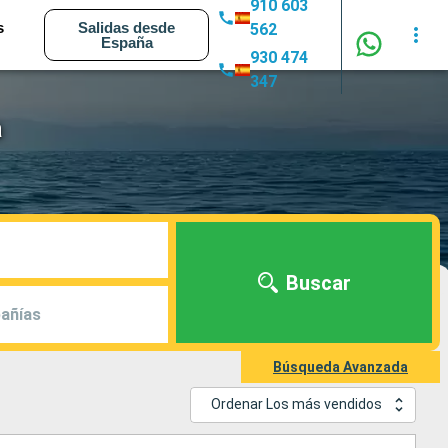
910 603
s
Salidas desde
562
España
930 474
347
a
Buscar
añías
Búsqueda Avanzada
Ordenar Los más vendidos