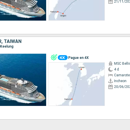
21/11/20
R, TAIWÁN
, Keelung
Pague en 4X
MSC Bell
4 d
Camarote 
Incheon
20/06/20