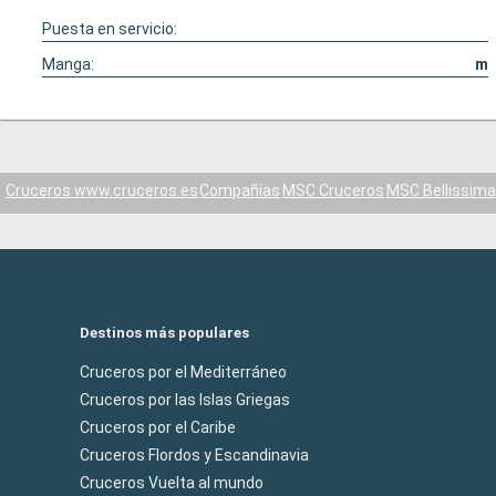
Puesta en servicio:
Manga:
m
Cruceros www.cruceros.es
Compañías
MSC Cruceros
MSC Bellissima
Destinos más populares
Cruceros por el Mediterráneo
Cruceros por las Islas Griegas
Cruceros por el Caribe
Cruceros Flordos y Escandinavia
Cruceros Vuelta al mundo