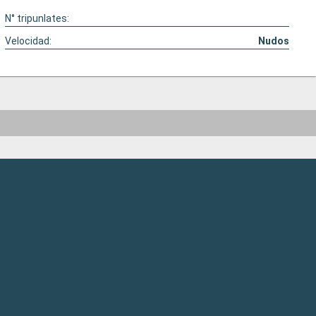
N° tripunlates:
Velocidad:
Nudos