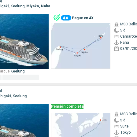
N
shigaki, Keelung, Miyako, Naha
Pague en 4X
MSC Bell
5 d
Camarote
Naha
03/01/20
arque:
Keelung
N
shigaki, Keelung
Pensión completa
MSC Bell
5 d
Suite
Tokyo