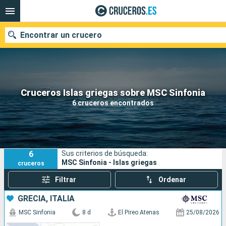
Encontrar un crucero
Nuestros destinos
Cruceros Islas griegas sobre MSC Sinfonia
6 cruceros encontrados
Fecha de salida
Puertos
Compañías
6
Sus criterios de búsqueda:
Buscar
MSC Sinfonia - Islas griegas
cruceros
Filtrar
Ordenar
GRECIA, ITALIA
MSC Sinfonia
8 d
El Pireo Atenas
25/08/2026