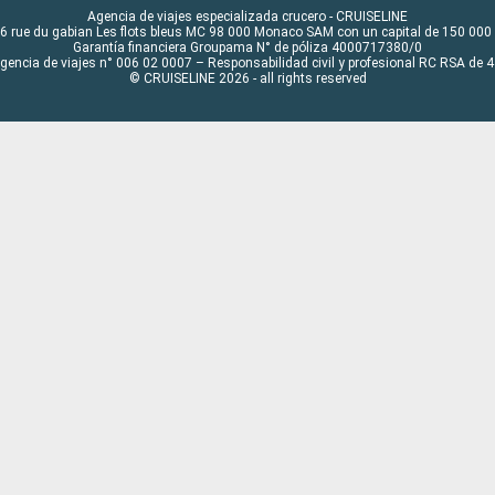
Agencia de viajes especializada crucero - CRUISELINE
6 rue du gabian Les flots bleus MC 98 000 Monaco SAM con un capital de 150 000
Garantía financiera Groupama N° de póliza 4000717380/0
Agencia de viajes n° 006 02 0007 – Responsabilidad civil y profesional RC RSA de
© CRUISELINE 2026 - all rights reserved