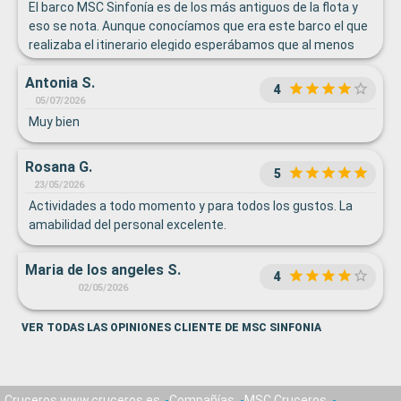
El barco MSC Sinfonía es de los más antiguos de la flota y
eso se nota. Aunque conocíamos que era este barco el que
realizaba el itinerario elegido esperábamos que al menos
los servicios siguieran conservando cierta calidad. Una vez
Antonia S.
más hemos encontrado un barco saturadísimo de gente,
4
colas, aglomeraciones en la piscina y en los bares...aunque
05/07/2026
lo más llamativo ha sido la poca variedad de platos que
Muy bien
había en el buffet; todo saturado de salsa, pocos productos
simples como carne o pescado a la plancha... El tema de
Rosana G.
5
retirar las botellas de agua de plástico para cambiarlas por
23/05/2026
una botella metálica no está del todo mal, lo que está mal
Actividades a todo momento y para todos los gustos. La
es que te cobren 1€ por cada recarga cuando ya has
amabilidad del personal excelente.
adquirido un paquete de bebidas. Es indignante que incluyan
infinidad de bebidas alcohólicas pero no agua de calidad.
Maria de los angeles S.
4
02/05/2026
VER TODAS LAS OPINIONES CLIENTE DE MSC SINFONIA
Cruceros www.cruceros.es
Compañías
MSC Cruceros