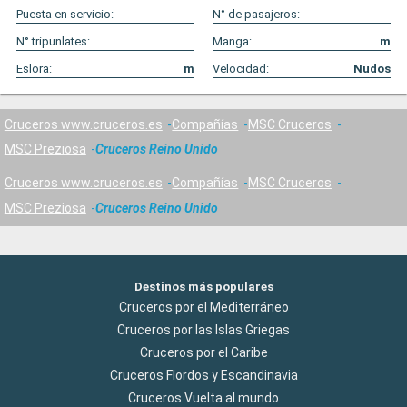
Puesta en servicio:
N° de pasajeros:
N° tripunlates:
Manga:
m
Eslora:
m
Velocidad:
Nudos
Cruceros www.cruceros.es
Compañías
MSC Cruceros
MSC Preziosa
Cruceros Reino Unido
Cruceros www.cruceros.es
Compañías
MSC Cruceros
MSC Preziosa
Cruceros Reino Unido
Destinos más populares
Cruceros por el Mediterráneo
Cruceros por las Islas Griegas
Cruceros por el Caribe
Cruceros Flordos y Escandinavia
Cruceros Vuelta al mundo