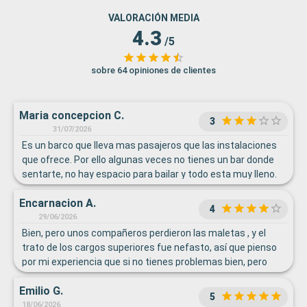
VALORACIÓN MEDIA
4.3
/5
sobre 64 opiniones de clientes
Maria concepcion C.
3
31/07/2026
Es un barco que lleva mas pasajeros que las instalaciones
que ofrece. Por ello algunas veces no tienes un bar donde
sentarte, no hay espacio para bailar y todo esta muy lleno.
Encarnacion A.
4
29/06/2026
Bien, pero unos compañeros perdieron las maletas , y el
trato de los cargos superiores fue nefasto, así que pienso
por mi experiencia que si no tienes problemas bien, pero
como tengas algún problema van pasando los días y como
Emilio G.
no insistas no hacen nada.
5
18/06/2026