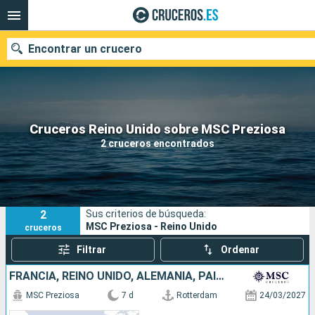
Encontrar un crucero
Nuestros destinos
Cruceros Reino Unido sobre MSC Preziosa
2 cruceros encontrados
Fecha de salida
Puertos
Compañías
2
Sus criterios de búsqueda:
Buscar
MSC Preziosa - Reino Unido
cruceros
Filtrar
Ordenar
FRANCIA, REINO UNIDO, ALEMANIA, PAISES BAJOS
MSC Preziosa
7 d
Rotterdam
24/03/2027