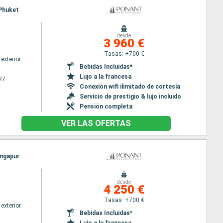
 Phuket
desde
3 960 €
Tasas: +700 €
exterior
Bebidas Incluidas*
Lujo a la francesa
27
Conexión wifi ilimitado de cortesía
Servicio de prestigio & lujo incluido
Pensión completa
VER LAS OFERTAS
ingapur
desde
4 250 €
Tasas: +700 €
exterior
Bebidas Incluidas*
Lujo a la francesa