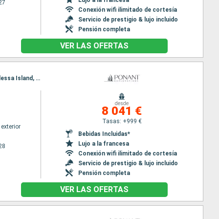
27
Conexión wifi ilimitado de cortesía
Servicio de prestigio & lujo incluido
Pensión completa
VER LAS OFERTAS
Itinerario : Singapur, Kuching, Bintulu, Muara, Kota Kinabalu, Balabac Island, Puerto Princesa, Modessa Island, Culion, Coron, Corregidor Island, Manila
desde
8 041 €
Tasas: +999 €
exterior
Bebidas Incluidas*
Lujo a la francesa
28
Conexión wifi ilimitado de cortesía
Servicio de prestigio & lujo incluido
Pensión completa
VER LAS OFERTAS