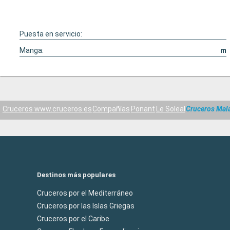
Puesta en servicio:
Manga:
m
Cruceros www.cruceros.es
Compañías
Ponant
Le Soleal
Cruceros Mal
Destinos más populares
Cruceros por el Mediterráneo
Cruceros por las Islas Griegas
Cruceros por el Caribe