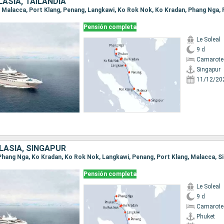
ASIA, TAILANDIA
ur, Malacca, Port Klang, Penang, Langkawi, Ko Rok Nok, Ko Kradan, Phang Nga,
Pensión completa
Le Soleal
9 d
Camarote 
Singapur
11/12/20
LASIA, SINGAPUR
, Phang Nga, Ko Kradan, Ko Rok Nok, Langkawi, Penang, Port Klang, Malacca, S
Pensión completa
Le Soleal
9 d
Camarote 
Phuket