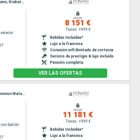
Itinerario : Singapur, Malacca, Banda aceh, Îles Banyak, Pulau Nias - Sumatra, Îles Mentawaï, Enggano, Krakato, Semarang, Bawean, Probolinggo, Bali
desde
8 151 €
Tasas: +999 €
exterior
Bebidas Incluidas*
Lujo a la francesa
27
Conexión wifi ilimitado de cortesía
Servicio de prestigio & lujo incluido
Pensión completa
VER LAS OFERTAS
Itinerario : Bali, Islas Sumbawa, Komodo, Isla Flores, Kalabahi, Barat Daya Island, Banda Neira, Mommon Waterfall, Triton Bay, Kei Islands, Dili, Darwin
desde
11 181 €
Tasas: +999 €
con balcón
Bebidas Incluidas*
Lujo a la francesa
27