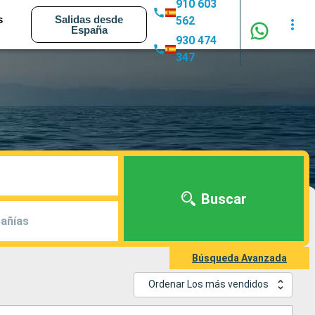
910 603
s
Salidas desde
562
España
930 474
347
Buscar
añías
Búsqueda Avanzada
Ordenar Los más vendidos