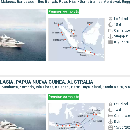
Pensión completa
Le Soleal
15 d
Camarote 
Singapur
01/06/20
LASIA, PAPÚA NUEVA GUINEA, AUSTRALIA
Pensión completa
Le Soleal
14 d
Camarote 
Bali
15/06/20