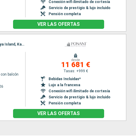
Conexión wifi ilimitado de cortesía
Servicio de prestigio & lujo incluido
Pensión completa
VER LAS OFERTAS
Itinerario : Darwin, Dili, Baucau, Banda Neira, Mommon Waterfall, Triton Bay, Kei Islands, Barat Daya Island, Kalabahi, Isla Flores, Komodo, Islas Sumbawa, Bali
desde
11 681 €
Tasas: +999 €
con balcón
Bebidas Incluidas*
Lujo a la francesa
26
Conexión wifi ilimitado de cortesía
Servicio de prestigio & lujo incluido
Pensión completa
VER LAS OFERTAS