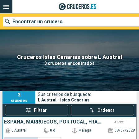
Encontrar un crucero
Nuestros destinos
Cruceros Islas Canarias sobre L Austral
3 cruceros encontrados
Fecha de salida
Puertos
Compañías
3
Sus criterios de búsqueda:
Buscar
L Austral - Islas Canarias
cruceros
Filtrar
Ordenar
ESPAÑA, MARRUECOS, PORTUGAL, FRANCIA, SUDAFRICA
L Austral
8 d
Málaga
08/07/2028