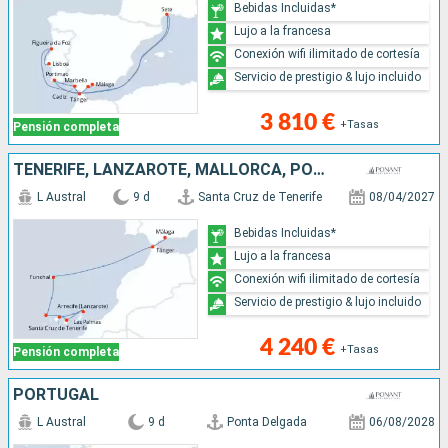
Bebidas Incluidas*
Lujo a la francesa
Conexión wifi ilimitado de cortesía
Servicio de prestigio & lujo incluido
3 810 €
+Tasas
Pensión completa
TENERIFE, LANZAROTE, MALLORCA, PORTUGAL, MARRUECOS, ESPAÑA
L Austral
9 d
Santa Cruz de Tenerife
08/04/2027
Bebidas Incluidas*
Lujo a la francesa
Conexión wifi ilimitado de cortesía
Servicio de prestigio & lujo incluido
4 240 €
+Tasas
Pensión completa
PORTUGAL
L Austral
9 d
Ponta Delgada
06/08/2028