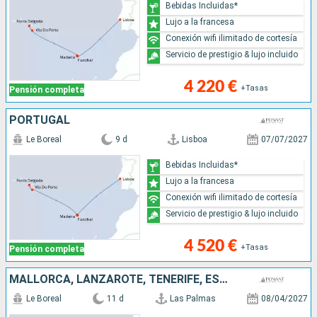
Bebidas Incluidas*
Lujo a la francesa
Conexión wifi ilimitado de cortesía
Servicio de prestigio & lujo incluido
4 220 €
+Tasas
Pensión completa
PORTUGAL
Le Boreal
9 d
Lisboa
07/07/2027
Bebidas Incluidas*
Lujo a la francesa
Conexión wifi ilimitado de cortesía
Servicio de prestigio & lujo incluido
4 520 €
+Tasas
Pensión completa
MALLORCA, LANZAROTE, TENERIFE, ESPAÑA, PORTUGAL, MARRUECOS
Le Boreal
11 d
Las Palmas
08/04/2027