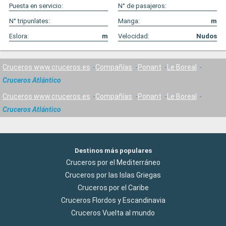
Puesta en servicio:
N° de pasajeros:
N° tripunlates:
Manga:
m
Eslora:
m
Velocidad:
Nudos
Cruceros www.cruceros.es
Compañías
Ponant
Le Boreal
Cruceros Atlántico
Cruceros www.cruceros.es
Compañías
Ponant
Le Boreal
Cruceros Atlántico
Destinos más populares
Cruceros por el Mediterráneo
Cruceros por las Islas Griegas
Cruceros por el Caribe
Cruceros Flordos y Escandinavia
Cruceros Vuelta al mundo