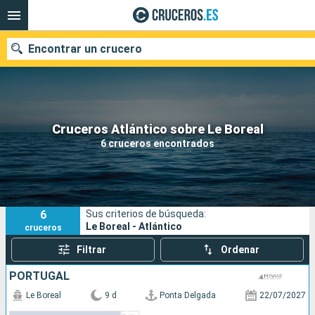
Encontrar un crucero
Nuestros destinos
Cruceros Atlántico sobre Le Boreal
6 cruceros encontrados
Fecha de salida
Puertos
Compañías
6
Sus criterios de búsqueda:
Buscar
Le Boreal - Atlántico
cruceros
Filtrar
Ordenar
PORTUGAL
Le Boreal
9 d
Ponta Delgada
22/07/2027