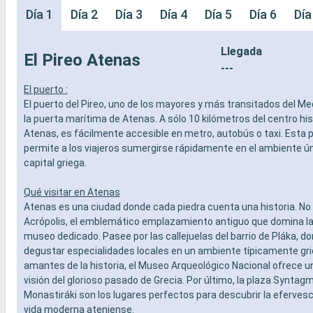
Día 1
Día 2
Día 3
Día 4
Día 5
Día 6
Día
Llegada
El Pireo Atenas
---
El puerto :
El puerto del Pireo, uno de los mayores y más transitados del Me
la puerta marítima de Atenas. A sólo 10 kilómetros del centro his
Atenas, es fácilmente accesible en metro, autobús o taxi. Esta 
permite a los viajeros sumergirse rápidamente en el ambiente ún
capital griega.
Qué visitar en Atenas
Atenas es una ciudad donde cada piedra cuenta una historia. No 
Acrópolis, el emblemático emplazamiento antiguo que domina la 
museo dedicado. Pasee por las callejuelas del barrio de Pláka, d
degustar especialidades locales en un ambiente típicamente gri
amantes de la historia, el Museo Arqueológico Nacional ofrece 
visión del glorioso pasado de Grecia. Por último, la plaza Syntagma
Monastiráki son los lugares perfectos para descubrir la efervesc
vida moderna ateniense.