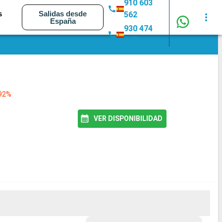
910 603
s
Salidas desde
562
España
930 474
347
 92%
VER DISPONIBILIDAD