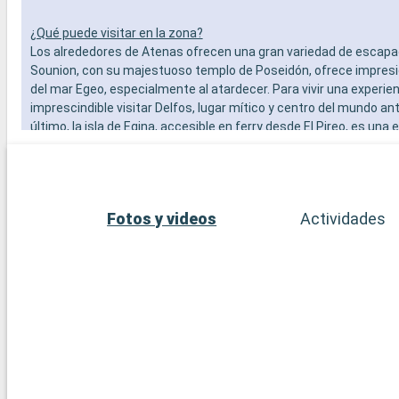
¿Qué puede visitar en la zona?
Los alrededores de Atenas ofrecen una gran variedad de escapa
Sounion, con su majestuoso templo de Poseidón, ofrece impres
del mar Egeo, especialmente al atardecer. Para vivir una experien
imprescindible visitar Delfos, lugar mítico y centro del mundo ant
último, la isla de Egina, accesible en ferry desde El Pireo, es una
encantadora con sus tranquilas playas, el templo de Aphaia y l
tradicionales.
Fotos y videos
Actividades