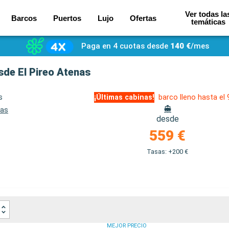
Ver todas la
Barcos
Puertos
Lujo
Ofertas
temáticas
Paga en 4 cuotas desde
140 €
/mes
esde El Pireo Atenas
s
¡Últimas cabinas!
barco lleno hasta el
nas
desde
559 €
Tasas: +200 €
MEJOR PRECIO