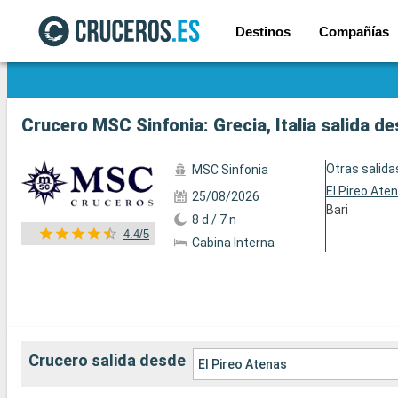
Destinos
Compañías
Ver las 82 fotos
Crucero MSC Sinfonia: Grecia, Italia salida d
Otras salida
MSC Sinfonia
El Pireo Ate
25/08/2026
Bari
8 d / 7 n
4.4/5
Cabina Interna
Crucero salida desde
El Pireo Atenas