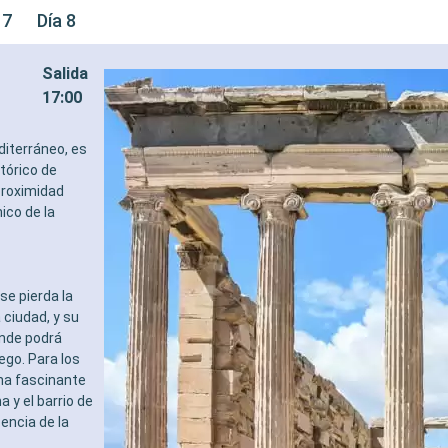
 7
Día 8
Salida
17:00
diterráneo, es
tórico de
proximidad
ico de la
se pierda la
ciudad, y su
onde podrá
ego. Para los
una fascinante
 y el barrio de
encia de la