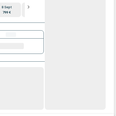
8 Sept
15 Sept
22 Sept
29 Sept
799 €
849 €
789 €
689 €