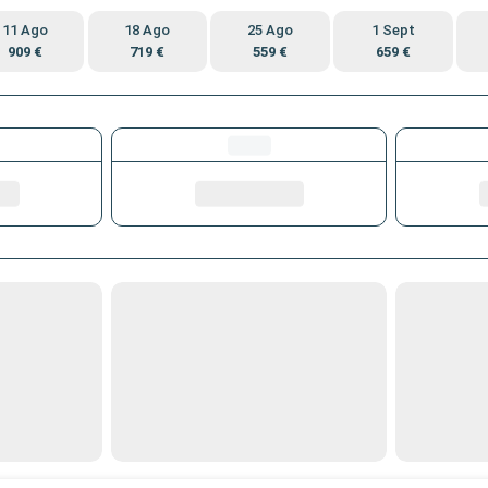
11 Ago
18 Ago
25 Ago
1 Sept
909 €
719 €
559 €
659 €