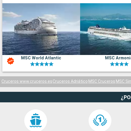
MSC World Atlantic
MSC Armoni
Cruceros www.cruceros.es
Cruceros Adriático
MSC Cruceros
MSC Sin
¿PO