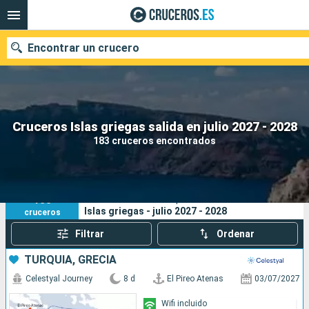
Encontrar un crucero
Nuestros destinos
Cruceros Islas griegas salida en julio 2027 - 2028
183 cruceros encontrados
Fecha de salida
Puertos
Compañías
183
Sus criterios de búsqueda:
Islas griegas - julio 2027 - 2028
cruceros
Buscar
Filtrar
Ordenar
TURQUÍA, GRECIA
Celestyal Journey
8 d
El Pireo Atenas
03/07/2027
Wifi incluido