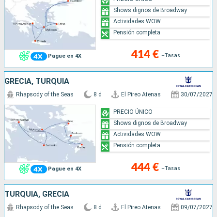
Shows dignos de Broadway
Actividades WOW
Pensión completa
414 €
+Tasas
Pague en 4X
GRECIA, TURQUÍA
Rhapsody of the Seas
8 d
El Pireo Atenas
30/07/2027
PRECIO ÚNICO
Shows dignos de Broadway
Actividades WOW
Pensión completa
444 €
+Tasas
Pague en 4X
TURQUÍA, GRECIA
Rhapsody of the Seas
8 d
El Pireo Atenas
09/07/2027