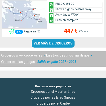
PRECIO ÚNICO
Shows dignos de Broadway
Actividades WOW
Pensión completa
447 €
+Tasas
Pague en 4X
VER MÁS DE CRUCEROS
Cruceros www.cruceros.es
Nuestros destinos marítimos
Cruceros Islas griegas
Salida en julio 2027 - 2028
Destinos más populares
Cruceros por el Mediterráneo
Cruceros por las Islas Griegas
Cruceros por el Caribe