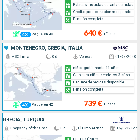
Bebidas incluidas durante comidas
Crédito para excursiones regalado
Pensión completa
640 €
+Tasas
Pague en 4X
MONTENEGRO, GRECIA, ITALIA
MSC Lirica
8 d
Venecia
01/07/2028
niños gratis hasta 11 años
Club para niños desde los 3 años
Paquete de bebidas disponible
Pensión completa
739 €
+Tasas
Pague en 4X
GRECIA, TURQUÍA
Rhapsody of the Seas
8 d
El Pireo Atenas
16/07/2027
PRECIO ÚNICO