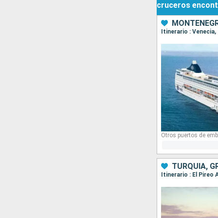
cruceros
encont
MONTENEGRO
Itinerario : Veneci
Otros puertos de emb
TURQUÍA, G
Itinerario : El Pire