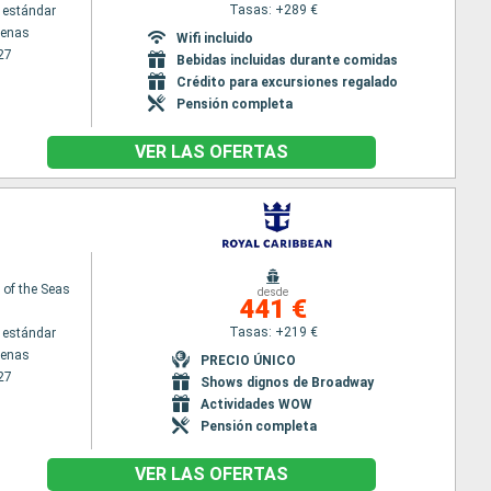
Tasas: +289 €
 estándar
tenas
Wifi incluido
27
Bebidas incluidas durante comidas
Crédito para excursiones regalado
Pensión completa
VER LAS OFERTAS
of the Seas
desde
441 €
Tasas: +219 €
 estándar
tenas
PRECIO ÚNICO
27
Shows dignos de Broadway
Actividades WOW
Pensión completa
VER LAS OFERTAS