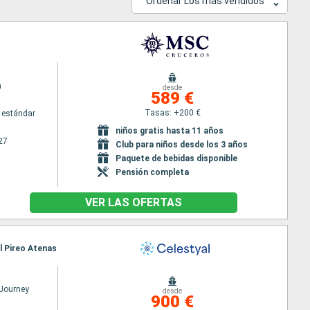
Ordenar Los más vendidos
a
desde
589 €
Tasas: +200 €
 estándar
niños gratis hasta 11 años
27
Club para niños desde los 3 años
Paquete de bebidas disponible
Pensión completa
VER LAS OFERTAS
El Pireo Atenas
 Journey
desde
900 €