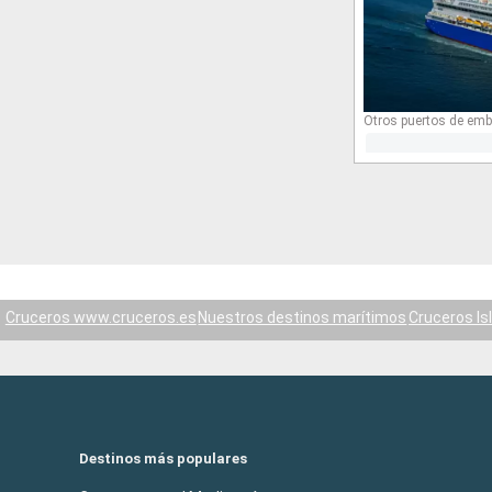
Otros puertos de emb
Cruceros www.cruceros.es
Nuestros destinos marítimos
Cruceros Is
Destinos más populares