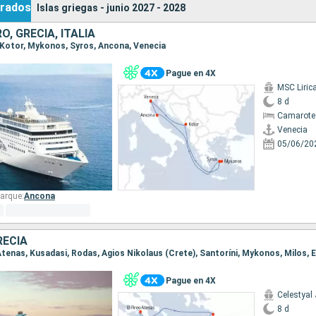
rados
Islas griegas - junio 2027 - 2028
, GRECIA, ITALIA
a, Kotor, Mykonos, Syros, Ancona, Venecia
Pague en 4X
MSC Liric
8 d
Camarote
Venecia
05/06/20
arque:
Ancona
RECIA
o Atenas, Kusadasi, Rodas, Agios Nikolaus (Crete), Santoríni, Mykonos, Milos, 
Pague en 4X
Celestyal
8 d