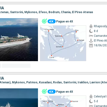
ÍA
o Atenas, Santoríni, Mykonos, Efeso, Bodrum, Chania, El Pireo Atenas
Pague en 4X
Rhapsody 
8 d
Camarote
El Pireo A
18/06/20
IA
 (Atenas), Mykonos, Patmos, Kusadasi, Rodas, Santoríni, Iraklion, Lavrion (At
Pague en 4X
Celestyal
5 d
Camarote