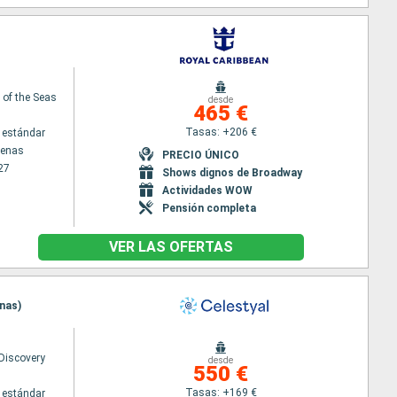
of the Seas
desde
465 €
Tasas: +206 €
 estándar
tenas
PRECIO ÚNICO
27
Shows dignos de Broadway
Actividades WOW
Pensión completa
VER LAS OFERTAS
enas)
 Discovery
desde
550 €
Tasas: +169 €
 estándar