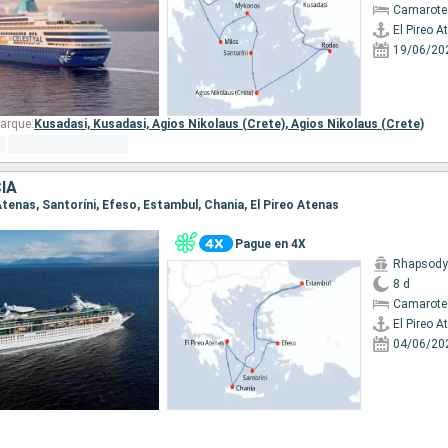
Camarote
El Pireo A
19/06/20
arque:
Kusadasi,
Kusadasi,
Agios Nikolaus (Crete),
Agios Nikolaus (Crete)
IA
o Atenas, Santoríni, Efeso, Estambul, Chania, El Pireo Atenas
Pague en 4X
Rhapsody 
8 d
Camarote
El Pireo A
04/06/20