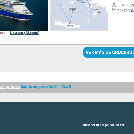
Lavrion (
21/06/20
arque:
Lavrion (Atenas)
VER MÁS DE CRUCERO
las griegas
Salida en junio 2027 - 2028
Barcos más populares