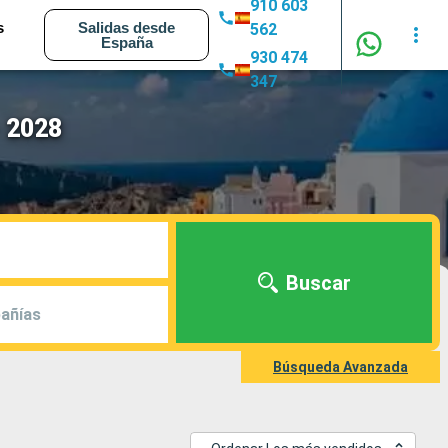
910 603
s
Salidas desde
562
España
930 474
347
- 2028
Buscar
añías
Búsqueda Avanzada