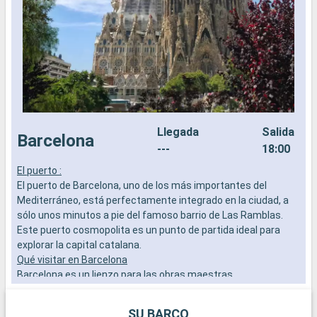
Llegada
Salida
Barcelona
---
18:00
El puerto :
E
El puerto de Barcelona, uno de los más importantes del
E
Mediterráneo, está perfectamente integrado en la ciudad, a
M
sólo unos minutos a pie del famoso barrio de Las Ramblas.
l
Este puerto cosmopolita es un punto de partida ideal para
f
explorar la capital catalana.
Q
Qué visitar en Barcelona
E
Barcelona es un lienzo para las obras maestras
l
arquitectónicas de Gaudí. Admire la Sagrada Familia, pasee
P
por el Park Güell y explore el Barrio Gótico por su ambiente
P
SU BARCO