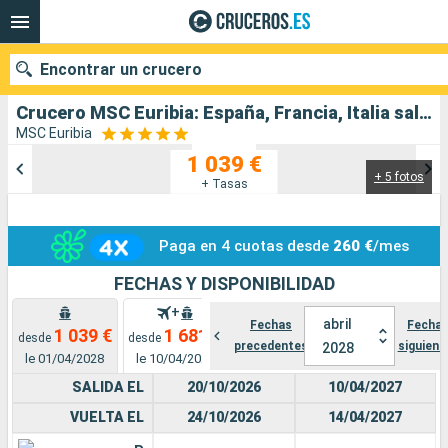
Encontrar un crucero
Crucero MSC Euribia: España, Francia, Italia salida desde Barcelona
MSC Euribia
1 039 €
+ 5 fotos
Nuestros destinos
+ Tasas
Fecha de salida
Paga en 4 cuotas desde
260 €
/mes
Puertos
Compañías
FECHAS Y DISPONIBILIDAD
+
Buscar
abril
Fechas
Fecha
1 039 €
1 681 €
desde
desde
precedentes
siguient
2028
le 01/04/2028
le 10/04/2027
SALIDA EL
20/10/2026
10/04/2027
VUELTA EL
24/10/2026
14/04/2027