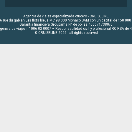
Agencia de viajes especializada crucero - CRUISELINE
6 rue du gabian Les flots bleus MC 98 000 Monaco SAM con un capital de 150 000
Garantía financiera Groupama N° de póliza 4000717380/0
Agencia de viajes n° 006 02 0007 – Responsabilidad civil y profesional RC RSA de
© CRUISELINE 2026 - all rights reserved