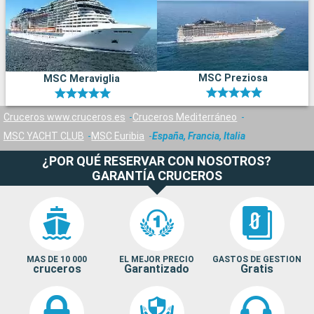
MSC Preziosa
MSC Meraviglia
Cruceros www.cruceros.es
Cruceros Mediterráneo
MSC YACHT CLUB
MSC Euribia
España, Francia, Italia
¿POR QUÉ RESERVAR CON NOSOTROS?
GARANTÍA CRUCEROS
MAS DE 10 000
EL MEJOR PRECIO
GASTOS DE GESTION
cruceros
Garantizado
Gratis