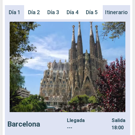
Día 1
Día 2
Día 3
Día 4
Día 5
Día 6
Itinerario
Día 
Llegada
Salida
Barcelona
---
18:00