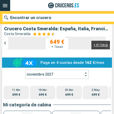
Encontrar un crucero
Crucero Costa Smeralda: España, Italia, Francia salida desde Barcelona
Costa Smeralda
649 €
+ 81 fotos
Nuestros destinos
+ Tasas
Fecha de salida
Paga en 4 cuotas desde
162 €
/mes
Puertos
Compañías
noviembre 2027
Buscar
11 Abr
18 Abr
25 Abr
2 May
699 €
699 €
699 €
699 €
Mi categoría de cabina