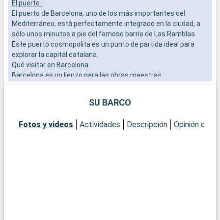
El puerto :
L
El puerto de Barcelona, uno de los más importantes del
a
Mediterráneo, está perfectamente integrado en la ciudad, a
b
sólo unos minutos a pie del famoso barrio de Las Ramblas.
s
Este puerto cosmopolita es un punto de partida ideal para
e
explorar la capital catalana.
Qué visitar en Barcelona
Barcelona es un lienzo para las obras maestras
arquitectónicas de Gaudí. Admire la Sagrada Familia, pasee
por el Park Güell y explore el Barrio Gótico por su ambiente
SU BARCO
histórico. No se pierda el mercado de la Boquería para probar
la vida local y los sabores catalanes.
Fotos y videos
Actividades
Descripción
Opinión del C
Qué visitar en los alrededores
A las afueras de Barcelona, Montserrat ofrece un paisaje
espectacular con su monasterio encaramado y sus vistas
panorámicas. La localidad de Sitges, con sus playas y su
festival de cine, es también una escapada popular para
quienes buscan alejarse del bullicio de la ciudad.