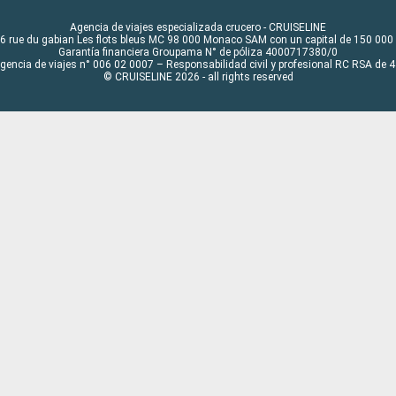
Agencia de viajes especializada crucero - CRUISELINE
6 rue du gabian Les flots bleus MC 98 000 Monaco SAM con un capital de 150 000
Garantía financiera Groupama N° de póliza 4000717380/0
Agencia de viajes n° 006 02 0007 – Responsabilidad civil y profesional RC RSA de
© CRUISELINE 2026 - all rights reserved