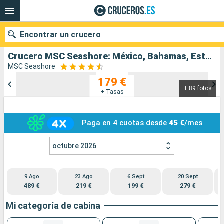
Encontrar un crucero
Crucero MSC Seashore: México, Bahamas, Estados Unidos salida desde Puerto Canaveral
MSC Seashore
179 €
+ 89 fotos
Nuestros destinos
+ Tasas
Fecha de salida
Paga en 4 cuotas desde
45 €
/mes
Puertos
Compañías
octubre 2026
Buscar
9 Ago
23 Ago
6 Sept
20 Sept
489 €
219 €
199 €
279 €
Mi categoría de cabina