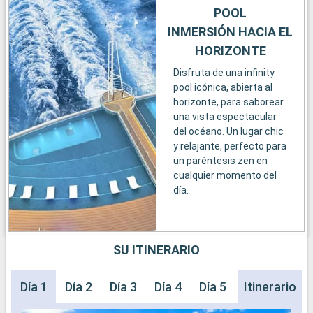
POOL
INMERSIÓN HACIA EL
HORIZONTE
Disfruta de una infinity
pool icónica, abierta al
horizonte, para saborear
una vista espectacular
del océano. Un lugar chic
y relajante, perfecto para
un paréntesis zen en
cualquier momento del
día.
SU ITINERARIO
Día 1
Día 2
Día 3
Día 4
Día 5
Día 6
Itinerario
Día 