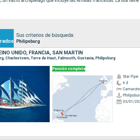
s
, un vasto archipiélago que incluye las Antillas francesas. La isla tien
Sus criterios de búsqueda:
rados
Philipsburg
INO UNIDO, FRANCIA, SAN MARTÍN
burg, Charlestown, Terre de Haut, Falmouth, Gustavia, Philipsburg
Pensión completa
Star Flyer
6 d
Camarote
Philipsbur
03/01/20