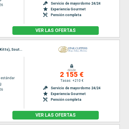
Servicio de mayordomo 24/24
26
Experiencia Gourmet
Pensión completa
VER LAS OFERTAS
Itinerario : Philipsburg, Charlestown, Cabrits, Terre de Haut, Deshaies, Falmouth, Basseterre (St Kitts), South Friar's beach, Philipsburg
desde
2 155 €
 estándar
Tasas: +210 €
g
Servicio de mayordomo 24/24
26
Experiencia Gourmet
Pensión completa
VER LAS OFERTAS