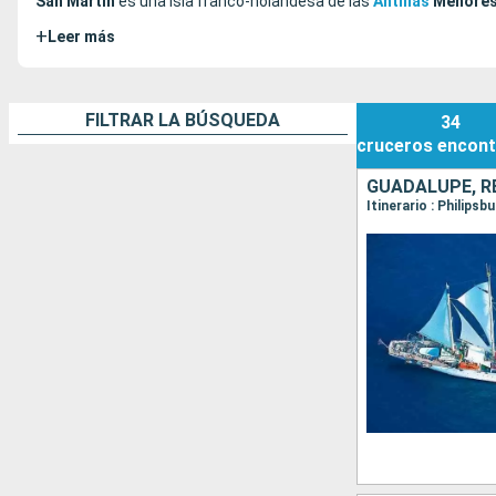
San Martín
es una isla franco-holandesa de las
Antillas
Menore
+
Leer más
FILTRAR LA BÚSQUEDA
34
cruceros
encont
GUADALUPE, RE
Itinerario : Philips