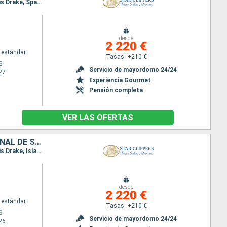
Itinerario : Philipsburg, Road Bay, Jost Van Dyke, Sopers Hole, Norman Island, Canal de San Francis Drake, Spanish Town, Islas Virgenes, Basseterre (St Kitts), South Friar's beach, Gustavia, Philipsburg
desde
2 220 €
 estándar
Tasas: +210 €
g
Servicio de mayordomo 24/24
27
Experiencia Gourmet
Pensión completa
VER LAS OFERTAS
SAN MARTÍN, ANGUILLA, JOST VAN DYKE, TÓRTOLA, NORMAN ISLAND, CANAL DE SIR FRANCIS DRAKE, ANTIGUA Y BARBUDA, VIRGEN GORDA, FRANCIA
Itinerario : Philipsburg, Road Bay, Jost Van Dyke, Sopers Hole, Norman Island, Canal de San Francis Drake, Islas Virgenes, Spanish Town, South Friar's beach, Basseterre (St Kitts), Gustavia, Philipsburg
desde
2 220 €
 estándar
Tasas: +210 €
g
Servicio de mayordomo 24/24
26