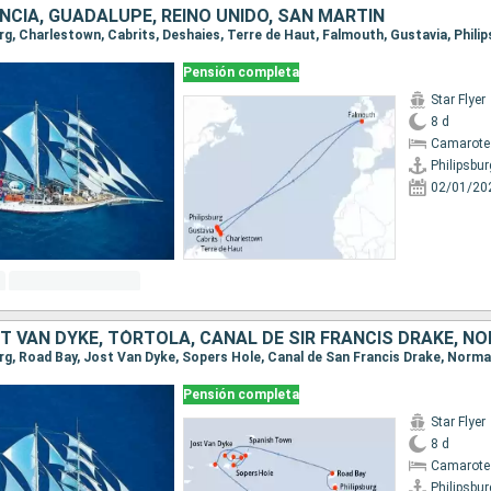
NCIA, GUADALUPE, REINO UNIDO, SAN MARTÍN
burg, Charlestown, Cabrits, Deshaies, Terre de Haut, Falmouth, Gustavia, Phili
Pensión completa
Star Flyer
8 d
Camarote
Philipsbur
02/01/20
Pensión completa
Star Flyer
8 d
Camarote
Philipsbur