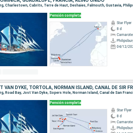
OMINICA, GUADALUPE, FRANCIA, REINO UNIDO
burg, Charlestown, Cabrits, Terre de Haut, Deshaies, Falmouth, Gustavia, Phili
Pensión completa
Star Flyer
8 d
Camarote
Philipsbur
04/12/20
Pensión completa
Star Flyer
8 d
Camarote
Philipsbur