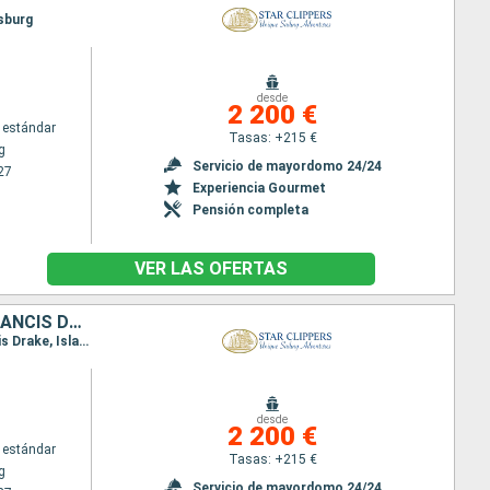
psburg
desde
2 200 €
 estándar
Tasas: +215 €
g
Servicio de mayordomo 24/24
27
Experiencia Gourmet
Pensión completa
VER LAS OFERTAS
ANGUILLA, JOST VAN DYKE, TÓRTOLA, NORMAN ISLAND, CANAL DE SIR FRANCIS DRAKE, ANTIGUA Y BARBUDA, VIRGEN GORDA, FRANCIA, SAN MARTÍN
Itinerario : Philipsburg, Road Bay, Jost Van Dyke, Sopers Hole, Norman Island, Canal de San Francis Drake, Islas Virgenes, Spanish Town, Gustavia, Basseterre (St Kitts), South Friar's beach, Philipsburg
desde
2 200 €
 estándar
Tasas: +215 €
g
Servicio de mayordomo 24/24