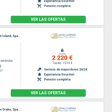
Experiencia Gourmet
Pensión completa
VER LAS OFERTAS
Itinerario : Philipsburg, Gustavia, Jost Van Dyke, Sopers Hole, Canal de San Francis Drake, Norman Island, Spanish Town, Islas Virgenes, Basseterre (St Kitts), South Friar's beach, Road Bay, Philipsburg
desde
2 220 €
 estándar
Tasas: +210 €
g
Servicio de mayordomo 24/24
27
Experiencia Gourmet
Pensión completa
VER LAS OFERTAS
Itinerario : Philipsburg, Gustavia, Jost Van Dyke, Sopers Hole, Norman Island, Canal de San Francis Drake, Spanish Town, Islas Virgenes, Basseterre (St Kitts), South Friar's beach, Road Bay, Philipsburg