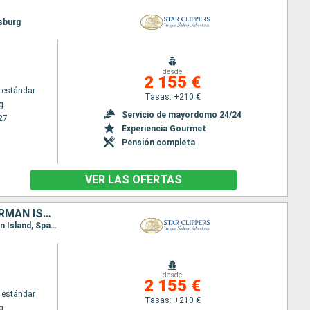
psburg
desde
2 155 €
 estándar
Tasas: +210 €
g
Servicio de mayordomo 24/24
27
Experiencia Gourmet
Pensión completa
VER LAS OFERTAS
ANGUILLA, JOST VAN DYKE, TÓRTOLA, CANAL DE SIR FRANCIS DRAKE, NORMAN ISLAND, VIRGEN GORDA, ANTIGUA Y BARBUDA, FRANCIA, SAN MARTÍN
Itinerario : Philipsburg, Road Bay, Jost Van Dyke, Sopers Hole, Canal de San Francis Drake, Norman Island, Spanish Town, Islas Virgenes, Basseterre (St Kitts), South Friar's beach, Gustavia, Philipsburg
desde
2 155 €
 estándar
Tasas: +210 €
g