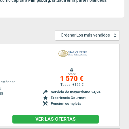
e como capital a
Philipsburg
, situada en la parte holandesa.
Ordenar Los más vendidos
desde
1 570 €
 estándar
Tasas: +155 €
g
Servicio de mayordomo 24/24
28
Experiencia Gourmet
Pensión completa
VER LAS OFERTAS