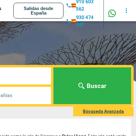
910 603
s
Salidas desde
562
España
930 474
347
Buscar
añías
Búsqueda Avanzada