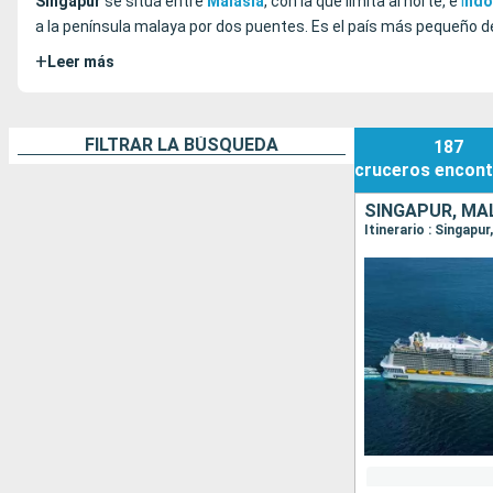
Singapur
se sitúa entre
Malasia
, con la que limita al norte, e
I
ndo
a la península malaya por dos puentes. Es el país más pequeño 
+
Leer más
FILTRAR LA BÚSQUEDA
187
cruceros
encont
SINGAPUR, MAL
Itinerario : Singapu