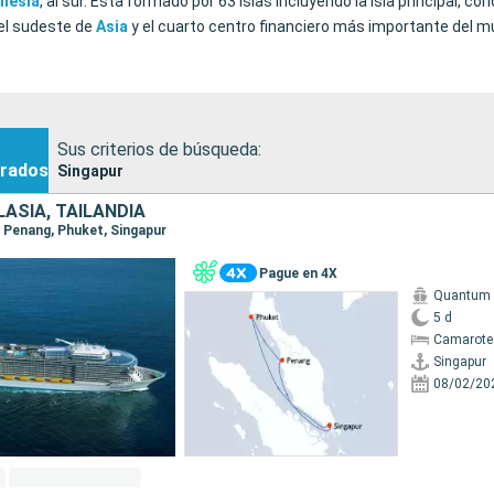
nesia
, al sur. Está formado por 63 islas incluyendo la isla principal, c
del sudeste de
Asia
y el cuarto centro financiero más importante del m
Sus criterios de búsqueda:
rados
Singapur
ASIA, TAILANDIA
r, Penang, Phuket, Singapur
Pague en 4X
Quantum o
5 d
Camarote
Singapur
08/02/20