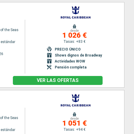
 of the Seas
desde
1 026 €
Tasas: +83 €
 estándar
PRECIO ÚNICO
26
Shows dignos de Broadway
Actividades WOW
Pensión completa
VER LAS OFERTAS
f the Seas
desde
1 051 €
Tasas: +94 €
 estándar