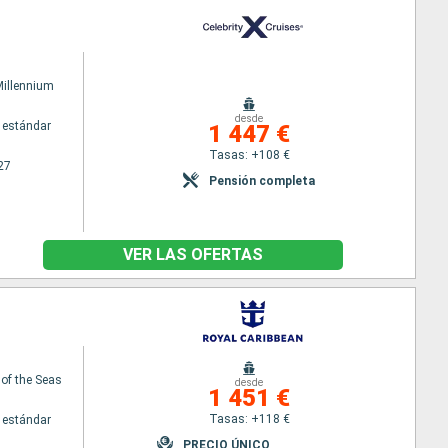
Millennium
desde
 estándar
1 447 €
Tasas: +108 €
27
Pensión completa
VER LAS OFERTAS
 of the Seas
desde
1 451 €
Tasas: +118 €
 estándar
PRECIO ÚNICO