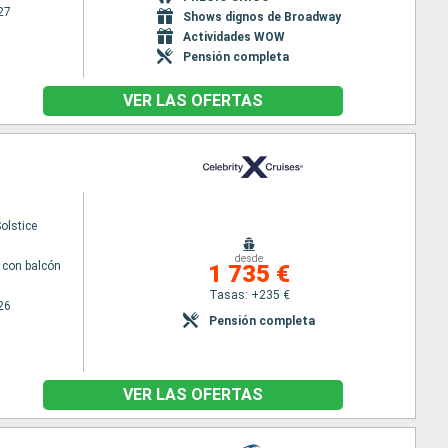
27
Shows dignos de Broadway
Actividades WOW
Pensión completa
VER LAS OFERTAS
Solstice
desde
con balcón
1 735 €
Tasas: +235 €
26
Pensión completa
VER LAS OFERTAS