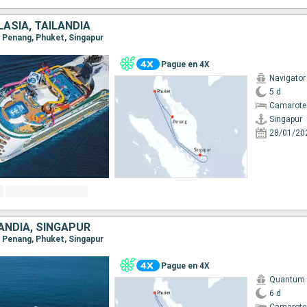
ASIA, TAILANDIA
r, Penang, Phuket, Singapur
Pague en 4X
Navigator
5 d
Camarote
Singapur
28/01/20
ANDIA, SINGAPUR
r, Penang, Phuket, Singapur
Pague en 4X
Quantum o
6 d