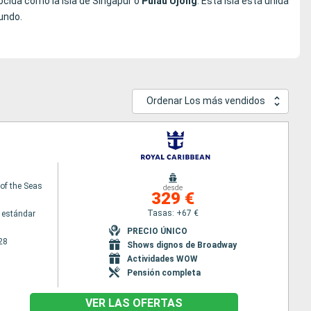
onocida como la isla de Singapur o
Pulau Ujong
. Esta isla está unida
undo.
Ordenar Los más vendidos
f the Seas
desde
329 €
Tasas: +67 €
 estándar
PRECIO ÚNICO
28
Shows dignos de Broadway
Actividades WOW
Pensión completa
VER LAS OFERTAS