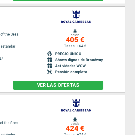
 of the Seas
desde
405 €
Tasas: +64 €
 estándar
PRECIO ÚNICO
27
Shows dignos de Broadway
Actividades WOW
Pensión completa
VER LAS OFERTAS
f the Seas
desde
424 €
Tasas: +74 €