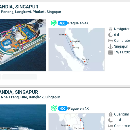
ANDIA, SINGAPUR
r, Penang, Langkawi, Phuket, Singapur
Pague en 4X
Navigator
6 d
Camarote
Singapur
19/11/20
ANDIA, SINGAPUR
r, Nha Trang, Hue, Bangkok, Singapur
Pague en 4X
Quantum o
11 d
Camarote