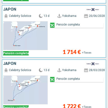
JAPÓN
Celebrity Solstice
13 d
Yokohama
20/06/2028
Pensión completa
1 714 €
+Tasas
Pensión completa
JAPÓN
Celebrity Solstice
13 d
Yokohama
28/03/2028
Pensión completa
1 722 €
+Tasas
Pensión completa