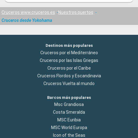
Cruceros www.cruceros.es
Nuestros puertos
Cruceros desde Yokohama
Destinos más populares
Cruceros por el Mediterráneo
Cruceros por las Islas Griegas
Cruceros por el Caribe
Cruceros Flordos y Escandinavia
Cruceros Vuelta al mundo
Barcos más populares
Msc Grandiosa
Costa Smeralda
MSC Euribia
MSC World Europa
Icon of the Seas