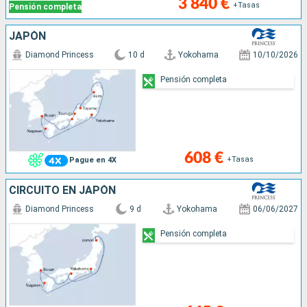
3 840 €
+Tasas
Pensión completa
JAPÓN
Diamond Princess
10 d
Yokohama
10/10/2026
Pensión completa
608 €
+Tasas
Pague en 4X
CIRCUITO EN JAPÓN
Diamond Princess
9 d
Yokohama
06/06/2027
Pensión completa