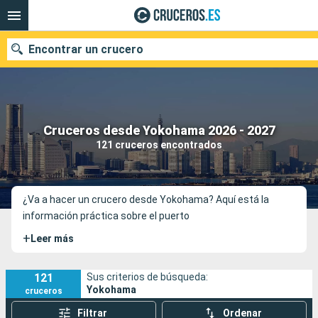
Encontrar un crucero
Nuestros destinos
Cruceros desde Yokohama 2026 - 2027
121 cruceros encontrados
Fecha de salida
Puertos
Compañías
¿Va a hacer un crucero desde Yokohama? Aquí está la
información práctica sobre el puerto
Buscar
+
Leer más
121
Sus criterios de búsqueda:
Yokohama
cruceros
Filtrar
Ordenar