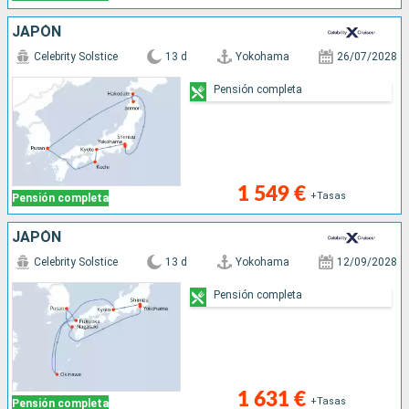
JAPÓN
Celebrity Solstice
13 d
Yokohama
26/07/2028
Pensión completa
1 549 €
+Tasas
Pensión completa
JAPÓN
Celebrity Solstice
13 d
Yokohama
12/09/2028
Pensión completa
1 631 €
+Tasas
Pensión completa