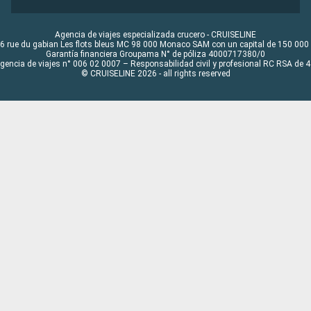
Agencia de viajes especializada crucero - CRUISELINE
6 rue du gabian Les flots bleus MC 98 000 Monaco SAM con un capital de 150 000
Garantía financiera Groupama N° de póliza 4000717380/0
Agencia de viajes n° 006 02 0007 – Responsabilidad civil y profesional RC RSA de
© CRUISELINE 2026 - all rights reserved