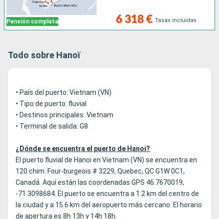
de la ciudad.
Durante tu
crucero
por
Asia
, la escala en Hanoï, te
6 318 €
Tasas incluidas
Pensión completa
descubrirá bellas mansiones de influencia francesa, como
el
Palacio del Gobernador General de Indochina
o la
Ópera
. Para los amantes de la arquitectura, el paseo por
Todo sobre Hanoï
Hanoï promete grandes descubrimientos. En el
barrio de
Ba Dinh
, los edificios de la sucursal del
Banco de Indochina
y la
Imprenta IDEO
figuran entre las visitas obligadas. Para
• País del puerto: Vietnam (VN)
saber más sobre los orígenes y la cultura de los
• Tipo de puerto: fluvial
vietnamitas, puedes visitar el
Museo de Etnología
y el
• Destinos principales: Vietnam
Templo de
la Literatura
. Si viajas con niños, el espectáculo
• Terminal de salida: G8
de marionetas acuáticas
Hoan Kiem
es una opción que no
deberías descartar.
¿Dónde se encuentra el puerto de Hanoi?
El puerto fluvial de Hanoi en Vietnam (VN) se encuentra en
¿Va a hacer un crucero desde Hanoi? Aquí está la
120 chim. Four-burgeois # 3229, Quebec, QC G1W 0C1,
información práctica sobre el puerto
Canadá. Aquí están las coordenadas GPS 46.7670019,
-71.3098684. El puerto se encuentra a 1.2 km del centro de
la ciudad y a 15.6 km del aeropuerto más cercano. El horario
de apertura es 8h 13h y 14h 18h.