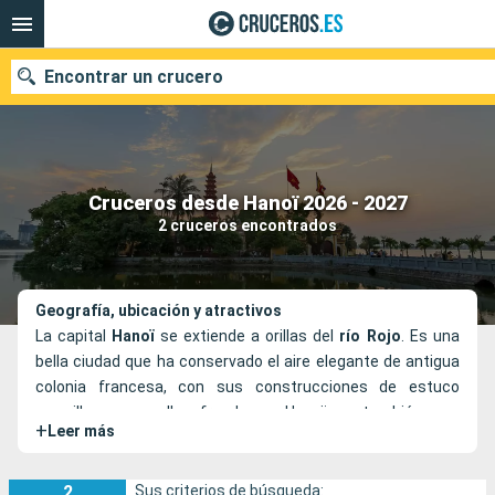
Encontrar un crucero
Nuestros destinos
Cruceros desde Hanoï 2026 - 2027
2 cruceros encontrados
Fecha de salida
Puertos
Compañías
Geografía, ubicación y atractivos
La capital
Hanoï
se extiende a orillas del
río Rojo
. Es una
Buscar
bella ciudad que ha conservado el aire elegante de antigua
colonia francesa, con sus construcciones de estuco
amarillo y sus calles frondosas. Hanoï es, también, una
+
Leer más
ciudad de lagos, lo que añade una atmósfera muy
agradable y particular a esta urbe.
Además de ser un país con una historia fascinante,
2
Sus criterios de búsqueda: