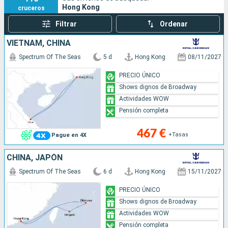
Hong Kong
cruceros
impresionantes y futuristas rascacielos, templos ocultos,
como el
Man Mo
y el
Wong Tai Sin
, bellísimos y
Filtrar
Ordenar
exuberantes parques, modernos centros comerciales y
VIETNAM, CHINA
tradicionales mercados.
Spectrum Of The Seas
5 d
Hong Kong
08/11/2027
PRECIO ÚNICO
Shows dignos de Broadway
Actividades WOW
Pensión completa
467 €
+Tasas
Pague en 4X
CHINA, JAPÓN
Spectrum Of The Seas
6 d
Hong Kong
15/11/2027
PRECIO ÚNICO
Shows dignos de Broadway
Actividades WOW
Pensión completa