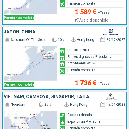
Pensión completa
1 589 €
+Tasas
Pensión completa
Vuelo disponible
JAPÓN, CHINA
Spectrum Of The Seas
10 d
Hong Kong
20/12/2027
PRECIO ÚNICO
Shows dignos de Broadway
Actividades WOW
Pensión completa
1 736 €
+Tasas
Pensión completa
VIETNAM, CAMBOYA, SINGAPUR, TAILANDIA, MALASIA, FILIPINAS, CHINA
Noordam
29 d
Hong Kong
16/01/2028
Cocina refinada
Experiencia Premium
Pensión completa