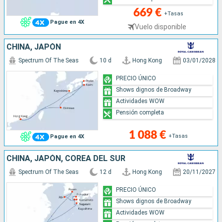
669 €
+Tasas
Pague en 4X
Vuelo disponible
CHINA, JAPÓN
Spectrum Of The Seas
10 d
Hong Kong
03/01/2028
PRECIO ÚNICO
Shows dignos de Broadway
Actividades WOW
Pensión completa
1 088 €
+Tasas
Pague en 4X
CHINA, JAPÓN, COREA DEL SUR
Spectrum Of The Seas
12 d
Hong Kong
20/11/2027
PRECIO ÚNICO
Shows dignos de Broadway
Actividades WOW