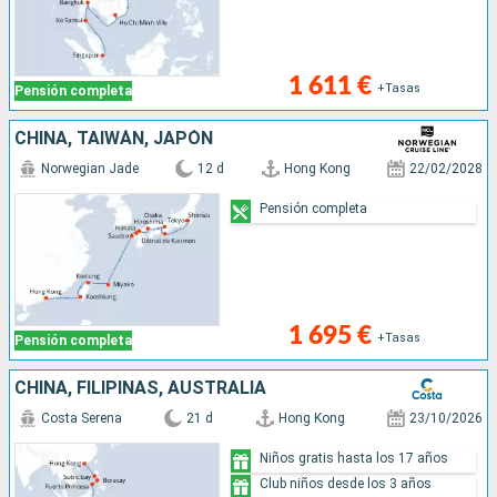
1 611 €
+Tasas
Pensión completa
CHINA, TAIWÁN, JAPÓN
Norwegian Jade
12 d
Hong Kong
22/02/2028
Pensión completa
1 695 €
+Tasas
Pensión completa
CHINA, FILIPINAS, AUSTRALIA
Costa Serena
21 d
Hong Kong
23/10/2026
Niños gratis hasta los 17 años
Club niños desde los 3 años