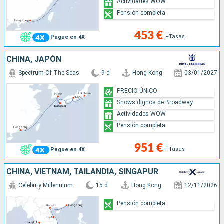
Actividades WOW
Pensión completa
453 €
+Tasas
Pague en 4X
CHINA, JAPÓN
Spectrum Of The Seas
9 d
Hong Kong
03/01/2027
PRECIO ÚNICO
Shows dignos de Broadway
Actividades WOW
Pensión completa
951 €
+Tasas
Pague en 4X
CHINA, VIETNAM, TAILANDIA, SINGAPUR
Celebrity Millennium
15 d
Hong Kong
12/11/2026
Pensión completa