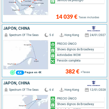
Servicio de prestigio
14 039 €
Tasas incluidas
JAPÓN, CHINA
Spectrum Of The Seas
5 d
Hong Kong
24/01/2027
PRECIO ÚNICO
Shows dignos de Broadway
Actividades WOW
Pensión completa
382 €
+Tasas
Pague en 4X
JAPÓN, CHINA
Spectrum Of The Seas
6 d
Hong Kong
12/01/2028
PRECIO ÚNICO
Shows dignos de Broadway