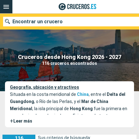
Encontrar un crucero
Nuestros destinos
Cruceros desde Hong Kong 2026 - 2027
116 cruceros encontrados
Fecha de salida
Puertos
Compañías
Geografía, ubicación y atractivos
Situada en la costa meridional de
China
, entre el
Delta del
Buscar
Guangdong
, o Río de las Perlas, y el
Mar de China
Meridional
, la isla principal de
Hong Kong
fue la primera en
ser colonizada por los ingleses. Existe, por lo tanto, un
+
Leer más
centro histórico en la ciudad pero, también, un gran distrito
económico. Hong Kong dispone de todo lo necesario para
sorprenderte y fascinarte, pues cuenta con
116
Sus criterios de búsqueda: