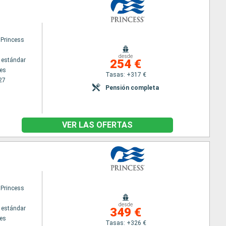
 Princess
desde
 estándar
254 €
es
Tasas: +317 €
27
Pensión completa
VER LAS OFERTAS
 Princess
desde
 estándar
349 €
es
Tasas: +326 €