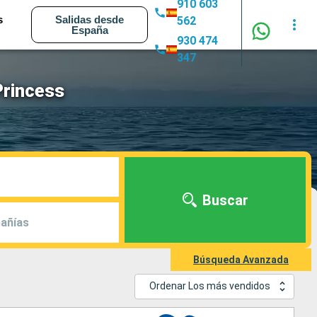
910 603
s
Salidas desde
562
España
930 474
347
Princess
Buscar
añías
Búsqueda Avanzada
Ordenar Los más vendidos