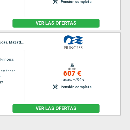
Pensión completa
VER LAS OFERTAS
Itinerario : Vancouver, San Francisco, Isla Santa Catalina US, San Diego, Los Angeles, Cabo san Lucas, Mazatlan, Puerto Vallarta, Los Angeles
 Princess
desde
 estándar
607 €
r
Tasas: +704 €
27
Pensión completa
VER LAS OFERTAS