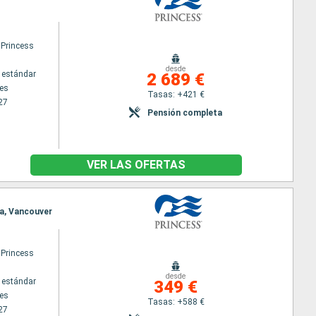
 Princess
desde
 estándar
2 689 €
es
Tasas: +421 €
27
Pensión completa
VER LAS OFERTAS
ia, Vancouver
 Princess
desde
 estándar
349 €
es
Tasas: +588 €
27