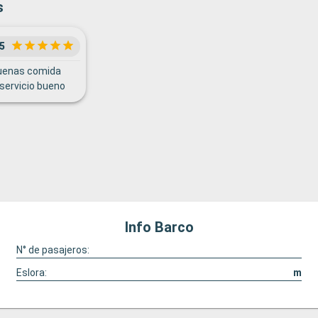
s
5
buenas comida
 servicio bueno
Info Barco
N° de pasajeros:
Eslora:
m