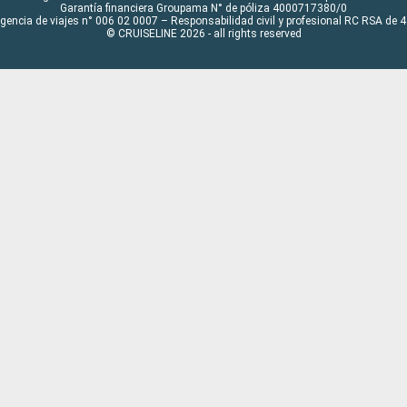
Garantía financiera Groupama N° de póliza 4000717380/0
Agencia de viajes n° 006 02 0007 – Responsabilidad civil y profesional RC RSA de
© CRUISELINE 2026 - all rights reserved