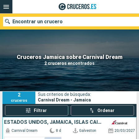
Encontrar un crucero
Nuestros destinos
Cruceros Jamaica sobre Carnival Dream
2 cruceros encontrados
Fecha de salida
Puertos
Compañías
2
Sus criterios de búsqueda:
Buscar
Carnival Dream - Jamaica
cruceros
Filtrar
Ordenar
ESTADOS UNIDOS, JAMAICA, ISLAS CAIMÁN, MÉXICO
Carnival Dream
8 d
Galveston
20/03/2027