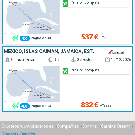
Pensión completa
537 €
+Tasas
Pague en 4X
MÉXICO, ISLAS CAIMÁN, JAMAICA, ESTADOS UNIDOS
Carnival Dream
9 d
Galveston
19/12/2026
Pensión completa
832 €
+Tasas
Pague en 4X
Cruceros www.cruceros.es
Compañías
Carnival
Carnival Dream
Cruceros Jamaica