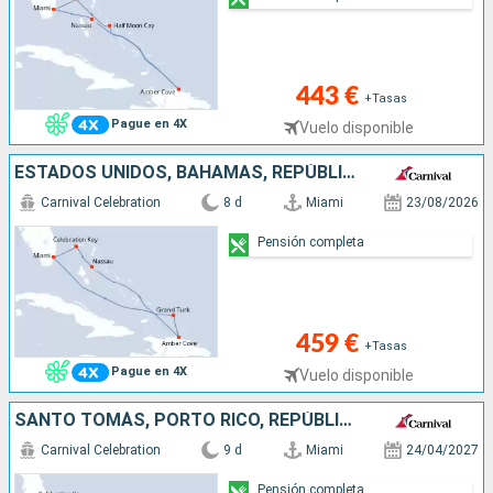
443 €
+Tasas
Pague en 4X
Vuelo disponible
ESTADOS UNIDOS, BAHAMAS, REPÚBLICA DOMINICANA, ISLAS TURCAS Y CAICOS
Carnival Celebration
8 d
Miami
23/08/2026
Pensión completa
459 €
+Tasas
Pague en 4X
Vuelo disponible
SANTO TOMÁS, PORTO RICO, REPÚBLICA DOMINICANA, BAHAMAS, ESTADOS UNIDOS
Carnival Celebration
9 d
Miami
24/04/2027
Pensión completa