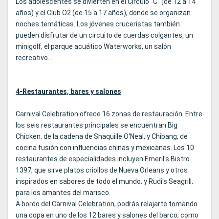
Los adolescentes se divierten en el Círculo "C" (de 12 a 14
años) y el Club O2 (de 15 a 17 años), donde se organizan
noches temáticas. Los jóvenes cruceristas también
pueden disfrutar de un circuito de cuerdas colgantes, un
minigolf, el parque acuático Waterworks, un salón
recreativo...
4-Restaurantes, bares y salones
Carnival Celebration ofrece 16 zonas de restauración. Entre
los seis restaurantes principales se encuentran Big
Chicken, de la cadena de Shaquille O'Neal, y Chibang, de
cocina fusión con influencias chinas y mexicanas. Los 10
restaurantes de especialidades incluyen Emeril's Bistro
1397, que sirve platos criollos de Nueva Orleans y otros
inspirados en sabores de todo el mundo, y Rudi's Seagrill,
para los amantes del marisco.
A bordo del Carnival Celebration, podrás relajarte tomando
una copa en uno de los 12 bares y salones del barco, como