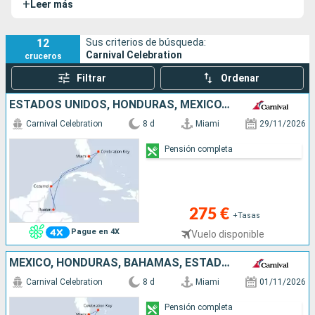
+
Leer más
12
Sus criterios de búsqueda:
Carnival Celebration
cruceros
Filtrar
Ordenar
ESTADOS UNIDOS, HONDURAS, MÉXICO, BAHAMAS
Carnival Celebration
8 d
Miami
29/11/2026
Pensión completa
275 €
+Tasas
Pague en 4X
Vuelo disponible
MÉXICO, HONDURAS, BAHAMAS, ESTADOS UNIDOS
Carnival Celebration
8 d
Miami
01/11/2026
Pensión completa