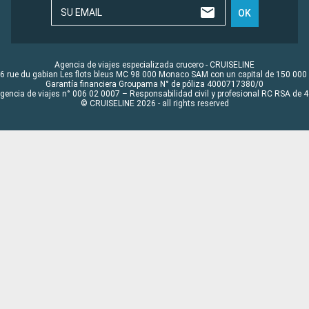
SU EMAIL
OK
Agencia de viajes especializada crucero - CRUISELINE
6 rue du gabian Les flots bleus MC 98 000 Monaco SAM con un capital de 150 000
Garantía financiera Groupama N° de póliza 4000717380/0
Agencia de viajes n° 006 02 0007 – Responsabilidad civil y profesional RC RSA de
© CRUISELINE 2026 - all rights reserved