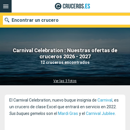
Encontrar un crucero
Carnival Celebration : Nuestras ofertas de
Nuestros destinos
cruceros 2026 - 2027
12 cruceros encontrados
Fecha de salida
Puertos
Compañías
Ver las 3 fotos
Buscar
El Carnival Celebration, nuevo buque insignia de
Carnival
, es
un crucero de clase Excel que entrará en servicio en 2022.
Sus buques gemelos
son el
Mardi Gras
y el
Carnival Jubilee
.