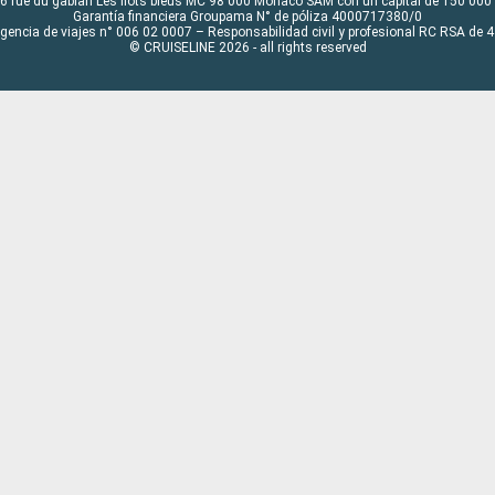
6 rue du gabian Les flots bleus MC 98 000 Monaco SAM con un capital de 150 000
Garantía financiera Groupama N° de póliza 4000717380/0
Agencia de viajes n° 006 02 0007 – Responsabilidad civil y profesional RC RSA de
© CRUISELINE 2026 - all rights reserved