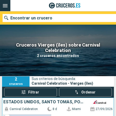
Encontrar un crucero
Cruceros Vierges (îles) sobre Carnival
Nuestros destinos
Celebration
2 cruceros encontrados
Fecha de salida
Puertos
Compañías
2
Sus criterios de búsqueda:
Buscar
Carnival Celebration - Vierges (îles)
cruceros
Filtrar
Ordenar
ESTADOS UNIDOS, SANTO TOMÁS, PORTO RICO, BAHAMAS
Carnival Celebration
8 d
Miami
27/09/2026