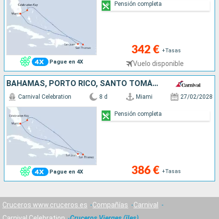
Pensión completa
342 €
+Tasas
Pague en 4X
Vuelo disponible
BAHAMAS, PORTO RICO, SANTO TOMÁS, ESTADOS UNIDOS
Carnival Celebration
8 d
Miami
27/02/2028
Pensión completa
386 €
+Tasas
Pague en 4X
Cruceros www.cruceros.es
Compañías
Carnival
Carnival Celebration
Cruceros Vierges (îles)