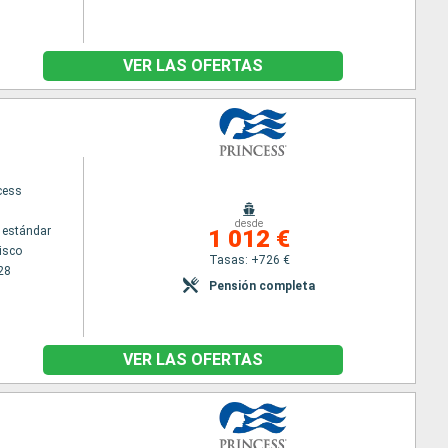
VER LAS OFERTAS
cess
desde
 estándar
1 012 €
isco
Tasas: +726 €
28
Pensión completa
VER LAS OFERTAS