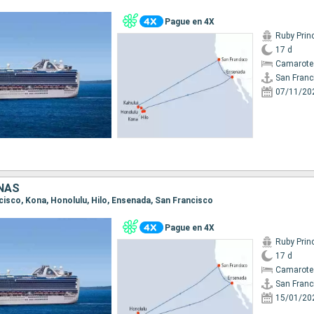
Pague en 4X
Ruby Prin
17 d
Camarote 
San Franc
07/11/20
NAS
ncisco, Kona, Honolulu, Hilo, Ensenada, San Francisco
Pague en 4X
Ruby Prin
17 d
Camarote
San Franc
15/01/20