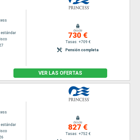
cess
desde
 estándar
730 €
isco
Tasas: +709 €
27
Pensión completa
VER LAS OFERTAS
cess
desde
 estándar
827 €
isco
Tasas: +752 €
26