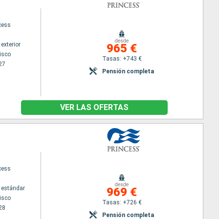
cess
desde
exterior
965 €
isco
Tasas: +743 €
27
Pensión completa
VER LAS OFERTAS
cess
desde
 estándar
969 €
isco
Tasas: +726 €
28
Pensión completa