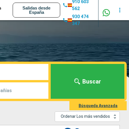
910 603
s
Salidas desde
562
España
930 474
347
Buscar
añías
Búsqueda Avanzada
Ordenar Los más vendidos