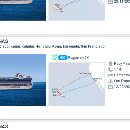
28/11/20
NAS
ncisco, Kauai, Kahului, Honolulu, Kona, Ensenada, San Francisco
Pague en 4X
Ruby Prin
17 d
Camarote
San Franc
12/02/20
NAS