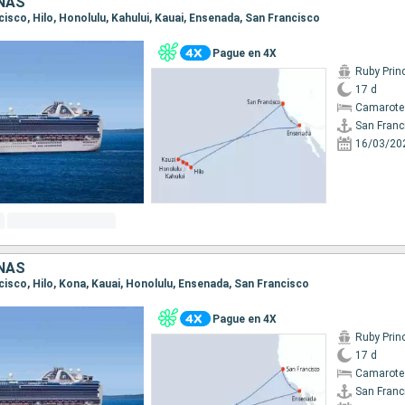
NAS
ncisco, Hilo, Honolulu, Kahului, Kauai, Ensenada, San Francisco
Pague en 4X
Ruby Prin
17 d
Camarote
San Franc
16/03/20
NAS
ncisco, Hilo, Kona, Kauai, Honolulu, Ensenada, San Francisco
Pague en 4X
Ruby Prin
17 d
Camarote
San Franc