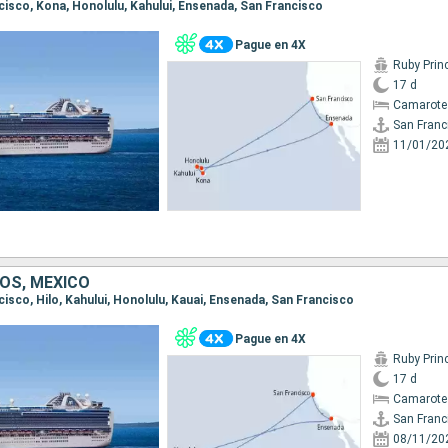
ncisco, Kona, Honolulu, Kahului, Ensenada, San Francisco
Pague en 4X
Ruby Prin
17 d
Camarote
San Franc
11/01/20
OS, MÉXICO
ncisco, Hilo, Kahului, Honolulu, Kauai, Ensenada, San Francisco
Pague en 4X
Ruby Prin
17 d
Camarote
San Franc
08/11/20