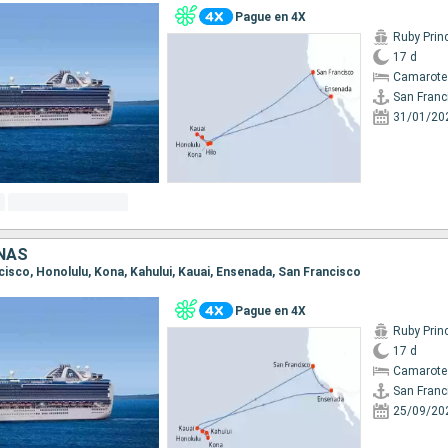
Pague en 4X
Ruby Prin
17 d
Camarote
San Franc
31/01/20
NAS
ncisco, Honolulu, Kona, Kahului, Kauai, Ensenada, San Francisco
Pague en 4X
Ruby Prin
17 d
Camarote
San Franc
25/09/20