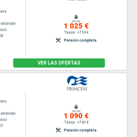
cess
desde
 estándar
1 025 €
isco
Tasas: +734 €
28
Pensión completa
VER LAS OFERTAS
cess
desde
 estándar
1 090 €
isco
Tasas: +743 €
27
Pensión completa