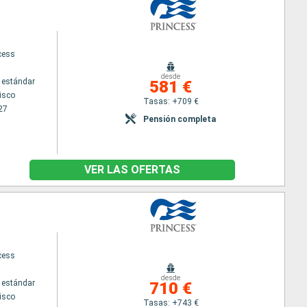
cess
desde
 estándar
581 €
isco
Tasas: +709 €
27
Pensión completa
VER LAS OFERTAS
cess
desde
 estándar
710 €
isco
Tasas: +743 €