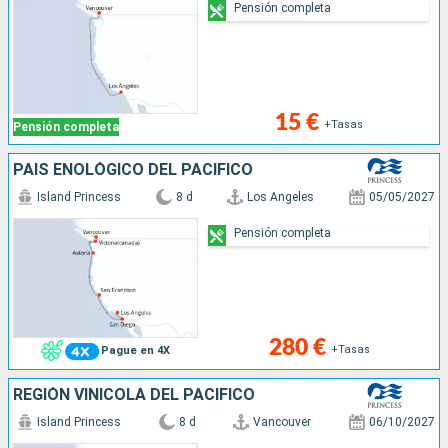
Pensión completa
15 €
+Tasas
Pensión completa
PAÍS ENOLÓGICO DEL PACÍFICO
Island Princess
8 d
Los Angeles
05/05/2027
Pensión completa
280 €
+Tasas
Pague en 4X
REGIÓN VINÍCOLA DEL PACÍFICO
Island Princess
8 d
Vancouver
06/10/2027