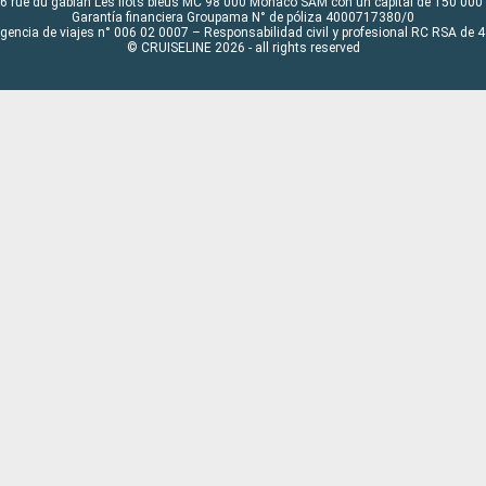
6 rue du gabian Les flots bleus MC 98 000 Monaco SAM con un capital de 150 000
Garantía financiera Groupama N° de póliza 4000717380/0
Agencia de viajes n° 006 02 0007 – Responsabilidad civil y profesional RC RSA de
© CRUISELINE 2026 - all rights reserved