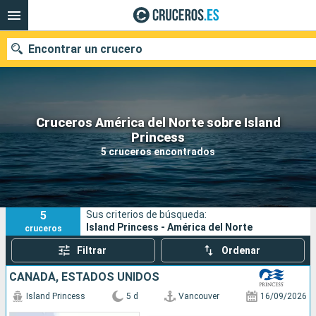
Encontrar un crucero
Cruceros América del Norte sobre Island
Nuestros destinos
Princess
5 cruceros encontrados
Fecha de salida
Puertos
Compañías
5
Sus criterios de búsqueda:
Buscar
Island Princess - América del Norte
cruceros
Filtrar
Ordenar
CANADÁ, ESTADOS UNIDOS
Island Princess
5 d
Vancouver
16/09/2026