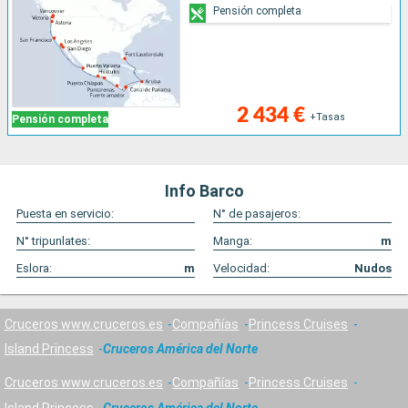
Pensión completa
2 434 €
+Tasas
Pensión completa
Info Barco
Puesta en servicio:
N° de pasajeros:
N° tripunlates:
Manga:
m
Eslora:
m
Velocidad:
Nudos
Cruceros www.cruceros.es
Compañías
Princess Cruises
Island Princess
Cruceros América del Norte
Cruceros www.cruceros.es
Compañías
Princess Cruises
Island Princess
Cruceros América del Norte