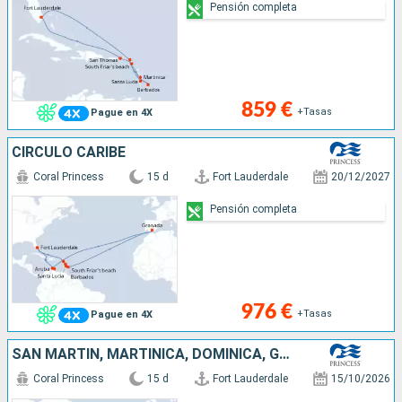
Pensión completa
859 €
+Tasas
Pague en 4X
CÍRCULO CARIBE
Coral Princess
15 d
Fort Lauderdale
20/12/2027
Pensión completa
976 €
+Tasas
Pague en 4X
SAN MARTÍN, MARTINICA, DOMINICA, GRENADA, CUBA, ARUBA, ESTADOS UNIDOS
Coral Princess
15 d
Fort Lauderdale
15/10/2026