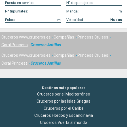
Puesta en servicio:
N° de pasajeros:
N° tripunlates:
Manga:
m
Eslora:
m
Velocidad:
Nudos
Cruceros www.cruceros.es
Compañías
Princess Cruises
Coral Princess
Cruceros Antillas
Cruceros www.cruceros.es
Compañías
Princess Cruises
Coral Princess
Cruceros Antillas
Destinos más populares
Cruceros por el Mediterráneo
Cruceros por las Islas Griegas
Cruceros por el Caribe
Cruceros Flordos y Escandinavia
Cruceros Vuelta al mundo