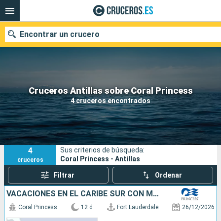
Encontrar un crucero
Nuestros destinos
Cruceros Antillas sobre Coral Princess
4 cruceros encontrados
Fecha de salida
Puertos
Compañías
4
Sus criterios de búsqueda:
Buscar
Coral Princess - Antillas
cruceros
Filtrar
Ordenar
VACACIONES EN EL CARIBE SUR CON MARTINIC
Coral Princess
12 d
Fort Lauderdale
26/12/2026