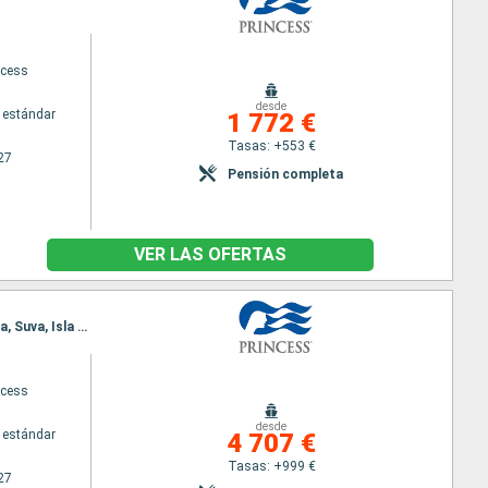
ncess
desde
 estándar
1 772 €
Tasas: +553 €
27
Pensión completa
VER LAS OFERTAS
Itinerario : Sidney, Hobart, Port Arthur, Melbourne, Sidney, Nouméa, Lifou, Mystery Island, Lautoka, Suva, Isla Dravuni, Sidney, Bay of islands, Tauranga, Auckland, Napier, Wellington, Christchurch, Dunedin, Fjordland, Sidney
ncess
desde
 estándar
4 707 €
Tasas: +999 €
27