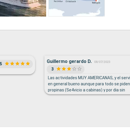
Guillermo gerardo D.
08/07/2023
5
3
Las actividades MUY AMERICANAS, y el servi
en general bueno aunque para todo se piden
propinas (Se4vicio a cabinas) y por dia sin
importar la calidad del servicio. El sistema n
favorece el esmero de la tripulacion.