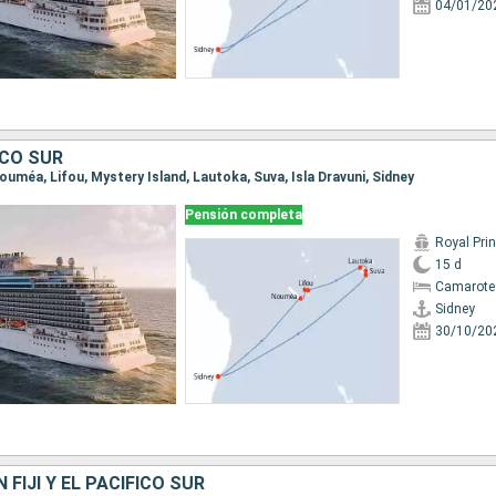
04/01/20
FICO SUR
 Nouméa, Lifou, Mystery Island, Lautoka, Suva, Isla Dravuni, Sidney
Pensión completa
Royal Pri
15 d
Camarote
Sidney
30/10/20
 FIJI Y EL PACÍFICO SUR