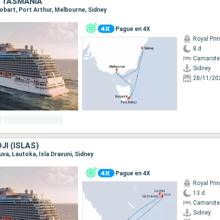
 TASMANIA
 Hobart, Port Arthur, Melbourne, Sidney
Pague en 4X
Royal Pri
8 d
Camarote
Sidney
28/11/20
JI (ISLAS)
Suva, Lautoka, Isla Dravuni, Sidney
Pague en 4X
Royal Pri
13 d
Camarote 
Sidney