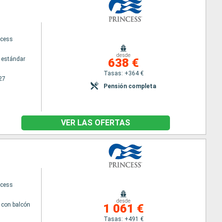
ncess
desde
 estándar
638 €
Tasas: +364 €
27
Pensión completa
VER LAS OFERTAS
ncess
desde
con balcón
1 061 €
Tasas: +491 €