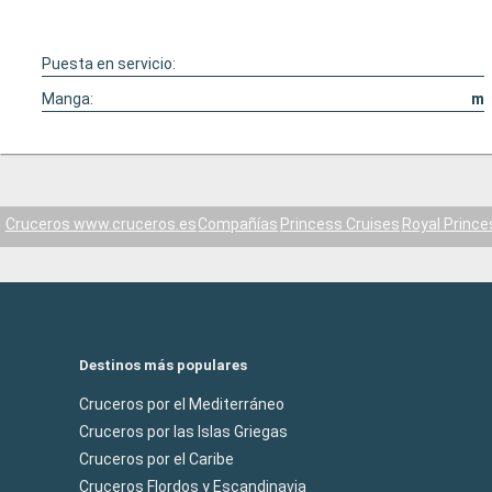
Puesta en servicio:
Manga:
m
Cruceros www.cruceros.es
Compañías
Princess Cruises
Royal Prince
Destinos más populares
Cruceros por el Mediterráneo
Cruceros por las Islas Griegas
Cruceros por el Caribe
Cruceros Flordos y Escandinavia