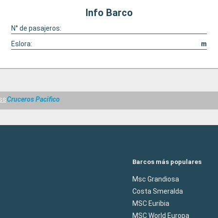
Info Barco
N° de pasajeros:
Eslora:
m
ss
Cruceros Pacifico
Barcos más populares
Msc Grandiosa
Costa Smeralda
MSC Euribia
MSC World Europa