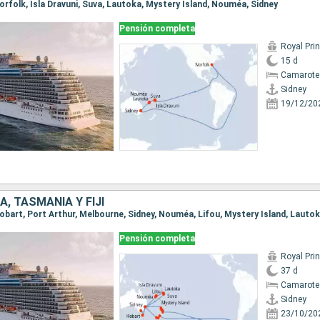
 Norfolk, Isla Dravuni, Suva, Lautoka, Mystery Island, Nouméa, Sidney
Pensión completa
Royal Pri
15 d
Camarote
Sidney
19/12/20
, TASMANIA Y FIJI
Pensión completa
Royal Pri
37 d
Camarote
Sidney
23/10/20