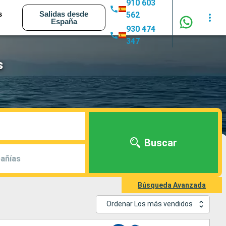
910 603
s
Salidas desde
562
España
930 474
347
s
Buscar
añías
Búsqueda Avanzada
Ordenar Los más vendidos