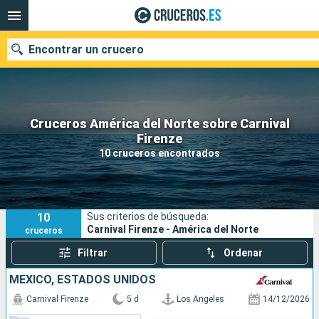
Encontrar un crucero
Cruceros América del Norte sobre Carnival
Nuestros destinos
Firenze
10 cruceros encontrados
Fecha de salida
Puertos
Compañías
10
Sus criterios de búsqueda:
Buscar
Carnival Firenze - América del Norte
cruceros
Filtrar
Ordenar
MÉXICO, ESTADOS UNIDOS
Carnival Firenze
5 d
Los Angeles
14/12/2026