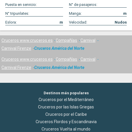
Puesta en servicio:
N° de pasajeros:
N° tripunlates:
Manga:
m
Eslora:
m
Velocidad:
Nudos
Cruceros www.cruceros.es
Compañías
Carnival
Carnival Firenze
Cruceros América del Norte
Cruceros www.cruceros.es
Compañías
Carnival
Carnival Firenze
Cruceros América del Norte
Destinos más populares
Cruceros por el Mediterráneo
Cruceros por las Islas Griegas
Cruceros por el Caribe
Cruceros Flordos y Escandinavia
Cruceros Vuelta al mundo