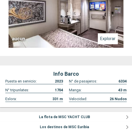
aucun
Explorar
Info Barco
Puesta en servicio:
2023
N° de pasajeros:
6334
N° tripunlates:
1704
Manga:
43
m
Eslora:
331
m
Velocidad:
26
Nudos
La flota de MSC YACHT CLUB
Los destinos de MSC Euribia