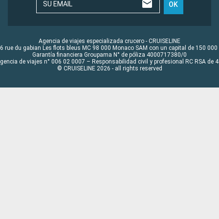
SU EMAIL
OK
Agencia de viajes especializada crucero - CRUISELINE
6 rue du gabian Les flots bleus MC 98 000 Monaco SAM con un capital de 150 000
Garantía financiera Groupama N° de póliza 4000717380/0
Agencia de viajes n° 006 02 0007 – Responsabilidad civil y profesional RC RSA de
© CRUISELINE 2026 - all rights reserved