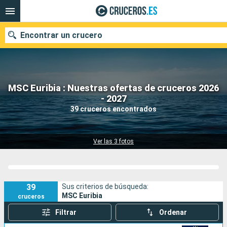
Encontrar un crucero
MSC Euribia : Nuestras ofertas de cruceros 2026
Nuestros destinos
- 2027
39 cruceros encontrados
Fecha de salida
Puertos
Compañías
Ver las 3 fotos
Buscar
39
Sus criterios de búsqueda:
MSC Euribia
cruceros
Filtrar
Ordenar