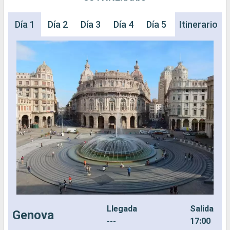
Día 1
Día 2
Día 3
Día 4
Día 5
Día 6
Itinerario
Día 
Llegada
Salida
Genova
---
17:00