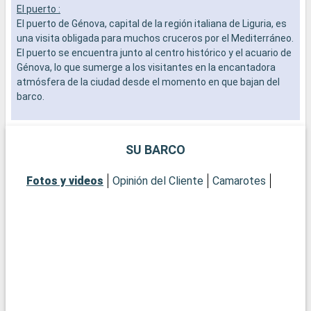
El puerto :
E
El puerto de Génova, capital de la región italiana de Liguria, es
E
una visita obligada para muchos cruceros por el Mediterráneo.
s
El puerto se encuentra junto al centro histórico y el acuario de
c
Génova, lo que sumerge a los visitantes en la encantadora
y
atmósfera de la ciudad desde el momento en que bajan del
L
barco.
i
b
Qué visitar en Génova
Pasear por los Carrugi, las típicas callejuelas que conducen a
Q
SU BARCO
la magnífica Via Garibaldi, bordeada de palacios de los siglos
N
XVI y XVII que atestiguan la prosperidad de la ciudad en
f
Fotos y videos
Opinión del Cliente
Camarotes
tiempos de la República de Génova. La Catedral de San
g
Lorenzo, con su armoniosa mezcla de estilos románico y
d
gótico, es una joya que no debe perderse. El Palacio Ducal y el
a
Museo de Génova son ventanas abiertas al arte y la historia
S
genoveses, mientras que el Acuario de Génova invita a
R
visitantes de todas las edades a una cautivadora aventura
n
marina.
u
N
Qué visitar en la zona
a