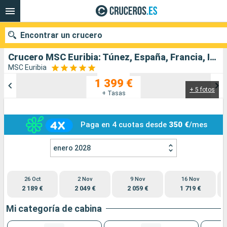
Encontrar un crucero
Crucero MSC Euribia: Túnez, España, Francia, Italia salida desde Genova
MSC Euribia
1 399 €
+ 5 fotos
Nuestros destinos
+ Tasas
Fecha de salida
Paga en 4 cuotas desde
350 €
/mes
Puertos
Compañías
enero 2028
Buscar
26 Oct
2 Nov
9 Nov
16 Nov
2 189 €
2 049 €
2 059 €
1 719 €
Mi categoría de cabina