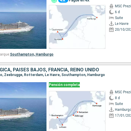
Pague en 4X
MSC Prez
6 d
Suite
Le Havre
20/10/20
arque:
Southampton,
Hamburgo
GICA, PAISES BAJOS, FRANCIA, REINO UNIDO
rgo, Zeebrugge, Rotterdam, Le Havre, Southampton, Hamburgo
Pensión completa
MSC Prez
8 d
Suite
Hamburg
17/01/20