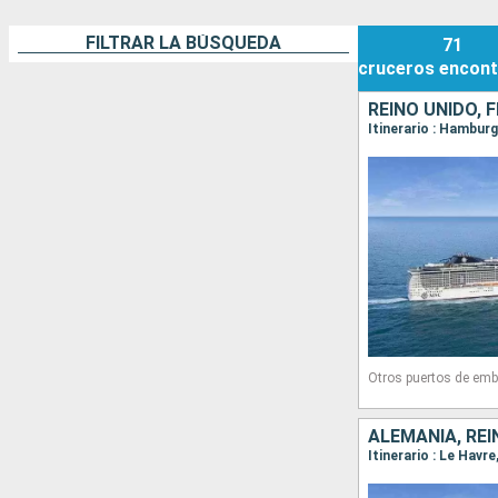
FILTRAR LA BÚSQUEDA
71
cruceros
encont
REINO UNIDO, 
Itinerario : Hambu
Otros puertos de emb
ALEMANIA, REI
Itinerario : Le Hav