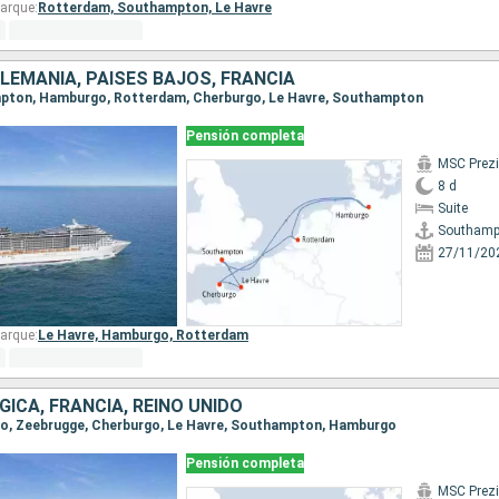
arque:
Rotterdam,
Southampton,
Le Havre
ALEMANIA, PAISES BAJOS, FRANCIA
ampton, Hamburgo, Rotterdam, Cherburgo, Le Havre, Southampton
Pensión completa
MSC Prez
8 d
Suite
Southamp
27/11/20
arque:
Le Havre,
Hamburgo,
Rotterdam
GICA, FRANCIA, REINO UNIDO
rgo, Zeebrugge, Cherburgo, Le Havre, Southampton, Hamburgo
Pensión completa
MSC Prez