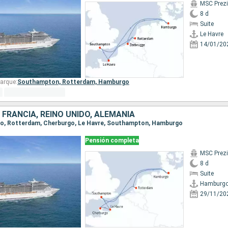
MSC Prez
8 d
Suite
Le Havre
14/01/20
arque:
Southampton,
Rotterdam,
Hamburgo
 FRANCIA, REINO UNIDO, ALEMANIA
rgo, Rotterdam, Cherburgo, Le Havre, Southampton, Hamburgo
Pensión completa
MSC Prez
8 d
Suite
Hamburg
29/11/20