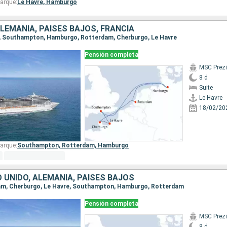
arque:
Le Havre,
Hamburgo
ALEMANIA, PAISES BAJOS, FRANCIA
re, Southampton, Hamburgo, Rotterdam, Cherburgo, Le Havre
Pensión completa
MSC Prez
8 d
Suite
Le Havre
18/02/20
arque:
Southampton,
Rotterdam,
Hamburgo
O UNIDO, ALEMANIA, PAISES BAJOS
rdam, Cherburgo, Le Havre, Southampton, Hamburgo, Rotterdam
Pensión completa
MSC Prez
8 d