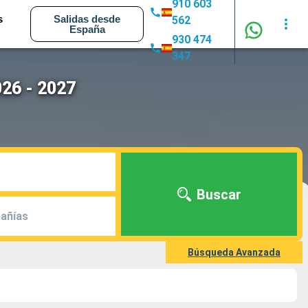
910 603
s
Salidas desde
562
España
930 474
347
026 - 2027
Buscar
añías
Búsqueda Avanzada