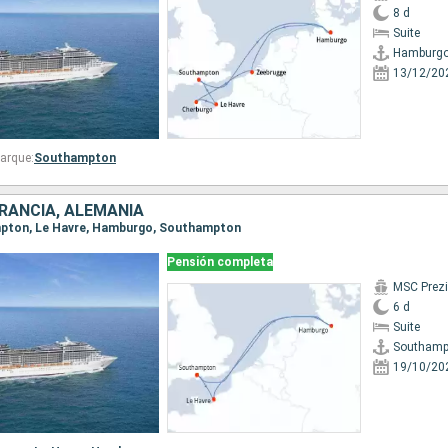
8 d
Suite
Hamburg
13/12/20
arque:
Southampton
FRANCIA, ALEMANIA
ampton, Le Havre, Hamburgo, Southampton
Pensión completa
MSC Prez
6 d
Suite
Southamp
19/10/20