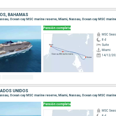
DOS, BAHAMAS
Pensión completa
MSC Seas
8 d
Suite
Miami
14/12/20
TADOS UNIDOS
Pensión completa
MSC Seas
8 d