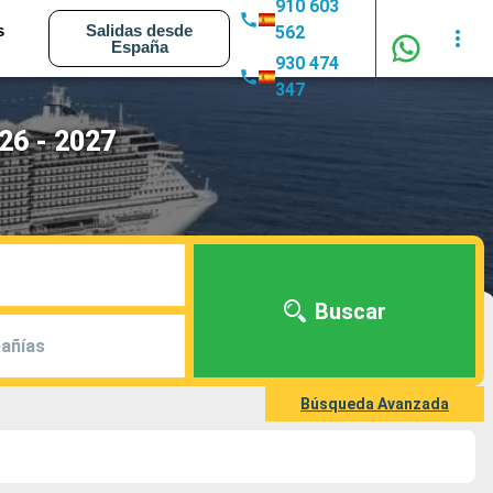
910 603
s
Salidas desde
562
España
930 474
347
26 - 2027
Buscar
añías
Búsqueda Avanzada