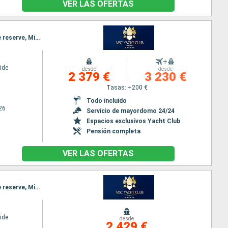
VER LAS OFERTAS
Itinerario : Miami, Nassau, Ocean cay MSC marine reserve, Miami, Nassau, Ocean cay MSC marine reserve, Miami
+
ide
desde
desde
2 379 €
3 230 €
Tasas: +200 €
Todo incluido
26
Servicio de mayordomo 24/24
Espacios exclusivos Yacht Club
Pensión completa
VER LAS OFERTAS
Itinerario : Miami, Nassau, Ocean cay MSC marine reserve, Miami, Nassau, Ocean cay MSC marine reserve, Miami
ide
desde
2 429 €