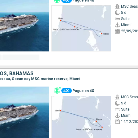
Pague en 4X
MSC Seas
5 d
Suite
Miami
25/09/20
DOS, BAHAMAS
 Nassau, Ocean cay MSC marine reserve, Miami
Pague en 4X
MSC Seas
5 d
Suite
Miami
14/12/20