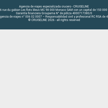
Agencia de viajes especializada crucero - CRUISELINE
6 rue du gabian Les flots bleus MC 98 000 Monaco SAM con un capital de 150 000
Garantía financiera Groupama N° de póliza 4000717380/0
Agencia de viajes n° 006 02 0007 – Responsabilidad civil y profesional RC RSA de
© CRUISELINE 2026 - all rights reserved