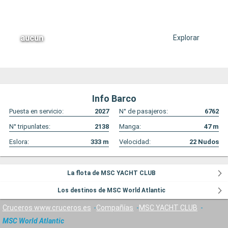
aucun
Explorar
Info Barco
Puesta en servicio:
2027
N° de pasajeros:
6762
N° tripunlates:
2138
Manga:
47
m
Eslora:
333
m
Velocidad:
22
Nudos
La flota de MSC YACHT CLUB
Los destinos de MSC World Atlantic
Cruceros www.cruceros.es
Compañías
MSC YACHT CLUB
MSC World Atlantic