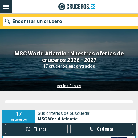
Encontrar un crucero
MSC World Atlantic : Nuestras ofertas de
Nuestros destinos
cruceros 2026 - 2027
17 cruceros encontrados
Fecha de salida
Puertos
Compañías
Ver las 3 fotos
Buscar
17
Sus criterios de búsqueda:
MSC World Atlantic
cruceros
Filtrar
Ordenar