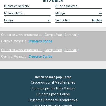
Info Barco
Puesta en servicio:
N° de pasajeros:
N° tripunlates:
Manga:
m
Eslora:
m
Velocidad:
Nudos
Cruceros www.cruceros.es
Compañías
Carnival
Carnival Venezia
Cruceros Caribe
Cruceros www.cruceros.es
Compañías
Carnival
Carnival Venezia
Cruceros Caribe
Destinos más populares
Cruceros por el Mediterráneo
Cruceros por las Islas Griegas
Cruceros por el Caribe
Cruceros Flordos y Escandinavia