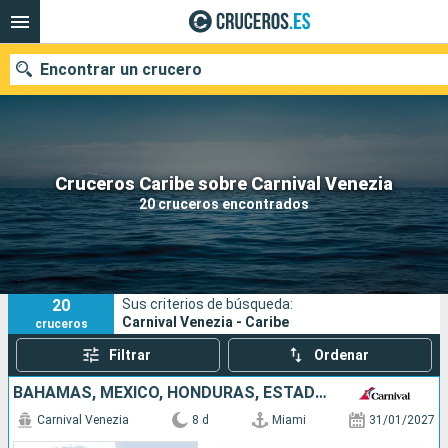
Encontrar un crucero
Nuestros destinos
Cruceros Caribe sobre Carnival Venezia
20 cruceros encontrados
Fecha de salida
Puertos
Compañías
20
Sus criterios de búsqueda:
Buscar
Carnival Venezia - Caribe
cruceros
Filtrar
Ordenar
BAHAMAS, MÉXICO, HONDURAS, ESTADOS UNIDOS
Carnival Venezia
8 d
Miami
31/01/2027