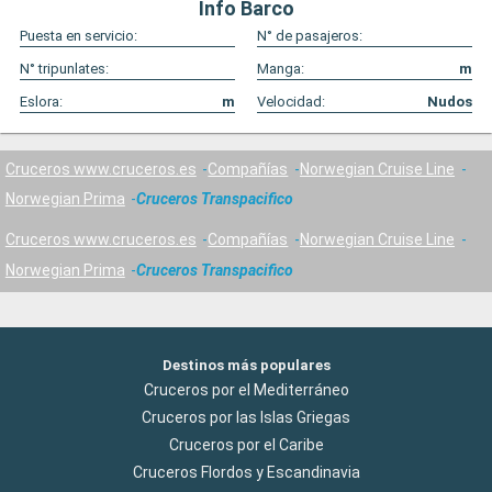
Info Barco
Puesta en servicio:
N° de pasajeros:
N° tripunlates:
Manga:
m
Eslora:
m
Velocidad:
Nudos
Cruceros www.cruceros.es
Compañías
Norwegian Cruise Line
Norwegian Prima
Cruceros Transpacifico
Cruceros www.cruceros.es
Compañías
Norwegian Cruise Line
Norwegian Prima
Cruceros Transpacifico
Destinos más populares
Cruceros por el Mediterráneo
Cruceros por las Islas Griegas
Cruceros por el Caribe
Cruceros Flordos y Escandinavia