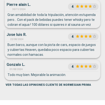
Pierre alain L.
4
30/11/2024
Gran amabilidad de toda la tripulación, atención estupenda
pero… Con el pack de bebidas puedes tener whisky pero te
cobran el agua ! 100 dólares si quieres ir al sauna un vez
aunque sea diez minutos. Todos los vestuarios de la
Jose luis R.
piscina cerrados, por lo cual tienes que volver mojado a
4
través de los restaurantes. Al tener muchas cabinas sin
22/08/2024
ventanas, sus ocupantes reservan con toallas y ropa todos
Buen barco, aunque con la pista de cars,.espacio de.juegos
los asientos y canapés de zonas comunes. Ruido continuo
y cubiertas Heaven, quedaba poco espacio para cubiertas
de craqueo de las ventanas balcón lo que no te deja dormir
normales con hamacas.
ni con tapones. Comida buena pero repetitiva.
Gonzalo L.
4
01/08/2024
Todo muy bien. Mejorable la animación.
VER TODAS LAS OPINIONES CLIENTE DE NORWEGIAN PRIMA