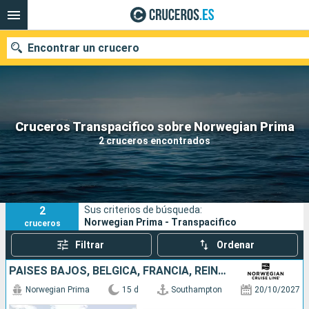
Encontrar un crucero
Nuestros destinos
Cruceros Transpacifico sobre Norwegian Prima
2 cruceros encontrados
Fecha de salida
Puertos
Compañías
2
Sus criterios de búsqueda:
Buscar
Norwegian Prima - Transpacifico
cruceros
Filtrar
Ordenar
PAISES BAJOS, BÉLGICA, FRANCIA, REINO UNIDO, IRLANDA, CANADÁ, ESTADOS UNIDOS
Norwegian Prima
15 d
Southampton
20/10/2027