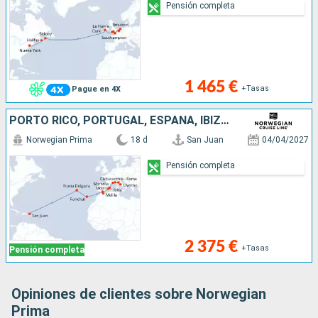
Pensión completa
1 465 €
+Tasas
Pague en 4X
PORTO RICO, PORTUGAL, ESPAÑA, IBIZA, MALLORCA, FRANCIA, ITALIA
Norwegian Prima
18 d
San Juan
04/04/2027
Pensión completa
2 375 €
+Tasas
Pensión completa
Opiniones de clientes sobre Norwegian
Prima