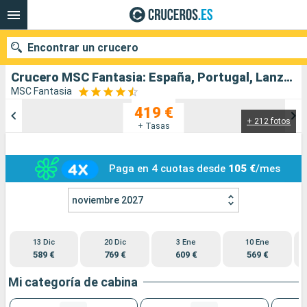
Encontrar un crucero
Crucero MSC Fantasia: España, Portugal, Lanzarote, Mallorca, Tenerife salida desde Santa Cruz de Tenerife
MSC Fantasia
419 €
+ 212 fotos
Nuestros destinos
+ Tasas
Fecha de salida
Paga en 4 cuotas desde
105 €
/mes
Puertos
Compañías
noviembre 2027
Buscar
13 Dic
20 Dic
3 Ene
10 Ene
589 €
769 €
609 €
569 €
Mi categoría de cabina