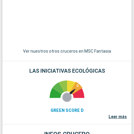
f
t
o
d
u
s
Ver nuestros otros cruceros en MSC Fantasia
LAS INICIATIVAS ECOLÓGICAS
GREEN SCORE D
Leer más