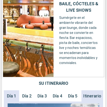
BAILE, CÓCTELES &
LIVE SHOWS
Sumérgete en el
ambiente vibrante del
gran lounge, donde cada
noche se convierte en
fiesta. Bar espacioso,
pista de baile, conciertos
live y noches temáticas
se encadenan para
momentos inolvidables y
conviviales.
SU ITINERARIO
Día 1
Día 2
Día 3
Día 4
Día 5
Día 6
Itinerario
Día 