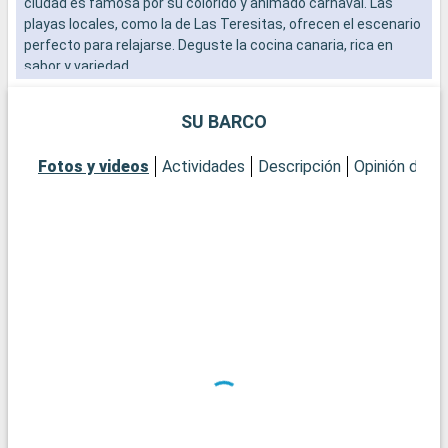
ciudad es famosa por su colorido y animado carnaval. Las
c
playas locales, como la de Las Teresitas, ofrecen el escenario
a
perfecto para relajarse. Deguste la cocina canaria, rica en
m
sabor y variedad.
y
d
SU BARCO
¿
P
Fotos y videos
Actividades
Descripción
Opinión del C
e
c
c
p
C
U
c
v
Q
E
a
e
n