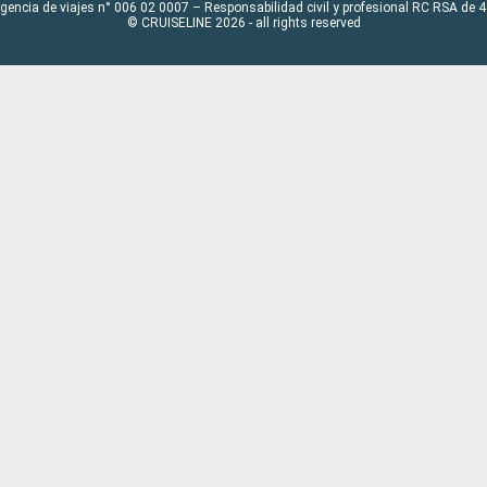
Agencia de viajes n° 006 02 0007 – Responsabilidad civil y profesional RC RSA de
© CRUISELINE 2026 - all rights reserved