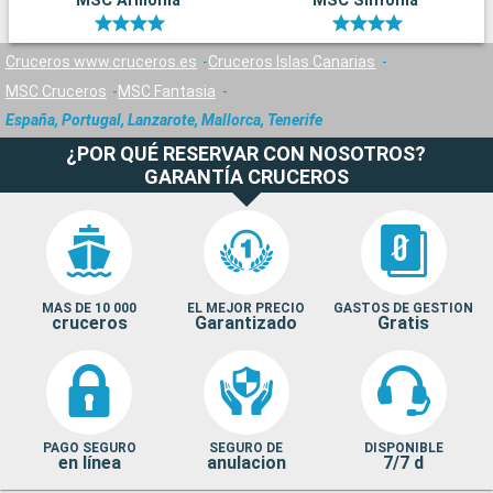
MSC Armonia
MSC Sinfonia
Cruceros www.cruceros.es
Cruceros Islas Canarias
MSC Cruceros
MSC Fantasia
España, Portugal, Lanzarote, Mallorca, Tenerife
¿POR QUÉ RESERVAR CON NOSOTROS?
GARANTÍA CRUCEROS
MAS DE 10 000
EL MEJOR PRECIO
GASTOS DE GESTION
cruceros
Garantizado
Gratis
PAGO SEGURO
SEGURO DE
DISPONIBLE
en línea
anulacion
7/7 d