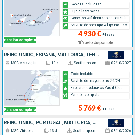
Bebidas Incluidas*
Lujo a la francesa
Conexión wifi ilimitado de cortesía
Servicio de prestigio & lujo incluido
4 930 €
+Tasas
Pensión completa
Vuelo disponible
REINO UNIDO, ESPAÑA, MALLORCA, TENERIFE, LANZAROTE, PORTUGAL
MSC Meraviglia
13 d
Southampton
02/10/2027
Todo incluido
Servicio de mayordomo 24/24
Espacios exclusivos Yacht Club
Pensión completa
5 769 €
+Tasas
Pensión completa
REINO UNIDO, PORTUGAL, MALLORCA, TENERIFE, LANZAROTE, ESPAÑA
MSC Virtuosa
13 d
Southampton
03/10/2026