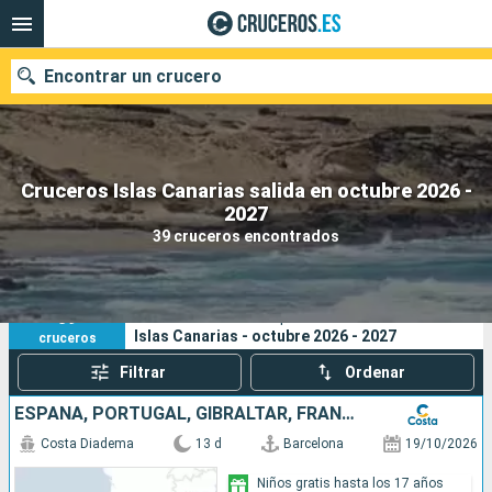
Encontrar un crucero
Cruceros Islas Canarias salida en octubre 2026 -
Nuestros destinos
2027
39 cruceros encontrados
Fecha de salida
Puertos
Compañías
39
Sus criterios de búsqueda:
Islas Canarias - octubre 2026 - 2027
cruceros
Buscar
Filtrar
Ordenar
ESPAÑA, PORTUGAL, GIBRALTAR, FRANCIA, ITALIA
Costa Diadema
13 d
Barcelona
19/10/2026
Niños gratis hasta los 17 años