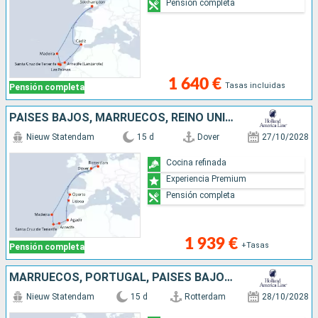
Pensión completa
1 640 €
Tasas incluidas
Pensión completa
PAISES BAJOS, MARRUECOS, REINO UNIDO, PORTUGAL, TENERIFE, LANZAROTE
Nieuw Statendam
15 d
Dover
27/10/2028
Cocina refinada
Experiencia Premium
Pensión completa
1 939 €
+Tasas
Pensión completa
MARRUECOS, PORTUGAL, PAISES BAJOS, REINO UNIDO, TENERIFE, LANZAROTE
Nieuw Statendam
15 d
Rotterdam
28/10/2028