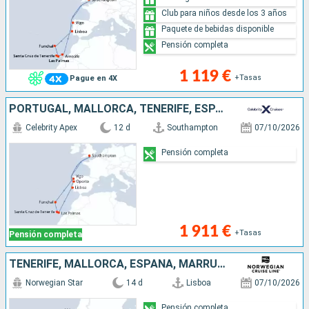
Club para niños desde los 3 años
Paquete de bebidas disponible
Pensión completa
1 119 €
+Tasas
Pague en 4X
PORTUGAL, MALLORCA, TENERIFE, ESPAÑA, REINO UNIDO
Celebrity Apex
12 d
Southampton
07/10/2026
Pensión completa
1 911 €
+Tasas
Pensión completa
TENERIFE, MALLORCA, ESPAÑA, MARRUECOS, GIBRALTAR, PORTUGAL
Norwegian Star
14 d
Lisboa
07/10/2026
Pensión completa