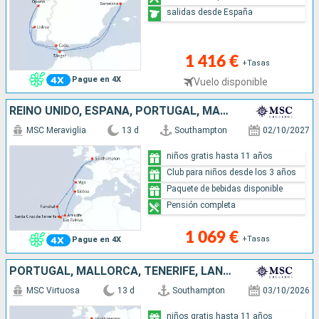
salidas desde España
1 416 €
+Tasas
Pague en 4X
Vuelo disponible
REINO UNIDO, ESPAÑA, PORTUGAL, MALLORCA, TENERIFE, LANZAROTE
MSC Meraviglia
13 d
Southampton
02/10/2027
niños gratis hasta 11 años
Club para niños desde los 3 años
Paquete de bebidas disponible
Pensión completa
1 069 €
+Tasas
Pague en 4X
PORTUGAL, MALLORCA, TENERIFE, LANZAROTE, ESPAÑA, REINO UNIDO
MSC Virtuosa
13 d
Southampton
03/10/2026
niños gratis hasta 11 años