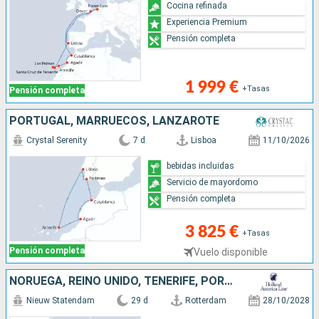
Cocina refinada
Experiencia Premium
Pensión completa
1 999 €
+Tasas
Pensión completa
PORTUGAL, MARRUECOS, LANZAROTE
Crystal Serenity
7 d
Lisboa
11/10/2026
bebidas incluidas
Servicio de mayordomo
Pensión completa
3 825 €
+Tasas
Pensión completa
Vuelo disponible
NORUEGA, REINO UNIDO, TENERIFE, PORTUGAL, LANZAROTE, PAISES BAJOS, MARRUECOS
Nieuw Statendam
29 d
Rotterdam
28/10/2028