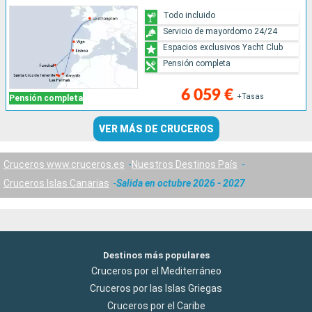
Todo incluido
Servicio de mayordomo 24/24
Espacios exclusivos Yacht Club
Pensión completa
6 059 €
+Tasas
Pensión completa
VER MÁS DE CRUCEROS
Cruceros www.cruceros.es
Nuestros Destinos País
Cruceros Islas Canarias
Salida en octubre 2026 - 2027
Destinos más populares
Cruceros por el Mediterráneo
Cruceros por las Islas Griegas
Cruceros por el Caribe