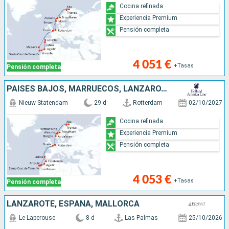
Cocina refinada
Experiencia Premium
Pensión completa
4 051 €
+Tasas
Pensión completa
PAISES BAJOS, MARRUECOS, LANZAROTE, TENERIFE, MALLORCA, PORTUGAL, REINO UNIDO, NORUEGA
Nieuw Statendam
29 d
Rotterdam
02/10/2027
Cocina refinada
Experiencia Premium
Pensión completa
4 053 €
+Tasas
Pensión completa
LANZAROTE, ESPAÑA, MALLORCA
Le Laperouse
8 d
Las Palmas
25/10/2026