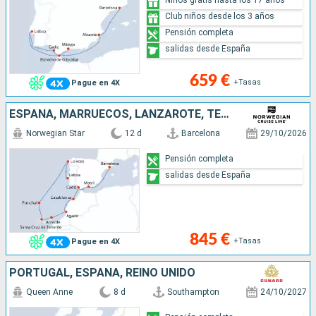
Club niños desde los 3 años
Pensión completa
salidas desde España
659 €
+Tasas
Pague en 4X
ESPAÑA, MARRUECOS, LANZAROTE, TENERIFE, PORTUGAL
Norwegian Star
12 d
Barcelona
29/10/2026
Pensión completa
salidas desde España
845 €
+Tasas
Pague en 4X
PORTUGAL, ESPAÑA, REINO UNIDO
Queen Anne
8 d
Southampton
24/10/2027