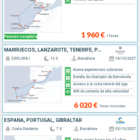
1 960 €
+Tasas
Pensión completa
MARRUECOS, LANZAROTE, TENERIFE, PORTUGAL, ESPAÑA
EXPLORA I
12 d
Barcelona
18/10/2027
Nueve experiencias culinarias
Botella de champán de bienvenida
Acceso a la zona termal del spa
Wifi de cortesía de alta velocidad
6 020 €
Tasas incluidas
ESPAÑA, PORTUGAL, GIBRALTAR
Costa Diadema
7 d
Barcelona
03/10/2027
Niños gratis hasta los 17 años