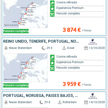
Cocina refinada
Experiencia Premium
Pensión completa
3 874 €
+Tasas
Pensión completa
REINO UNIDO, TENERIFE, PORTUGAL, NORUEGA, LANZAROTE, PAISES BAJOS, MARRUECOS
Nieuw Statendam
29 d
Dover
13/10/2028
Cocina refinada
Experiencia Premium
Pensión completa
3 959 €
+Tasas
Pensión completa
PORTUGAL, NORUEGA, PAISES BAJOS, REINO UNIDO, TENERIFE, LANZAROTE, MARRUECOS
Nieuw Statendam
29 d
Rotterdam
14/10/2028