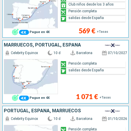
Club niños desde los 3 años
Pensión completa
salidas desde España
569 €
+Tasas
Pague en 4X
MARRUECOS, PORTUGAL, ESPAÑA
Celebrity Equinox
10 d
Barcelona
07/10/2027
Pensión completa
salidas desde España
1 071 €
+Tasas
Pague en 4X
PORTUGAL, ESPAÑA, MARRUECOS
Celebrity Equinox
10 d
Barcelona
01/10/2026
Pensión completa