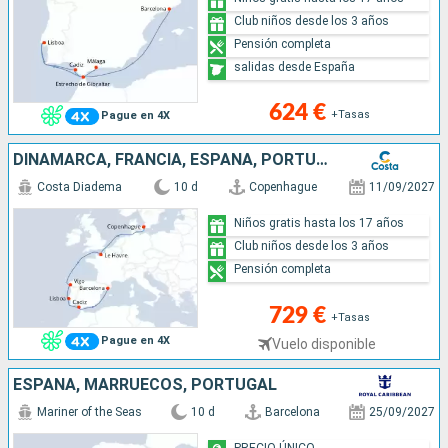
Club niños desde los 3 años
Pensión completa
salidas desde España
624 €
+Tasas
Pague en 4X
DINAMARCA, FRANCIA, ESPAÑA, PORTUGAL
Costa Diadema
10 d
Copenhague
11/09/2027
Niños gratis hasta los 17 años
Club niños desde los 3 años
Pensión completa
729 €
+Tasas
Pague en 4X
Vuelo disponible
ESPAÑA, MARRUECOS, PORTUGAL
Mariner of the Seas
10 d
Barcelona
25/09/2027
PRECIO ÚNICO