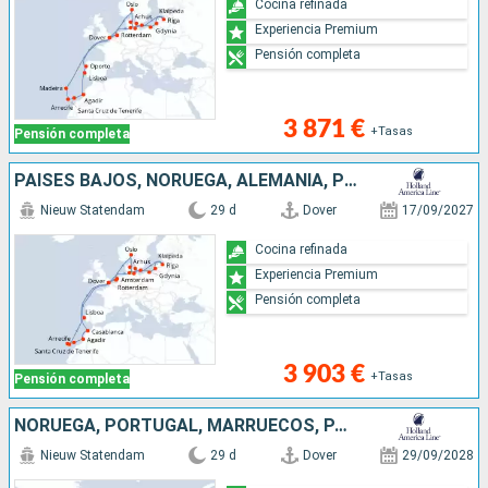
Cocina refinada
Experiencia Premium
Pensión completa
3 871 €
+Tasas
Pensión completa
PAISES BAJOS, NORUEGA, ALEMANIA, POLONIA, LITUANIA, LETONIA, DINAMARCA, MARRUECOS, LANZAROTE, TENERIFE, MALLORCA, PORTUGAL, REINO UNIDO
Nieuw Statendam
29 d
Dover
17/09/2027
Cocina refinada
Experiencia Premium
Pensión completa
3 903 €
+Tasas
Pensión completa
NORUEGA, PORTUGAL, MARRUECOS, PAISES BAJOS, REINO UNIDO, TENERIFE, LANZAROTE
Nieuw Statendam
29 d
Dover
29/09/2028