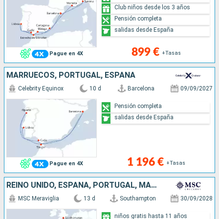
Club niños desde los 3 años
Pensión completa
salidas desde España
899 €
+Tasas
Pague en 4X
MARRUECOS, PORTUGAL, ESPAÑA
Celebrity Equinox
10 d
Barcelona
09/09/2027
Pensión completa
salidas desde España
1 196 €
+Tasas
Pague en 4X
REINO UNIDO, ESPAÑA, PORTUGAL, MALLORCA, TENERIFE, LANZAROTE
MSC Meraviglia
13 d
Southampton
30/09/2028
niños gratis hasta 11 años