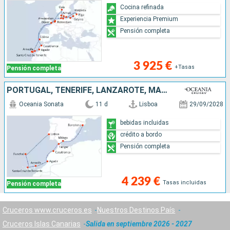
Cocina refinada
Experiencia Premium
Pensión completa
3 925 €
+Tasas
Pensión completa
PORTUGAL, TENERIFE, LANZAROTE, MARRUECOS, ESPAÑA
Oceania Sonata
11 d
Lisboa
29/09/2028
bebidas incluidas
crédito a bordo
Pensión completa
4 239 €
Tasas incluidas
Pensión completa
Cruceros www.cruceros.es
Nuestros Destinos País
Cruceros Islas Canarias
Salida en septiembre 2026 - 2027