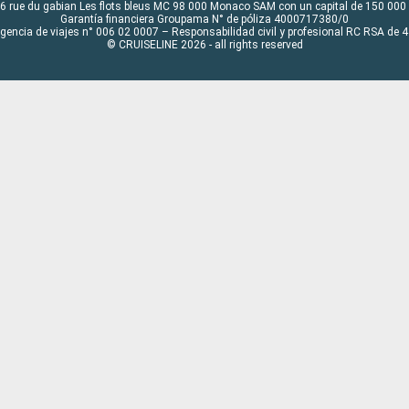
6 rue du gabian Les flots bleus MC 98 000 Monaco SAM con un capital de 150 000
Garantía financiera Groupama N° de póliza 4000717380/0
Agencia de viajes n° 006 02 0007 – Responsabilidad civil y profesional RC RSA de
© CRUISELINE 2026 - all rights reserved