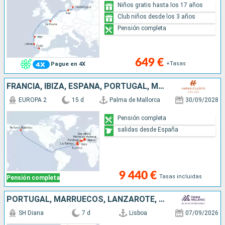
Niños gratis hasta los 17 años
Club niños desde los 3 años
Pensión completa
649 €
+Tasas
Pague en 4X
FRANCIA, IBIZA, ESPAÑA, PORTUGAL, MALLORCA, ISLANDIA
EUROPA 2
15 d
Palma de Mallorca
30/09/2028
Pensión completa
salidas desde España
9 440 €
Tasas incluidas
Pensión completa
PORTUGAL, MARRUECOS, LANZAROTE, ESPAÑA
SH Diana
7 d
Lisboa
07/09/2026