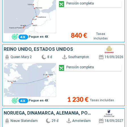
Pensión completa
Tasas
840 €
Pague en 4X
incluidas
REINO UNIDO, ESTADOS UNIDOS
Queen Mary 2
8 d
Southampton
19/09/2026
Pensión completa
1 230 €
Tasas incluidas
Pague en 4X
NORUEGA, DINAMARCA, ALEMANIA, POLONIA, LITUANIA, LETONIA, REINO UNIDO, PAISES BAJOS, MARRUECOS, LANZAROTE, TENERIFE, MALLORCA, PORTUGAL
Nieuw Statendam
29 d
Amsterdam
18/09/2027