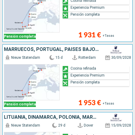
Cocina refinada
Experiencia Premium
Pensión completa
1 931 €
+Tasas
Pensión completa
MARRUECOS, PORTUGAL, PAISES BAJOS, REINO UNIDO, TENERIFE, LANZAROTE
Nieuw Statendam
15 d
Rotterdam
30/09/2028
Cocina refinada
Experiencia Premium
Pensión completa
1 953 €
+Tasas
Pensión completa
LITUANIA, DINAMARCA, POLONIA, MARRUECOS, REINO UNIDO, NORUEGA, PORTUGAL, LETONIA, PAISES BAJOS, ALEMANIA, TENERIFE, LANZAROTE
Nieuw Statendam
29 d
Dover
15/09/2028