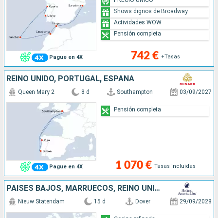
Shows dignos de Broadway
Actividades WOW
Pensión completa
742 €
+Tasas
Pague en 4X
REINO UNIDO, PORTUGAL, ESPAÑA
Queen Mary 2
8 d
Southampton
03/09/2027
Pensión completa
1 070 €
Tasas incluidas
Pague en 4X
PAISES BAJOS, MARRUECOS, REINO UNIDO, PORTUGAL, TENERIFE, LANZAROTE
Nieuw Statendam
15 d
Dover
29/09/2028