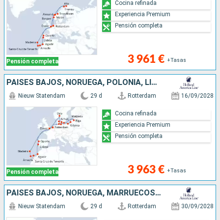
Cocina refinada
Experiencia Premium
Pensión completa
3 961 €
+Tasas
Pensión completa
PAISES BAJOS, NORUEGA, POLONIA, LITUANIA, DINAMARCA, REINO UNIDO, MARRUECOS, LETONIA, PORTUGAL, ALEMANIA, TENERIFE, LANZAROTE
Nieuw Statendam
29 d
Rotterdam
16/09/2028
Cocina refinada
Experiencia Premium
Pensión completa
3 963 €
+Tasas
Pensión completa
PAISES BAJOS, NORUEGA, MARRUECOS, PORTUGAL, REINO UNIDO, TENERIFE, LANZAROTE
Nieuw Statendam
29 d
Rotterdam
30/09/2028