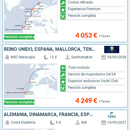
Cocina refinada
Experiencia Premium
Pensión completa
4 053 €
+Tasas
Pensión completa
REINO UNIDO, ESPAÑA, MALLORCA, TENERIFE, LANZAROTE, PORTUGAL
MSC Meraviglia
13 d
Southampton
30/09/2028
Todo incluido
Servicio de mayordomo 24/24
Espacios exclusivos Yacht Club
Pensión completa
4 249 €
+Tasas
Pensión completa
ALEMANIA, DINAMARCA, FRANCIA, ESPAÑA, PORTUGAL
Costa Diadema
9 d
Kiel
10/09/2027