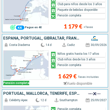
Club para niños desde los 3 años
Paquete de bebidas disponible
Pensión completa
1 179 €
+Tasas
Pague en 4X
ESPAÑA, PORTUGAL, GIBRALTAR, FRANCIA, ITALIA Y MARRUECOS
Costa Diadema
14 d
Cadiz
30/09/2026
Niños gratis hasta los 17 años
Club niños desde los 3 años
Pensión completa
1 629 €
Tasas incluidas
Pensión completa
Vuelo disponible
PORTUGAL, MALLORCA, TENERIFE, ESPAÑA, REINO UNIDO
Celebrity Apex
12 d
Southampton
25/09/2027
Pensión completa