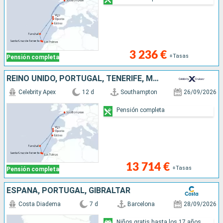
3 236 €
+Tasas
Pensión completa
REINO UNIDO, PORTUGAL, TENERIFE, MALLORCA, ESPAÑA
Celebrity Apex
12 d
Southampton
26/09/2026
Pensión completa
13 714 €
+Tasas
Pensión completa
ESPAÑA, PORTUGAL, GIBRALTAR
Costa Diadema
7 d
Barcelona
28/09/2026
Niños gratis hasta los 17 años