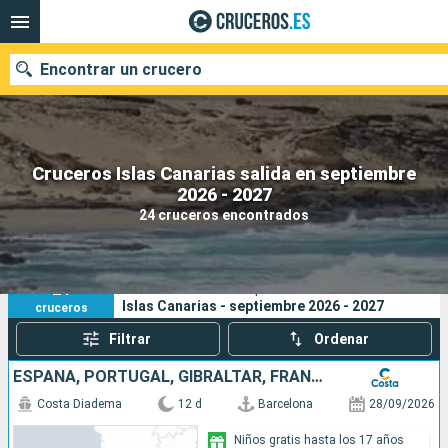
Encontrar un crucero
Cruceros Islas Canarias salida en septiembre
Nuestros destinos
2026 - 2027
24 cruceros encontrados
Fecha de salida
Puertos
Compañías
24
Sus criterios de búsqueda:
Islas Canarias - septiembre 2026 - 2027
cruceros
Buscar
Filtrar
Ordenar
ESPAÑA, PORTUGAL, GIBRALTAR, FRANCIA, ITALIA
Costa Diadema
12 d
Barcelona
28/09/2026
Niños gratis hasta los 17 años