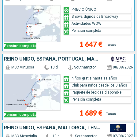
PRECIO ÚNICO
Shows dignos de Broadway
Actividades WOW
Pensión completa
1 647 €
+Tasas
Pensión completa
REINO UNIDO, ESPAÑA, PORTUGAL, MALLORCA, TENERIFE, LANZAROTE
MSC Virtuosa
13 d
Southampton
08/08/2026
niños gratis hasta 11 años
Club para niños desde los 3 años
Paquete de bebidas disponible
Pensión completa
1 689 €
+Tasas
Pensión completa
REINO UNIDO, ESPAÑA, MALLORCA, TENERIFE, LANZAROTE, PORTUGAL
MSC Meraviglia
13 d
Southampton
07/08/2027