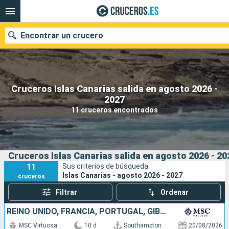
Encontrar un crucero
Cruceros Islas Canarias salida en agosto 2026 -
Nuestros destinos
2027
11 cruceros encontrados
Fecha de salida
Puertos
Compañías
Cruceros Islas Canarias salida en agosto 2026 - 20
Buscar
11
Sus criterios de búsqueda:
Islas Canarias - agosto 2026 - 2027
cruceros
Filtrar
Ordenar
REINO UNIDO, FRANCIA, PORTUGAL, GIBRALTAR, ESPAÑA
MSC Virtuosa
10 d
Southampton
20/08/2026