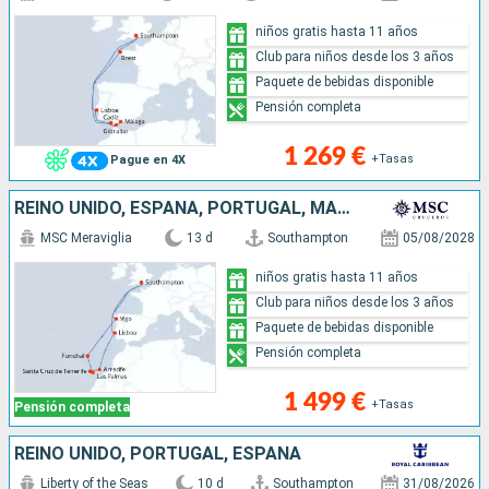
niños gratis hasta 11 años
Club para niños desde los 3 años
Paquete de bebidas disponible
Pensión completa
1 269 €
+Tasas
Pague en 4X
REINO UNIDO, ESPAÑA, PORTUGAL, MALLORCA, TENERIFE, LANZAROTE
MSC Meraviglia
13 d
Southampton
05/08/2028
niños gratis hasta 11 años
Club para niños desde los 3 años
Paquete de bebidas disponible
Pensión completa
1 499 €
+Tasas
Pensión completa
REINO UNIDO, PORTUGAL, ESPAÑA
Liberty of the Seas
10 d
Southampton
31/08/2026