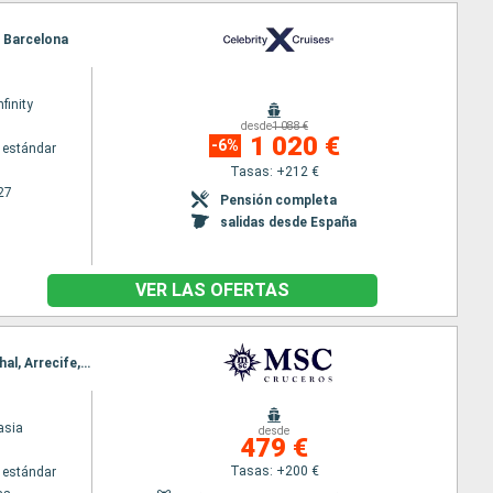
, Barcelona
nfinity
desde
1 088 €
1 020 €
-6%
 estándar
Tasas: +212 €
27
Pensión completa
salidas desde España
VER LAS OFERTAS
Itinerario : Las Palmas, Santa Cruz de la Palma, Santa Cruz de Tenerife, Puerto del Rosario, Funchal, Arrecife, Las Palmas
asia
desde
479 €
Tasas: +200 €
 estándar