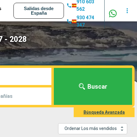
910 603
s
Salidas desde
562
España
930 474
347
7 - 2028
Buscar
añías
Búsqueda Avanzada
Ordenar Los más vendidos