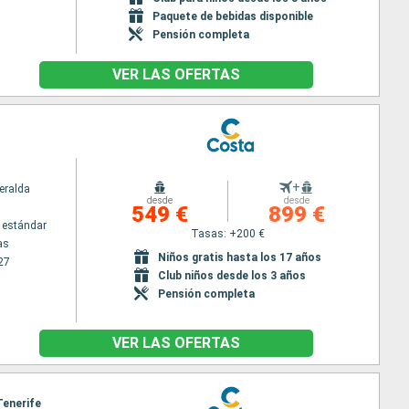
Paquete de bebidas disponible
Pensión completa
VER LAS OFERTAS
+
eralda
desde
desde
549 €
899 €
 estándar
Tasas: +200 €
as
Niños gratis hasta los 17 años
27
Club niños desde los 3 años
Pensión completa
VER LAS OFERTAS
Tenerife