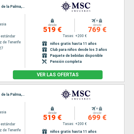
Itinerario : Santa Cruz de Tenerife, Puerto del Rosario, Funchal, Arrecife, Las Palmas, Santa Cruz de la Palma, Santa Cruz de Tenerife
+
asia
desde
desde
519 €
769 €
Tasas: +200 €
 estándar
z de Tenerife
niños gratis hasta 11 años
27
Club para niños desde los 3 años
Paquete de bebidas disponible
Pensión completa
VER LAS OFERTAS
Itinerario : Santa Cruz de Tenerife, Puerto del Rosario, Funchal, Arrecife, Las Palmas, Santa Cruz de la Palma, Santa Cruz de Tenerife
+
asia
desde
desde
519 €
699 €
Tasas: +200 €
 estándar
z de Tenerife
niños gratis hasta 11 años