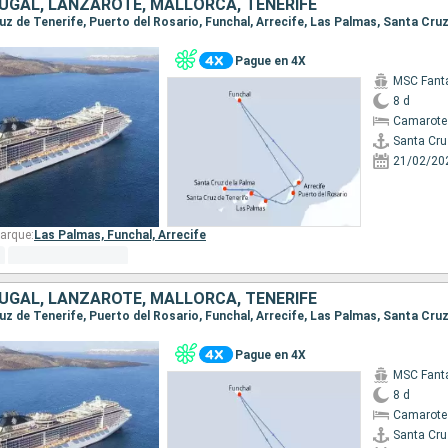
UGAL, LANZAROTE, MALLORCA, TENERIFE
Pague en 4X
MSC Fant
8 d
Camarote
Santa Cru
21/02/20
arque:
Las Palmas,
Funchal,
Arrecife
UGAL, LANZAROTE, MALLORCA, TENERIFE
Pague en 4X
MSC Fant
8 d
Camarote
Santa Cru