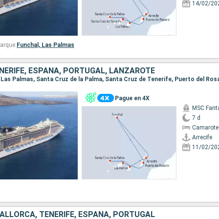
14/02/20
arque:
Funchal,
Las Palmas
NERIFE, ESPAÑA, PORTUGAL, LANZAROTE
Pague en 4X
MSC Fant
7 d
Camarote
Arrecife
11/02/20
ALLORCA, TENERIFE, ESPAÑA, PORTUGAL