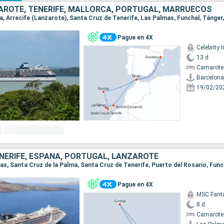
AROTE, TENERIFE, MALLORCA, PORTUGAL, MARRUECOS
na, Arrecife (Lanzarote), Santa Cruz de Tenerife, Las Palmas, Funchal, Tánger
Pague en 4X
Celebrity I
13 d
Camarote
Barcelona
19/02/20
NERIFE, ESPAÑA, PORTUGAL, LANZAROTE
Pague en 4X
MSC Fant
8 d
Camarote