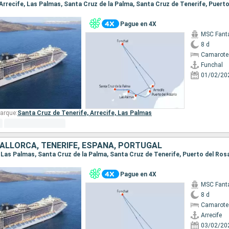
Pague en 4X
MSC Fant
8 d
Camarote
Funchal
01/02/20
arque:
Santa Cruz de Tenerife,
Arrecife,
Las Palmas
ALLORCA, TENERIFE, ESPAÑA, PORTUGAL
Pague en 4X
MSC Fant
8 d
Camarote
Arrecife
03/02/20