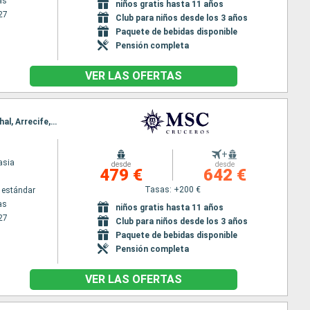
as
niños gratis hasta 11 años
27
Club para niños desde los 3 años
Paquete de bebidas disponible
Pensión completa
VER LAS OFERTAS
Itinerario : Las Palmas, Santa Cruz de la Palma, Santa Cruz de Tenerife, Puerto del Rosario, Funchal, Arrecife, Las Palmas
+
asia
desde
desde
479 €
642 €
Tasas: +200 €
 estándar
as
niños gratis hasta 11 años
27
Club para niños desde los 3 años
Paquete de bebidas disponible
Pensión completa
VER LAS OFERTAS