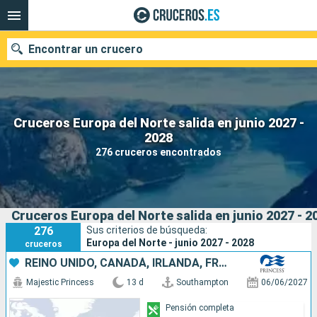
Encontrar un crucero
Cruceros Europa del Norte salida en junio 2027 -
Nuestros destinos
2028
276 cruceros encontrados
Fecha de salida
Puertos
Compañías
Cruceros Europa del Norte salida en junio 2027 - 2
Buscar
276
Sus criterios de búsqueda:
Europa del Norte - junio 2027 - 2028
cruceros
REINO UNIDO, CANADÁ, IRLANDA, FRANCIA
Majestic Princess
13 d
Southampton
06/06/2027
Pensión completa