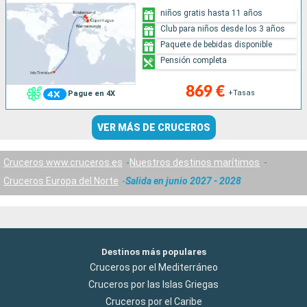
niños gratis hasta 11 años
Club para niños desde los 3 años
Paquete de bebidas disponible
Pensión completa
869 €
+Tasas
Pague en 4X
VER MÁS DE CRUCEROS
Cruceros www.cruceros.es
Nuestros destinos marítimos
Cruceros Europa del Norte
Salida en junio 2027 - 2028
Destinos más populares
Cruceros por el Mediterráneo
Cruceros por las Islas Griegas
Cruceros por el Caribe