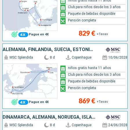
niños gratis hasta 11 años
Club para niños desde los 3 años
Paquete de bebidas disponible
Pensión completa
829 €
+Tasas
Pague en 4X
ALEMANIA, FINLANDIA, SUECIA, ESTONIA, DINAMARCA
MSC Splendida
8 d
Copenhague
10/06/2028
niños gratis hasta 11 años
Club para niños desde los 3 años
Paquete de bebidas disponible
Pensión completa
869 €
+Tasas
Pague en 4X
DINAMARCA, ALEMANIA, NORUEGA, ISLAS MALVINAS
MSC Splendida
8 d
Copenhague
24/06/2028