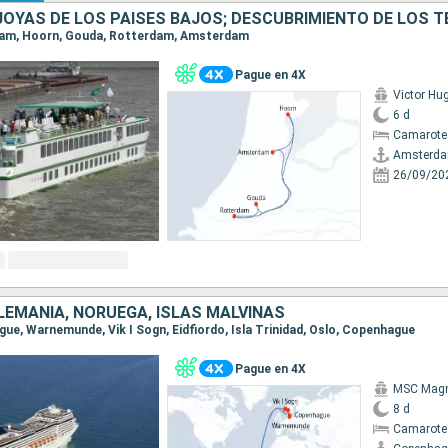
rdam, Hoorn, Gouda, Rotterdam, Amsterdam
Pague en 4X
Victor Hu
6 d
Camarote 
Amsterd
26/09/20
LEMANIA, NORUEGA, ISLAS MALVINAS
gue, Warnemunde, Vik I Sogn, Eidfiordo, Isla Trinidad, Oslo, Copenhague
Pague en 4X
MSC Magn
8 d
Camarote