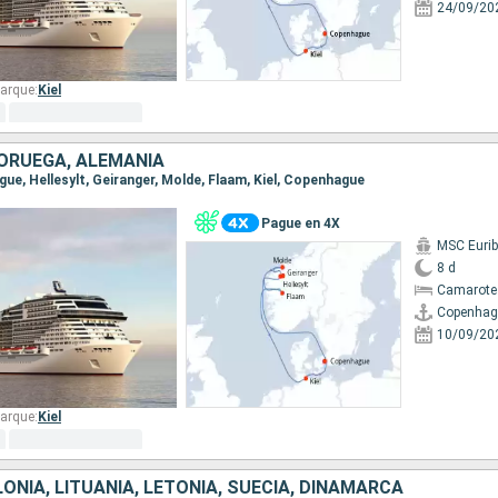
24/09/20
arque:
Kiel
ORUEGA, ALEMANIA
gue, Hellesylt, Geiranger, Molde, Flaam, Kiel, Copenhague
Pague en 4X
MSC Eurib
8 d
Camarote
Copenhag
10/09/20
arque:
Kiel
ONIA, LITUANIA, LETONIA, SUECIA, DINAMARCA