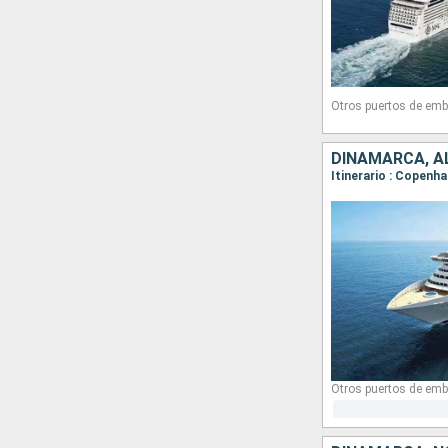
Otros puertos de emb
DINAMARCA, A
Itinerario : Copenh
Otros puertos de emb