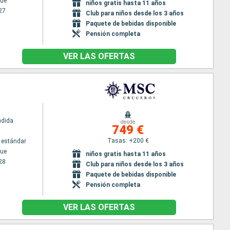
ue
niños gratis hasta 11 años
27
Club para niños desde los 3 años
Paquete de bebidas disponible
Pensión completa
VER LAS OFERTAS
ndida
desde
749 €
Tasas: +200 €
 estándar
ue
niños gratis hasta 11 años
28
Club para niños desde los 3 años
Paquete de bebidas disponible
Pensión completa
VER LAS OFERTAS