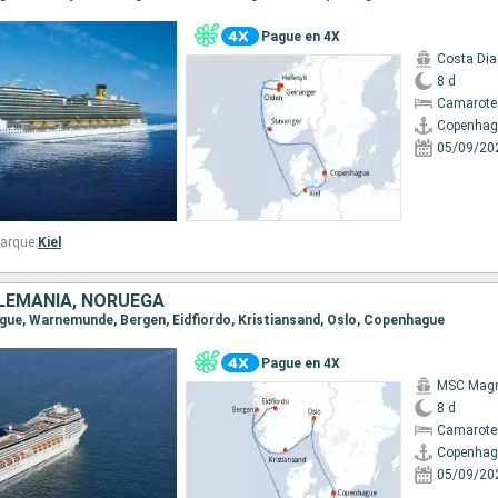
Pague en 4X
Costa Di
8 d
Camarote
Copenhag
05/09/20
arque:
Kiel
LEMANIA, NORUEGA
ague, Warnemunde, Bergen, Eidfiordo, Kristiansand, Oslo, Copenhague
Pague en 4X
MSC Magn
8 d
Camarote
Copenhag
05/09/20