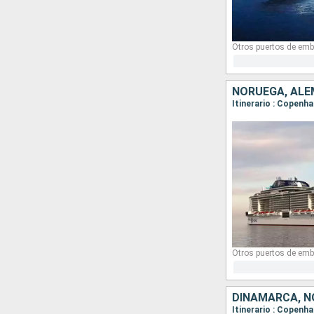
Otros puertos de emb
NORUEGA, ALE
Itinerario : Copenha
Otros puertos de emb
DINAMARCA, N
Itinerario : Copenha