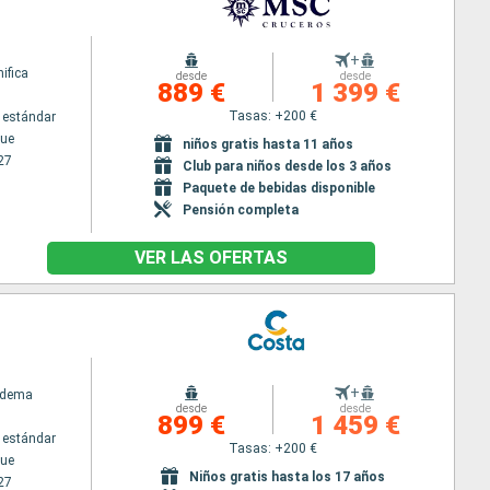
+
ifica
desde
desde
889 €
1 399 €
Tasas: +200 €
 estándar
ue
niños gratis hasta 11 años
27
Club para niños desde los 3 años
Paquete de bebidas disponible
Pensión completa
VER LAS OFERTAS
+
adema
desde
desde
899 €
1 459 €
 estándar
Tasas: +200 €
ue
Niños gratis hasta los 17 años
27