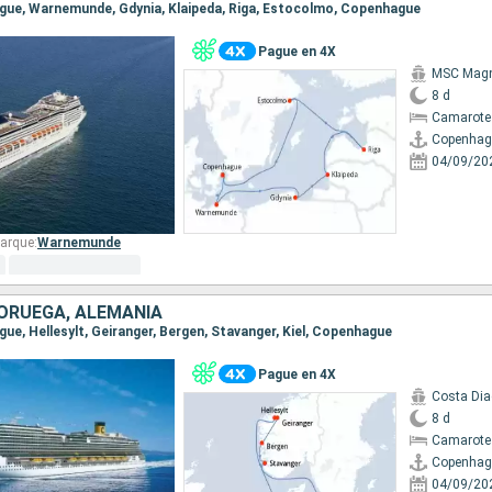
ague, Warnemunde, Gdynia, Klaipeda, Riga, Estocolmo, Copenhague
Pague en 4X
MSC Magn
8 d
Camarote
Copenhag
04/09/20
arque:
Warnemunde
ORUEGA, ALEMANIA
gue, Hellesylt, Geiranger, Bergen, Stavanger, Kiel, Copenhague
Pague en 4X
Costa Di
8 d
Camarote
Copenhag
04/09/20