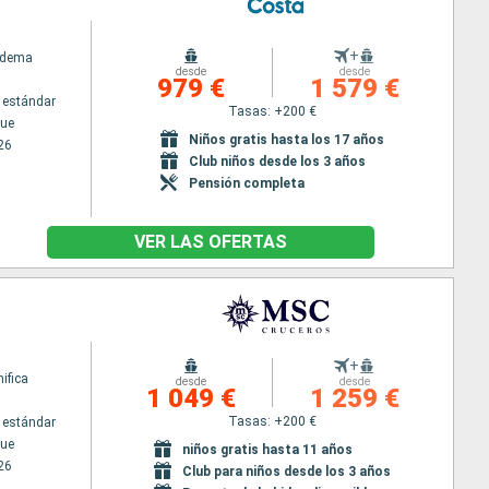
+
adema
desde
desde
979 €
1 579 €
 estándar
Tasas: +200 €
ue
Niños gratis hasta los 17 años
26
Club niños desde los 3 años
Pensión completa
VER LAS OFERTAS
+
ifica
desde
desde
1 049 €
1 259 €
Tasas: +200 €
 estándar
ue
niños gratis hasta 11 años
26
Club para niños desde los 3 años