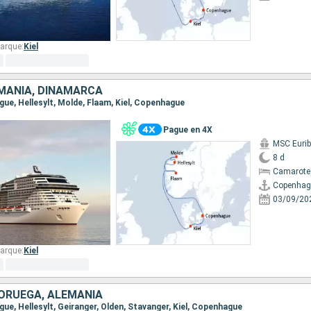
arque:
Kiel
MANIA, DINAMARCA
gue, Hellesylt, Molde, Flaam, Kiel, Copenhague
Pague en 4X
MSC Eurib
8 d
Camarote
Copenhag
03/09/20
arque:
Kiel
ORUEGA, ALEMANIA
gue, Hellesylt, Geiranger, Olden, Stavanger, Kiel, Copenhague