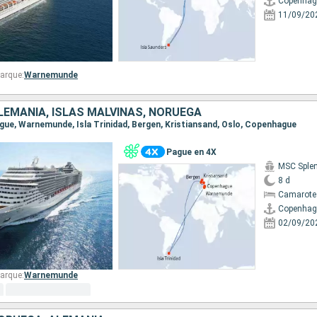
Copenhag
11/09/20
arque:
Warnemunde
LEMANIA, ISLAS MALVINAS, NORUEGA
ague, Warnemunde, Isla Trinidad, Bergen, Kristiansand, Oslo, Copenhague
Pague en 4X
MSC Sple
8 d
Camarote
Copenhag
02/09/20
arque:
Warnemunde