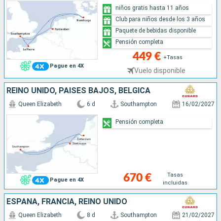
niños gratis hasta 11 años
Club para niños desde los 3 años
Paquete de bebidas disponible
Pensión completa
449 €
+Tasas
Pague en 4X
Vuelo disponible
REINO UNIDO, PAISES BAJOS, BÉLGICA
Queen Elizabeth
6 d
Southampton
16/02/2027
Pensión completa
Tasas
670 €
Pague en 4X
incluidas
ESPAÑA, FRANCIA, REINO UNIDO
Queen Elizabeth
8 d
Southampton
21/02/2027