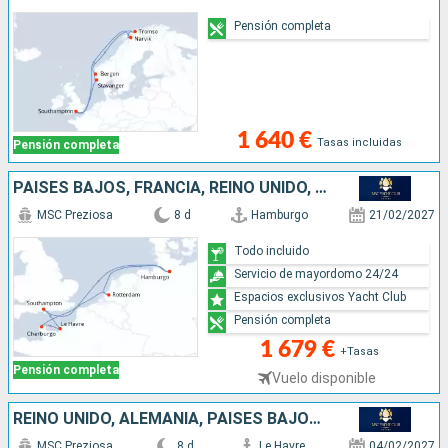
Pensión completa
1 640 €
Tasas incluidas
Pensión completa
PAISES BAJOS, FRANCIA, REINO UNIDO, ALEMANIA
MSC Preziosa
8 d
Hamburgo
21/02/2027
Todo incluido
Servicio de mayordomo 24/24
Espacios exclusivos Yacht Club
Pensión completa
1 679 €
+Tasas
Pensión completa
Vuelo disponible
REINO UNIDO, ALEMANIA, PAISES BAJOS, FRANCIA
MSC Preziosa
8 d
Le Havre
04/02/2027