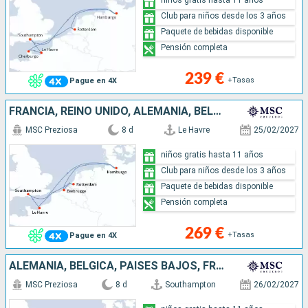
Club para niños desde los 3 años
Paquete de bebidas disponible
Pensión completa
239 €
+Tasas
Pague en 4X
FRANCIA, REINO UNIDO, ALEMANIA, BÉLGICA, PAISES BAJOS
MSC Preziosa
8 d
Le Havre
25/02/2027
niños gratis hasta 11 años
Club para niños desde los 3 años
Paquete de bebidas disponible
Pensión completa
269 €
+Tasas
Pague en 4X
ALEMANIA, BÉLGICA, PAISES BAJOS, FRANCIA, REINO UNIDO
MSC Preziosa
8 d
Southampton
26/02/2027