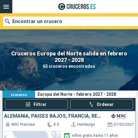
Encontrar un crucero
Cruceros Europa del Norte salida en febrero
Nuestros destinos
2027 - 2028
63 cruceros encontrados
Fecha de salida
Puertos
Compañías
63
Sus criterios de búsqueda:
Europa del Norte - febrero 2027 - 2028
cruceros
Buscar
Filtrar
Ordenar
ALEMANIA, PAISES BAJOS, FRANCIA, REINO UNIDO
MSC Preziosa
8 d
Hamburgo
07/02/2027
niños gratis hasta 11 años