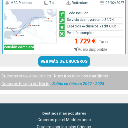
MSC Preziosa
7 d
Rotterdam
03/02/2027
Todo incluido
Servicio de mayordomo 24/24
Espacios exclusivos Yacht Club
Pensión completa
1 729 €
+Tasas
Pensión completa
Vuelo disponible
VER MÁS DE CRUCEROS
Cruceros www.cruceros.es
Nuestros destinos marítimos
Cruceros Europa del Norte
Salida en febrero 2027 - 2028
Destinos más populares
Cruceros por el Mediterráneo
Cruceros por las Islas Griegas