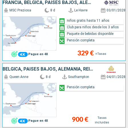
FRANCIA, BÉLGICA, PAISES BAJOS, ALEMANIA, REINO UNIDO
MSC Preziosa
8 d
Le Havre
03/01/2028
niños gratis hasta 11 años
Club para niños desde los 3 años
Paquete de bebidas disponible
Pensión completa
329 €
+Tasas
Pague en 4X
BÉLGICA, PAISES BAJOS, ALEMANIA, REINO UNIDO
Queen Anne
8 d
Southampton
04/01/2028
Pensión completa
Tasas
900 €
Pague en 4X
incluidas