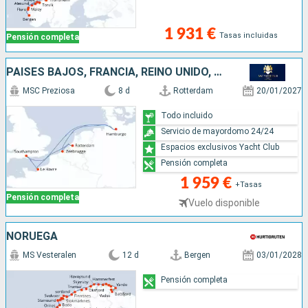
1 931 €
Tasas incluidas
Pensión completa
PAISES BAJOS, FRANCIA, REINO UNIDO, ALEMANIA, BÉLGICA
MSC Preziosa
8 d
Rotterdam
20/01/2027
Todo incluido
Servicio de mayordomo 24/24
Espacios exclusivos Yacht Club
Pensión completa
1 959 €
+Tasas
Pensión completa
Vuelo disponible
NORUEGA
MS Vesteralen
12 d
Bergen
03/01/2028
Pensión completa