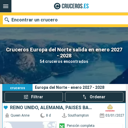
Encontrar un crucero
Cruceros Europa del Norte salida en enero 2027
Nuestros destinos
- 2028
54 cruceros encontrados
Fecha de salida
Puertos
Compañías
54
Sus criterios de búsqueda:
Europa del Norte - enero 2027 - 2028
cruceros
Buscar
Filtrar
Ordenar
REINO UNIDO, ALEMANIA, PAISES BAJOS, BÉLGICA
Queen Anne
8 d
Southampton
03/01/2027
Pensión completa