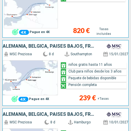
Tasas
820 €
Pague en 4X
incluidas
ALEMANIA, BÉLGICA, PAISES BAJOS, FRANCIA, REINO UNIDO
MSC Preziosa
8 d
Southampton
15/01/2027
niños gratis hasta 11 años
Club para niños desde los 3 años
Paquete de bebidas disponible
Pensión completa
239 €
+Tasas
Pague en 4X
ALEMANIA, BÉLGICA, PAISES BAJOS, FRANCIA, REINO UNIDO
MSC Preziosa
8 d
Hamburgo
10/01/2027