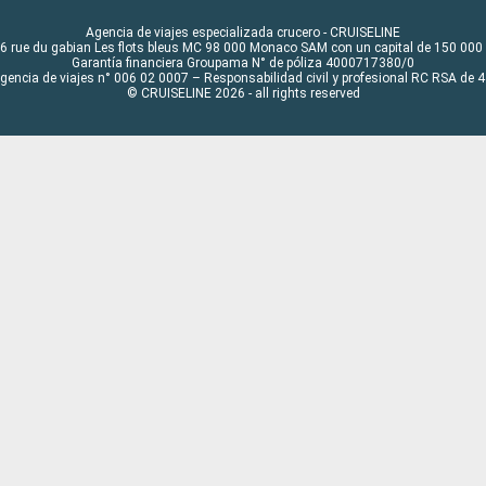
Agencia de viajes especializada crucero - CRUISELINE
6 rue du gabian Les flots bleus MC 98 000 Monaco SAM con un capital de 150 000
Garantía financiera Groupama N° de póliza 4000717380/0
Agencia de viajes n° 006 02 0007 – Responsabilidad civil y profesional RC RSA de
© CRUISELINE 2026 - all rights reserved