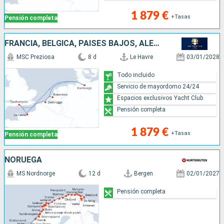
1 879 €
+Tasas
Pensión completa
FRANCIA, BÉLGICA, PAISES BAJOS, ALEMANIA, REINO UNIDO
MSC Preziosa
8 d
Le Havre
03/01/2028
Todo incluido
Servicio de mayordomo 24/24
Espacios exclusivos Yacht Club
Pensión completa
1 879 €
+Tasas
Pensión completa
NORUEGA
MS Nordnorge
12 d
Bergen
02/01/2027
Pensión completa