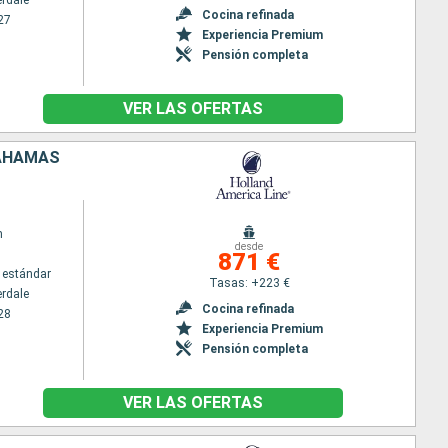
erdale
Cocina refinada
27
Experiencia Premium
Pensión completa
VER LAS OFERTAS
BAHAMAS
m
desde
871 €
 estándar
Tasas: +223 €
erdale
Cocina refinada
28
Experiencia Premium
Pensión completa
VER LAS OFERTAS