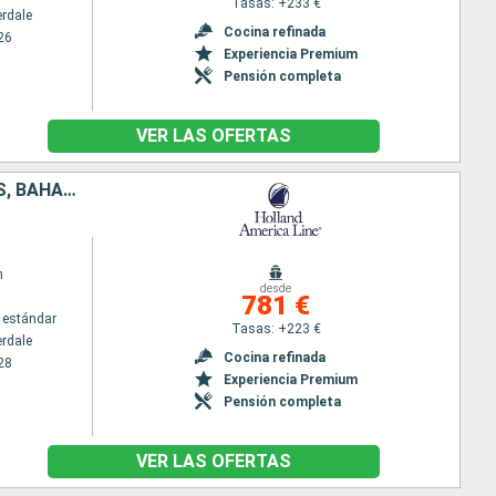
Tasas: +233 €
erdale
Cocina refinada
26
Experiencia Premium
Pensión completa
VER LAS OFERTAS
ESTADOS UNIDOS, ISLAS TURCAS Y CAICOS, PORTO RICO, SANTO TOMÁS, BAHAMAS
m
desde
781 €
 estándar
Tasas: +223 €
erdale
Cocina refinada
28
Experiencia Premium
Pensión completa
VER LAS OFERTAS