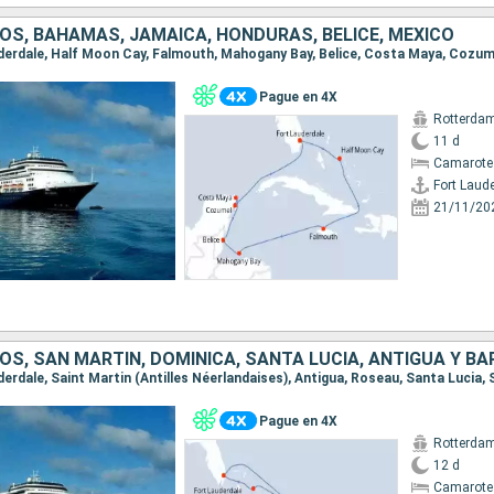
OS, BAHAMAS, JAMAICA, HONDURAS, BELICE, MÉXICO
Pague en 4X
Rotterda
11 d
Camarote
Fort Laud
21/11/20
Pague en 4X
Rotterda
12 d
Camarote