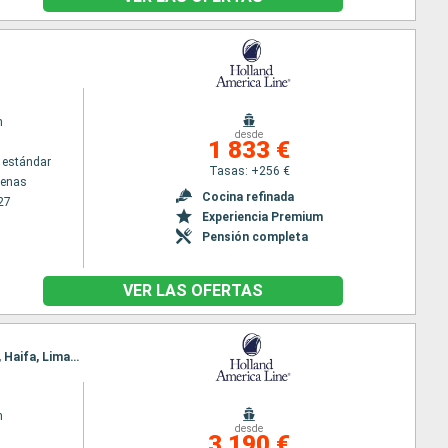
m
desde
1 833 €
 estándar
Tasas: +256 €
tenas
Cocina refinada
27
Experiencia Premium
Pensión completa
VER LAS OFERTAS
Itinerario : El Pireo Atenas, Mykonos, Estambul, Kusadasi, Kos, Rodas, El Pireo Atenas, Alejandria, Haifa, Limassol, Antalya, Rodas, Kusadasi, El Pireo Atenas
m
desde
3 190 €