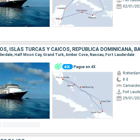
Fort Laud
02/01/20
OS, ISLAS TURCAS Y CAICOS, REPÚBLICA DOMINICANA, 
auderdale, Half Moon Cay, Grand Turk, Amber Cove, Nassau, Fort Lauderdale
Pague en 4X
Rotterda
8 d
Camarote
Fort Laud
29/01/20