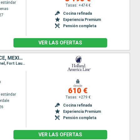
 estándar
Tasas: +474 €
tenas
Cocina refinada
27
Experiencia Premium
Pensión completa
VER LAS OFERTAS
ESTADOS UNIDOS, BAHAMAS, JAMAICA, ISLAS CAIMÁN, HONDURAS, BELICE, MÉXICO
Itinerario : Fort Lauderdale, Half Moon Cay, Falmouth, Gran Caiman, Mahogany Bay, Belice, Cozumel, Fort Lauderdale
m
desde
610 €
 estándar
Tasas: +279 €
erdale
Cocina refinada
26
Experiencia Premium
Pensión completa
VER LAS OFERTAS