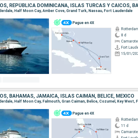
OS, REPÚBLICA DOMINICANA, ISLAS TURCAS Y CAICOS, 
auderdale, Half Moon Cay, Amber Cove, Grand Turk, Nassau, Fort Lauderdale
Pague en 4X
Rotterda
8 d
Camarote
Fort Laud
15/01/20
S, BAHAMAS, JAMAICA, ISLAS CAIMÁN, BELICE, MÉXICO
Pague en 4X
Rotterda
11 d
Camarote