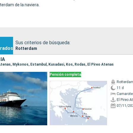
tterdam de la naviera.
Sus criterios de búsqueda:
rados
Rotterdam
IA
o Atenas, Mykonos, Estambul, Kusadasi, Kos, Rodas, El Pireo Atenas
Pensión completa
Rotterda
11 d
Camarote
El Pireo A
07/11/20