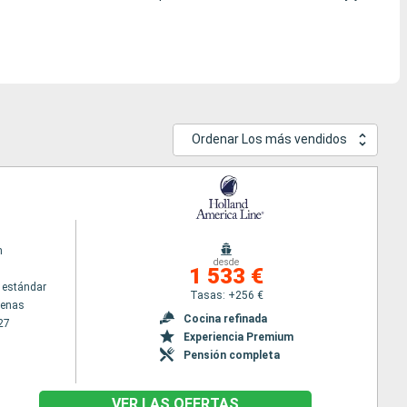
Ordenar Los más vendidos
m
desde
1 533 €
 estándar
Tasas: +256 €
tenas
Cocina refinada
27
Experiencia Premium
Pensión completa
VER LAS OFERTAS