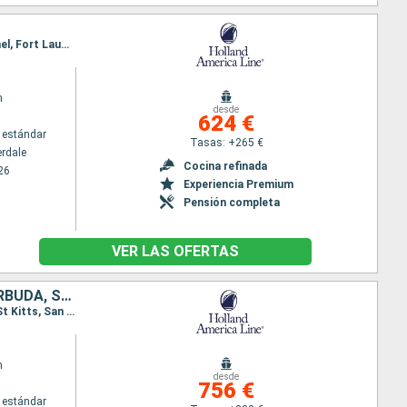
Itinerario : Fort Lauderdale, Half Moon Cay, Falmouth, Mahogany Bay, Belice, Costa Maya, Cozumel, Fort Lauderdale
m
desde
624 €
 estándar
Tasas: +265 €
erdale
Cocina refinada
26
Experiencia Premium
Pensión completa
VER LAS OFERTAS
ESTADOS UNIDOS, SAN MARTÍN, DOMINICA, SANTA LUCIA, ANTIGUA Y BARBUDA, SANTO TOMÁS, BAHAMAS
Itinerario : Fort Lauderdale, Saint Martin (Antilles Néerlandaises), Antigua, Roseau, Santa Lucia, St Kitts, San Thomas, Half Moon Cay, Fort Lauderdale
m
desde
756 €
 estándar