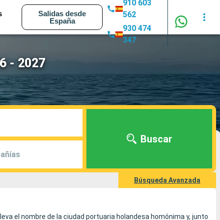
910 603
s
Salidas desde
562
España
930 474
347
6 - 2027
Buscar
añías
Búsqueda Avanzada
leva el nombre de la ciudad portuaria holandesa homónima y, junto