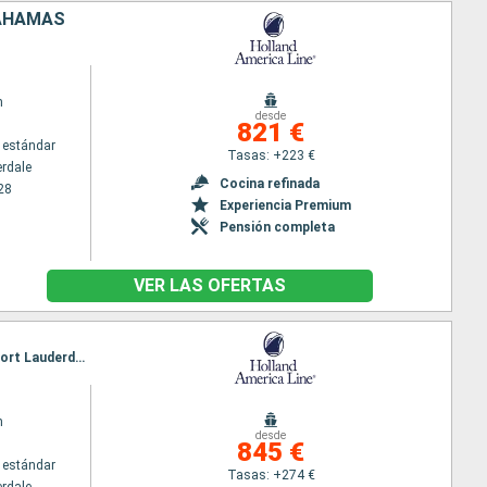
BAHAMAS
m
desde
821 €
 estándar
Tasas: +223 €
erdale
Cocina refinada
28
Experiencia Premium
Pensión completa
VER LAS OFERTAS
Itinerario : Fort Lauderdale, Half Moon Cay, Falmouth, Gran Caiman, Belice, Cozumel, Key West, Fort Lauderdale
m
desde
845 €
 estándar
Tasas: +274 €