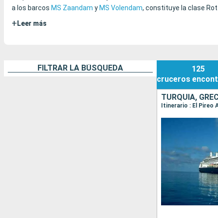
a los barcos
MS Zaandam
y
MS Volendam
, constituye la clase Ro
+
Leer más
FILTRAR LA BÚSQUEDA
125
cruceros
encont
TURQUÍA, GREC
Itinerario : El Pire