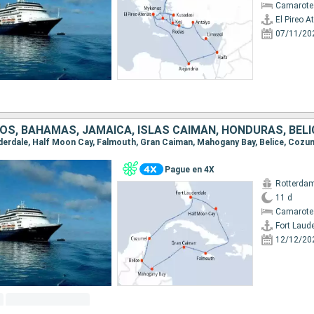
Camarote
El Pireo A
07/11/20
Pague en 4X
Rotterda
11 d
Camarote
Fort Laud
12/12/20