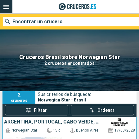
Encontrar un crucero
Nuestros destinos
Cruceros Brasil sobre Norwegian Star
2 cruceros encontrados
Fecha de salida
Puertos
Compañías
2
Sus criterios de búsqueda:
Buscar
Norwegian Star - Brasil
cruceros
Filtrar
Ordenar
ARGENTINA, PORTUGAL, CABO VERDE, BRASIL
Norwegian Star
15 d
Buenos Aires
17/03/2028