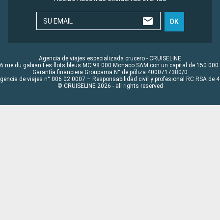
SU EMAIL
OK
Agencia de viajes especializada crucero - CRUISELINE
6 rue du gabian Les flots bleus MC 98 000 Monaco SAM con un capital de 150 000
Garantía financiera Groupama N° de póliza 4000717380/0
Agencia de viajes n° 006 02 0007 – Responsabilidad civil y profesional RC RSA de
© CRUISELINE 2026 - all rights reserved