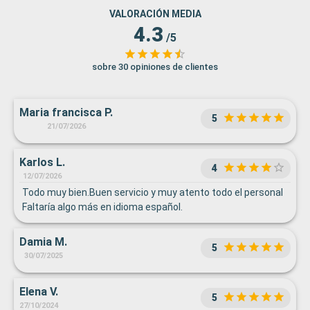
VALORACIÓN MEDIA
4.3
/5
sobre 30 opiniones de clientes
Maria francisca P.
5
21/07/2026
Karlos L.
4
12/07/2026
Todo muy bien.Buen servicio y muy atento todo el personal
Faltaría algo más en idioma español.
Damia M.
5
30/07/2025
Elena V.
5
27/10/2024